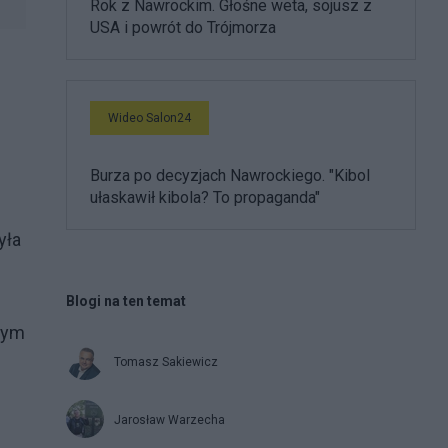
Rok z Nawrockim. Głośne weta, sojusz z
USA i powrót do Trójmorza
Wideo Salon24
Burza po decyzjach Nawrockiego. "Kibol
ułaskawił kibola? To propaganda"
yła
Blogi na ten temat
nym
Tomasz Sakiewicz
Jarosław Warzecha