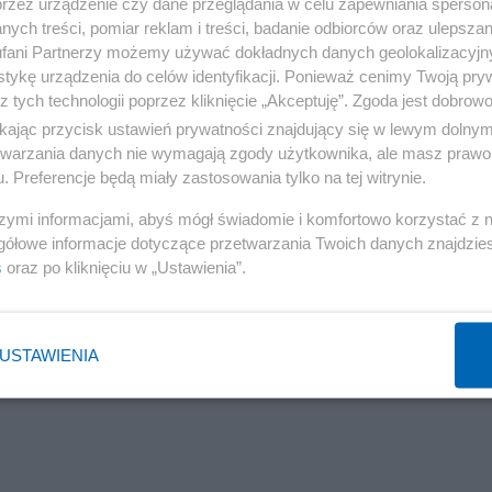
tkowe sugestie, że powinna wysłać swoje myśliwce MiG n
przez urządzenie czy dane przeglądania w celu zapewniania sperson
ych treści, pomiar reklam i treści, badanie odbiorców oraz ulepszan
wysłania na Ukrainę odrzutowców F-16, ale tylko przy
fani Partnerzy możemy używać dokładnych danych geolokalizacyjn
ozpocznie się długo oczekiwana rosyjska ofensywa
tykę urządzenia do celów identyfikacji. Ponieważ cenimy Twoją pry
z tych technologii poprzez kliknięcie „Akceptuję”. Zgoda jest dobro
broń z Polski — podkreśla dziennik, przypominając, że
ikając przycisk ustawień prywatności znajdujący się w lewym dolny
istopadzie spadł pocisk przeciwlotniczy.
etwarzania danych nie wymagają zgody użytkownika, ale masz prawo 
. Preferencje będą miały zastosowania tylko na tej witrynie.
szymi informacjami, abyś mógł świadomie i komfortowo korzystać z
gółowe informacje dotyczące przetwarzania Twoich danych znajdzi
s
oraz po kliknięciu w „Ustawienia”.
USTAWIENIA