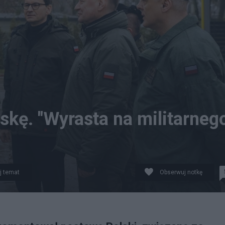
skę. "Wyrasta na militarneg
j temat
Obserwuj notkę
ny na Ukrainie. (fot. Facebook)