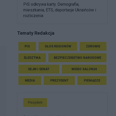
PiS odkrywa karty. Demografia,
mieszkania, ETS, deportacje Ukraińców i
rozliczenia
Tematy Redakcja
PIS
GŁOS REGIONÓW
ZDROWIE
ŚLEDZTWA
BEZPIECZEŃSTWO NARODOWE
SEJM I SENAT
WIDEO SALON24
MEDIA
PREZYDENT
PIENIĄDZE
Prezydent