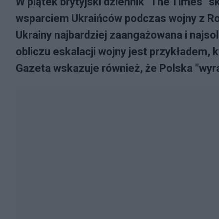
W piątek brytyjski dziennik "The Times"
wsparciem Ukraińców podczas wojny z Ros
Ukrainy najbardziej zaangażowana i najso
obliczu eskalacji wojny jest przykładem, 
Gazeta wskazuje również, że Polska "wyras