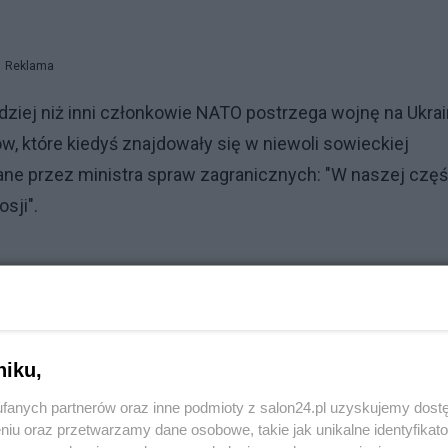
Reklama
dziej niż inni członkowie NATO postrzega wojnę na Ukrai
w, które kiedyś znajdowały się w niewoli sowieckiej
ne przez ministra spraw zagranicznych: "W naszej częś
sji".
st pomiędzy Polską a Węgrami, pomimo że oba te kraje s
tykę. Zwraca uwagę, że podczas gdy premier Węgier Vikt
niku,
dzał NATO za dostarczanie coraz większej ilości broni,
fanych partnerów oraz inne podmioty z salon24.pl uzyskujemy dost
niu oraz przetwarzamy dane osobowe, takie jak unikalne identyfikat