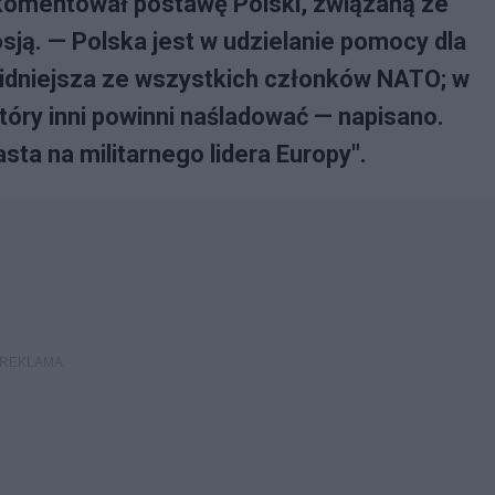
 skomentował postawę Polski, związaną ze
ją. — Polska jest w udzielanie pomocy dla
lidniejsza ze wszystkich członków NATO; w
który inni powinni naśladować — napisano.
ta na militarnego lidera Europy".