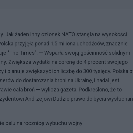
py. Jak żaden inny członek NATO stanęła na wysokości
 Polska przyjęła ponad 1,5 miliona uchodźców, znacznie
ntuje "The Times". — Wsparła swoją gościnność solidnym
ny. Zwiększa wydatki na obronę do 4 procent swojego
 i planuje zwiększyć ich liczbę do 300 tysięcy. Polska b
erów do dostarczania broni na Ukrainę, i nadal jest
awie cała broń — wylicza gazeta. Podkreślono, że to
ezydentowi Andrzejowi Dudzie prawo do bycia wysłucha
ie celu na rocznicę wybuchu wojny