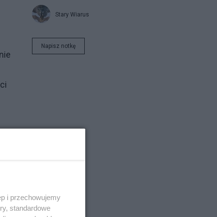
Stary Wiarus
Napisz notkę
nie
ci
ą w
or
ęp i przechowujemy
ory, standardowe