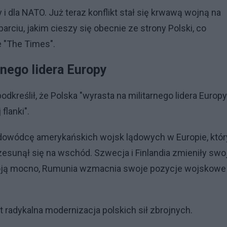
 dla NATO. Już teraz konflikt stał się krwawą wojną na
rciu, jakim cieszy się obecnie ze strony Polski, co
 "The Times".
rnego lidera Europy
dkreślił, że Polska "wyrasta na militarnego lidera Europy"
lanki".
 dowódcę amerykańskich wojsk lądowych w Europie, któr
zesunął się na wschód. Szwecja i Finlandia zmieniły swo
stoją mocno, Rumunia wzmacnia swoje pozycje wojskowe
t radykalna modernizacja polskich sił zbrojnych.