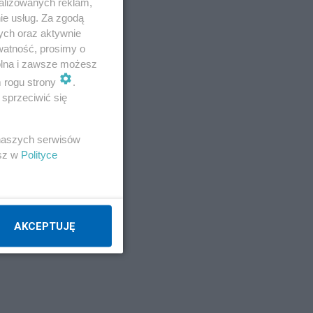
a
alizowanych reklam,
ie usług. Za zgodą
ych oraz aktywnie
watność, prosimy o
wolna i zawsze możesz
m rogu strony
.
sprzeciwić się
 naszych serwisów
esz w
Polityce
AKCEPTUJĘ