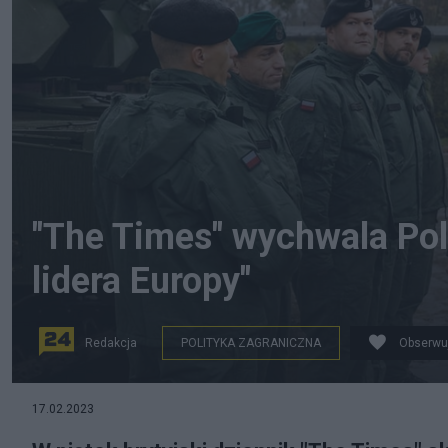
"The Times" wychwala Pol
lidera Europy"
Redakcja
POLITYKA ZAGRANICZNA
Obserwu
"The Times" chwali Polskę za jej postawę w obliczu woj
17.02.2023