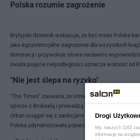
Polska rozumie zagrożenie
Brytyjski dziennik wskazuje, że być może Polska bar
jako egzystencjalne zagrożenie dla wszystkich krajó
dominacji i przywołuje słowa niedawno wypowiedzia
świata pojęcie niepodległości oznacza wolność od Ro
"Nie jest ślepa na ryzyko"
"The Times" zauważa, że istnieje uderzający kontra
sporze z Brukselą i prowadzą nacjonalistyczną poli
Drogi Użytkow
Orban ociągał się z sankcjami wobec Moskwy i wyszy
Polska zdynamizowała poparcie dla Ukrainy.
My, naszych 1162 zau
informacje na urządze