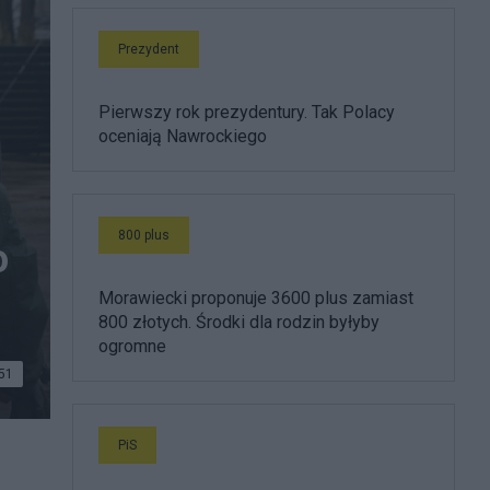
Prezydent
Pierwszy rok prezydentury. Tak Polacy
oceniają Nawrockiego
800 plus
o
Morawiecki proponuje 3600 plus zamiast
800 złotych. Środki dla rodzin byłyby
ogromne
51
PiS