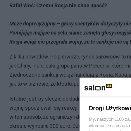
Rafał Woś: Czemu Rosja nie chce upaść?
Może doprecyzujmy – głosy sceptyków dotyczyły nie 
Pomijając mające na celu sianie zamętu głosy rosyjski
Rosja wciąż nie przegrała wojny, że te sankcje nie są t
Z kilku powodów. Po pierwsze, rynek surowców to nie
jak Chiny, Indie, cała grupa państw Południa, które 
Zjednoczone sankcji wciąż handlują z Rosją. Kupują
jak to w biznesie, że ktoś kupuje ropę przez pośredni
Istotne jest, by śledzić dokładnie kierunki dostaw. 
wojnę spodziewali się reakcji. Więc opracowali plan
Drogi Użytkow
w ten sposób, że ograniczyli dostawy gazu do Euro
My, naszych 1160 zau
okresie wynosiła 300 euro. Dziś wynosi 50. Więc w 
informacje na urządze