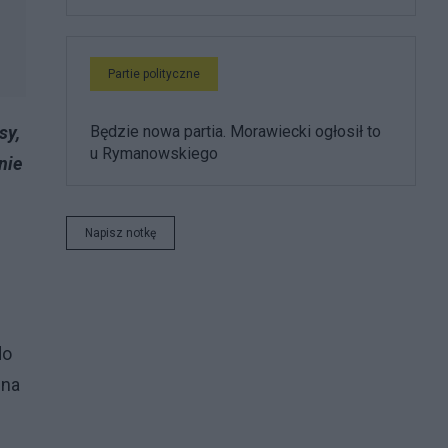
Partie polityczne
Będzie nowa partia. Morawiecki ogłosił to
sy,
u Rymanowskiego
nie
Napisz notkę
do
 na