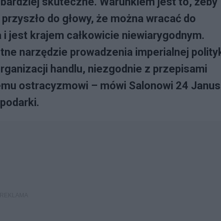
 bardziej skuteczne. Warunkiem jest to, żeby
e przyszło do głowy, że można wracać do
 i jest krajem całkowicie niewiarygodnym.
ne narzędzie prowadzenia imperialnej polityk
rganizacji handlu, niezgodnie z przepisami
itemu ostracyzmowi – mówi Salonowi 24 Janu
spodarki.