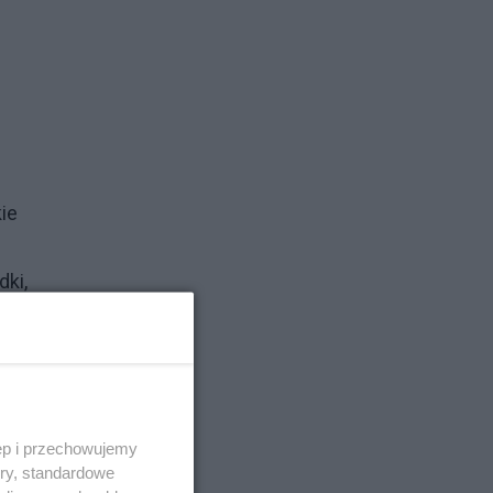
.
ie
dki,
c
się
ęp i przechowujemy
ory, standardowe