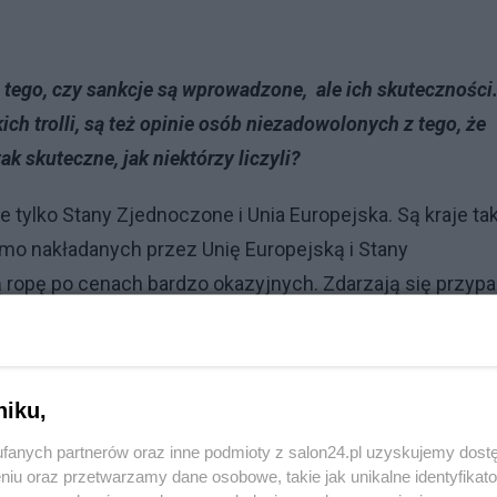
tego, czy sankcje są wprowadzone, ale ich skuteczności
ch trolli, są też opinie osób niezadowolonych z tego, że
ak skuteczne, jak niektórzy liczyli?
 tylko Stany Zjednoczone i Unia Europejska. Są kraje tak
mimo nakładanych przez Unię Europejską i Stany
 ropę po cenach bardzo okazyjnych. Zdarzają się przypa
ków, także z Rosji.
Po drugie, Rosjanie sankcje sobie wkalkulowali. Zaczynają
, jak zneutralizować wpływ tych obostrzeń. Przygotowali 
niku,
py, podbili bardzo cenę. Megawatogodzina w najgorszym
fanych partnerów oraz inne podmioty z salon24.pl uzyskujemy dost
pierwszym okresie zwiększyli nawet swoje wpływy. Ale
niu oraz przetwarzamy dane osobowe, takie jak unikalne identyfikat