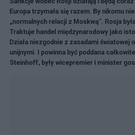
Sankcje wobec Rosji działają i będą coraz
Europa trzymała się razem. By nikomu ni
„normalnych relacji z Moskwą”. Rosja była
Traktuje handel międzynarodowy jako istot
Działa niezgodnie z zasadami światowej o
unijnymi. I powinna być poddana całkow
Steinhoff, były wicepremier i minister go