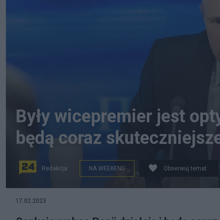
Były wicepremier jest opty
będą coraz skuteczniejsz
Redakcja
NA WEEKEND
Obserwuj temat
Na początek wojny Putin sie przygotował, ale teraz san
17.02.2023