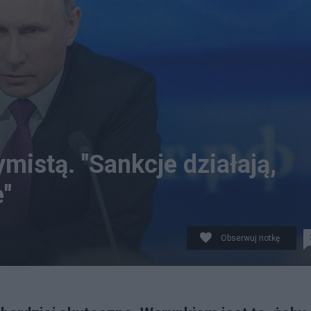
mistą. "Sankcje działają,
e"
Obserwuj notkę
kcje będą coraz bardziej bolesne Fot. Pixabay