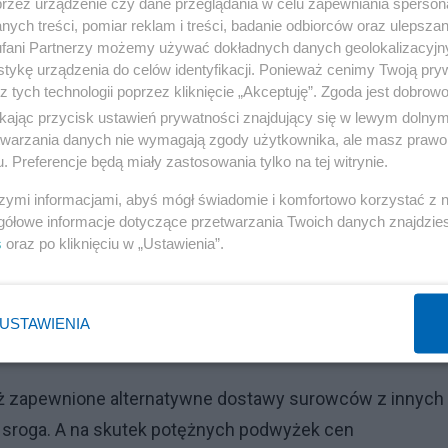
przez urządzenie czy dane przeglądania w celu zapewniania sperson
dało. I te sankcje będą z każdym miesiącem coraz bardzi
ych treści, pomiar reklam i treści, badanie odbiorców oraz ulepszan
 to, by Europa trzymała się razem. By nikomu nie przyszł
fani Partnerzy możemy używać dokładnych danych geolokalizacyjn
tykę urządzenia do celów identyfikacji. Ponieważ cenimy Twoją pry
oskwą”.
z tych technologii poprzez kliknięcie „Akceptuję”. Zgoda jest dobro
ikając przycisk ustawień prywatności znajdujący się w lewym dolny
Reklama
etwarzania danych nie wymagają zgody użytkownika, ale masz prawo 
. Preferencje będą miały zastosowania tylko na tej witrynie.
. Traktuje handel międzynarodowy jako istotne narzędzie
szymi informacjami, abyś mógł świadomie i komfortowo korzystać z
z zasadami światowej organizacji handlu, niezgodnie z
gółowe informacje dotyczące przetwarzania Twoich danych znajdzi
itemu ostracyzmowi.
s
oraz po kliknięciu w „Ustawienia”.
 dzięki niej społeczeństwa europejskie wymuszą na swoich
ło. Czy jednak nie obawia się Pan, że wraz z przedłużającą 
USTAWIENIA
już zapewnione alternatywne dostawy surowców z innych
nie sroga. A na skutek potężnych podwyżek cen