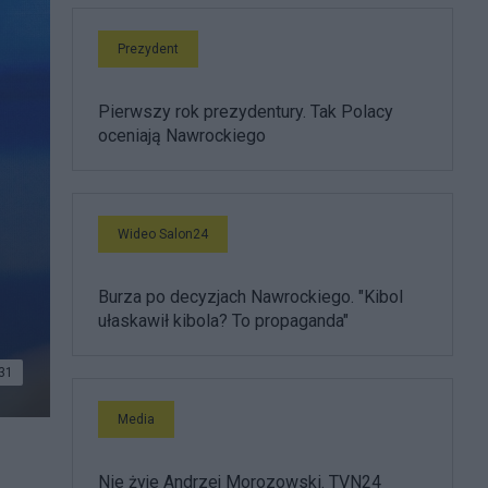
Prezydent
Pierwszy rok prezydentury. Tak Polacy
oceniają Nawrockiego
Wideo Salon24
Burza po decyzjach Nawrockiego. "Kibol
ułaskawił kibola? To propaganda"
31
Media
Nie żyje Andrzej Morozowski. TVN24