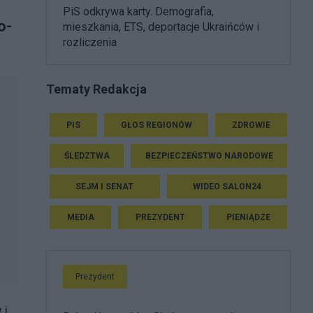
PiS odkrywa karty. Demografia,
o-
mieszkania, ETS, deportacje Ukraińców i
rozliczenia
Tematy Redakcja
PIS
GŁOS REGIONÓW
ZDROWIE
ŚLEDZTWA
BEZPIECZEŃSTWO NARODOWE
SEJM I SENAT
WIDEO SALON24
MEDIA
PREZYDENT
PIENIĄDZE
Prezydent
 i