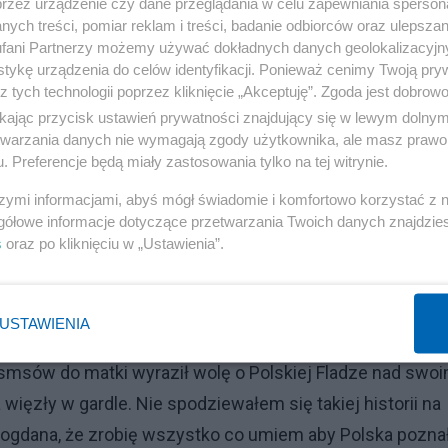
przez urządzenie czy dane przeglądania w celu zapewniania sperson
ych treści, pomiar reklam i treści, badanie odbiorców oraz ulepszan
fani Partnerzy możemy używać dokładnych danych geolokalizacyjn
tykę urządzenia do celów identyfikacji. Ponieważ cenimy Twoją pry
z tych technologii poprzez kliknięcie „Akceptuję”. Zgoda jest dobro
ikając przycisk ustawień prywatności znajdujący się w lewym dolny
etwarzania danych nie wymagają zgody użytkownika, ale masz prawo 
. Preferencje będą miały zastosowania tylko na tej witrynie.
z internautów na Twitterze. Na cmentarzu przy szosie na
nierza. Miał 26 lat, poległ we wrześniu na Donbasie.
szymi informacjami, abyś mógł świadomie i komfortowo korzystać z
gółowe informacje dotyczące przetwarzania Twoich danych znajdzi
ą wolą było, aby nad jego grobem zawisła Polska Flaga z
s
oraz po kliknięciu w „Ustawienia”.
ał tu przyjaciół, dobrze mu się powodziło. Pisał wiersze,
USTAWIENIA
e życie i wrócił na Ukrainę walczyć z moskalami.
 smsów do matki wyraził wolę o Polskiej Fladze nad swo
ęzły w gardle. Nie spodziewałem się takiej historii na
 Bogdana, że zrobię wszystko co umiem aby Polska pozna