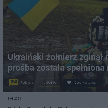
Ukraiński żołnierz zginął 
prośba została spełniona
Redakcja
UKRAINA
Obserwuj temat
Grób Bohdana Szczerbyka na Wołyniu. Fot. Twitter/@d
1.03.2023