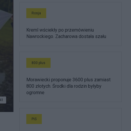
Rosja
Kreml wściekły po przemówieniu
Nawrockiego. Zacharowa dostała szału
800 plus
Morawiecki proponuje 3600 plus zamiast
800 złotych. Środki dla rodzin byłyby
ogromne
41
PiS