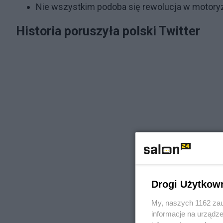
Nie wszystkim podoba się rewolucja w motoryza
Historia poruszyła polski Twitter
Drogi Użytkow
My, naszych 1162 zau
informacje na urządze