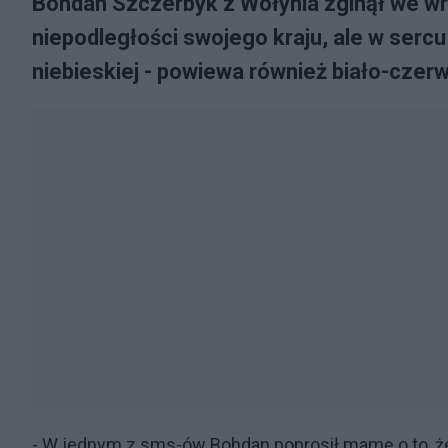
Bohdan Szczerbyk z Wołynia zginął we wrz
niepodległości swojego kraju, ale w sercu 
niebieskiej - powiewa również biało-czerw
- W jednym z sms-ów Bohdan poprosił mamę o to, żeby