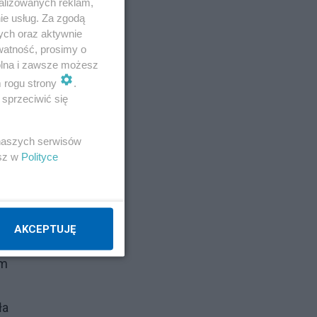
alizowanych reklam,
ie usług. Za zgodą
ych oraz aktywnie
watność, prosimy o
wolna i zawsze możesz
m rogu strony
.
sprzeciwić się
 naszych serwisów
esz w
Polityce
AKCEPTUJĘ
im
ła