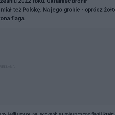
eśniu 2022 roku. Ukrainiec bronił
miał też Polskę. Na jego grobie - oprócz żołt
ona flaga.
, jeśli umrze, na jego grobie umieszczono flagi Ukrainy