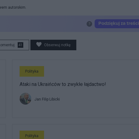
awem autorskim.
komentuj
41
Obserwuj notkę
Polityka
Ataki na Ukraińców to zwykłe łajdactwo!
Jan Filip Libicki
Polityka