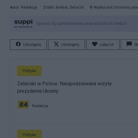
Autor: Redakcja
Źródło: Biełsat, Salon24
© Artykuł jest chroniony pr
Udostępnij
Udostępnij
Lubię to!
S
Polityka
Zełenski w Polsce. Niespodziewana wizyta
prezydenta Ukrainy
Redakcja
Polityka