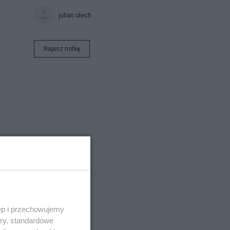
julian olech
Napisz notkę
ęp i przechowujemy
ory, standardowe