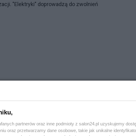
cji. "Elektryki" doprowadzą do zwolnień
niku,
fanych partnerów oraz inne podmioty z salon24.pl uzyskujemy dost
niu oraz przetwarzamy dane osobowe, takie jak unikalne identyfikat