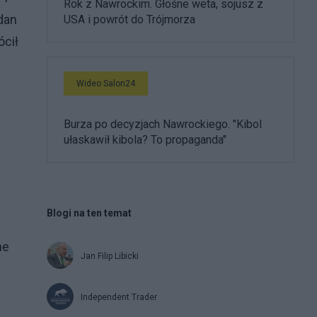
Rok z Nawrockim. Głośne weta, sojusz z
hdan
USA i powrót do Trójmorza
ócił
Wideo Salon24
Burza po decyzjach Nawrockiego. "Kibol
ułaskawił kibola? To propaganda"
Blogi na ten temat
ne
Jan Filip Libicki
Independent Trader