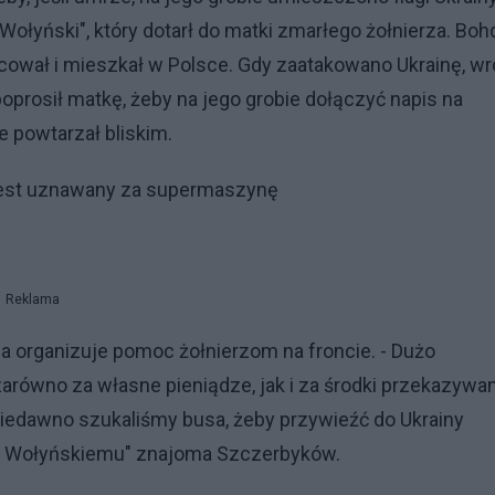
 Wołyński", który dotarł do matki zmarłego żołnierza. Bo
acował i mieszkał w Polsce. Gdy zaatakowano Ukrainę, wr
oprosił matkę, żeby na jego grobie dołączyć napis na
e powtarzał bliskim.
 Jest uznawany za supermaszynę
Reklama
a organizuje pomoc żołnierzom na froncie. - Dużo
zarówno za własne pieniądze, jak i za środki przekazywa
niedawno szukaliśmy busa, żeby przywieźć do Ukrainy
wi Wołyńskiemu" znajoma Szczerbyków.