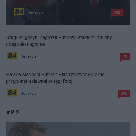
Redakcja
342
Drugi Prigożyn. Zagroził Putinowi atakiem, miliony
obejrzało nagranie
Redakcja
78
Parada słabości Putina? Plac Czerwony już nie
przypomina dawnej potęgi Rosji
Redakcja
206
#
PiS