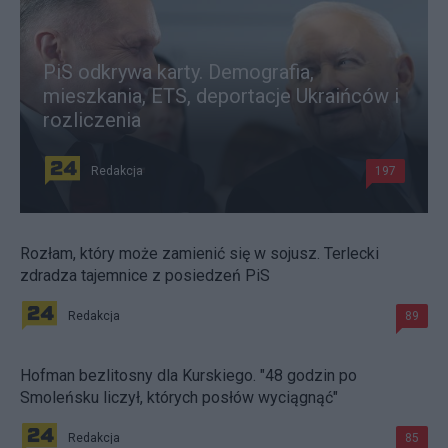
PiS odkrywa karty. Demografia,
mieszkania, ETS, deportacje Ukraińców i
rozliczenia
Redakcja
197
Rozłam, który może zamienić się w sojusz. Terlecki
zdradza tajemnice z posiedzeń PiS
Redakcja
89
Hofman bezlitosny dla Kurskiego. "48 godzin po
Smoleńsku liczył, których posłów wyciągnąć"
Redakcja
85