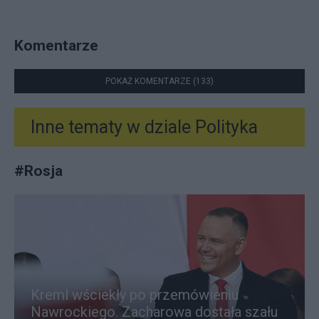
Komentarze
POKAŻ KOMENTARZE (133)
Inne tematy w dziale
Polityka
#
Rosja
Kreml wściekły po przemówieniu
Nawrockiego. Zacharowa dostała szału