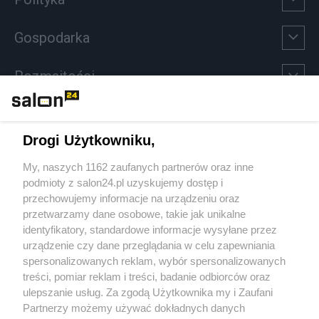
Gospodarka
Rozmaitości
Technologie
Drogi Użytkowniku,
Sport
My, naszych 1162 zaufanych partnerów oraz inne
podmioty z salon24.pl uzyskujemy dostęp i
Społeczeństwo
przechowujemy informacje na urządzeniu oraz
przetwarzamy dane osobowe, takie jak unikalne
Kultura
identyfikatory, standardowe informacje wysyłane przez
urządzenie czy dane przeglądania w celu zapewniania
spersonalizowanych reklam, wybór spersonalizowanych
treści, pomiar reklam i treści, badanie odbiorców oraz
ulepszanie usług. Za zgodą Użytkownika my i Zaufani
X
Facebook
Instagram
Youtube
Partnerzy możemy używać dokładnych danych