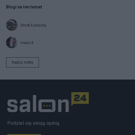
Blogi na ten temat
Smok Eustachy
maia14
Napisz notkę
Podziel się swoją opinią