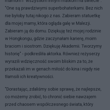
mamom i "wszystkim innym matkom na świecie".
"One są prawdziwymi superbohaterkami. Bez nich
nie byłoby tutaj nikogo z nas. Zabieram statuetkę
dla mojej mamy, która ogląda galę w Malezji.
Zabieram ją do domu. Dziękuję też mojej rodzinie
w Hongkongu, gdzie zaczynałam karierę, moim
braciom i siostrom. Dziękuję Akademii. Tworzymy
historię" - podkreśliła aktorka. Również reżyserzy
wyrazili wdzięczność swoim bliskim za to, że
przekazali im w genach miłość do kina i nigdy nie
tłamsili ich kreatywności.
"Dorastając, zdaliśmy sobie sprawę, że najlepsze,
co możemy zrobić, to chronić siebie nawzajem
przed chaosem współczesnego świata, który