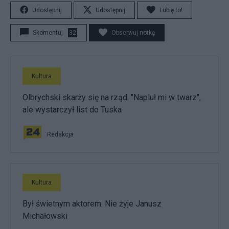
Udostępnij
Udostępnij
Lubię to!
Skomentuj
32
Obserwuj notkę
Kultura
Olbrychski skarży się na rząd. "Napluł mi w twarz",
ale wystarczył list do Tuska
Redakcja
Kultura
Był świetnym aktorem. Nie żyje Janusz
Michałowski