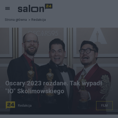
Strona główna
Redakcja
Oscary 2023 rozdane. Tak wypadł
"IO" Skolimowskiego
Redakcja
FILM
Od lewej: Daniel Scheinert ze swoim Oscarem za