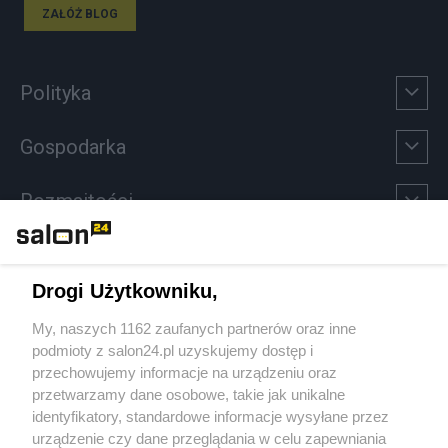
ZAŁÓŻ BLOG
Polityka
Gospodarka
Rozmaitości
Technologie
Drogi Użytkowniku,
Sport
My, naszych 1162 zaufanych partnerów oraz inne
podmioty z salon24.pl uzyskujemy dostęp i
Społeczeństwo
przechowujemy informacje na urządzeniu oraz
przetwarzamy dane osobowe, takie jak unikalne
Kultura
identyfikatory, standardowe informacje wysyłane przez
urządzenie czy dane przeglądania w celu zapewniania