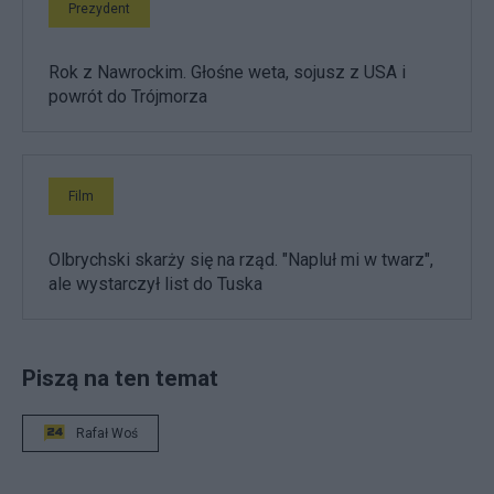
Prezydent
Rok z Nawrockim. Głośne weta, sojusz z USA i
powrót do Trójmorza
Film
Olbrychski skarży się na rząd. "Napluł mi w twarz",
ale wystarczył list do Tuska
Piszą na ten temat
Rafał Woś