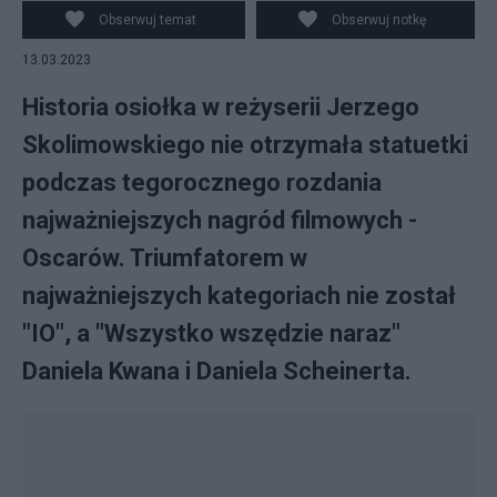
najlepszą reżyserię, Jonathan Wang ze swoim Oscarem
Obserwuj temat
Obserwuj notkę
za najlepsze zdjęcia i Daniel Kwan ze swoim Oscarem
13.03.2023
za najlepszą reżyserię, wszyscy za film "Wszystko
naraz" w sali prasowej podczas 95. dorocznej ceremonii
Historia osiołka w reżyserii Jerzego
Skolimowskiego nie otrzymała statuetki
podczas tegorocznego rozdania
najważniejszych nagród filmowych -
Oscarów. Triumfatorem w
najważniejszych kategoriach nie został
"IO", a "Wszystko wszędzie naraz"
Daniela Kwana i Daniela Scheinerta.