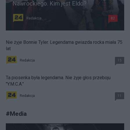
Nawrockiego. Kim jest Eldo?
Redakcja
82
Nie żyje Bonnie Tyler. Legendarna gwiazda rocka miała 75
lat
Redakcja
15
Ta piosenka była legendarna. Nie żyje głos przeboju
"Y.M.C.A."
Redakcja
11
#
Media