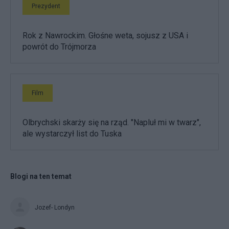
Prezydent
Rok z Nawrockim. Głośne weta, sojusz z USA i
powrót do Trójmorza
Film
Olbrychski skarży się na rząd. "Napluł mi w twarz",
ale wystarczył list do Tuska
Blogi na ten temat
Jozef- Londyn