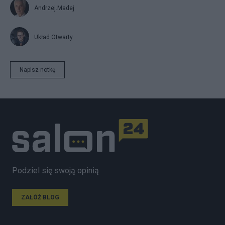
Andrzej.Madej
Układ Otwarty
Napisz notkę
Podziel się swoją opinią
ZAŁÓŻ BLOG