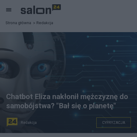
Strona główna
Redakcja
Chatbot Eliza nakłonił mężczyznę do
samobójstwa? "Bał się o planetę"
Redakcja
CYFRYZACJA
Chatbot miał nakłonić młodego Belga do samobójstwa.