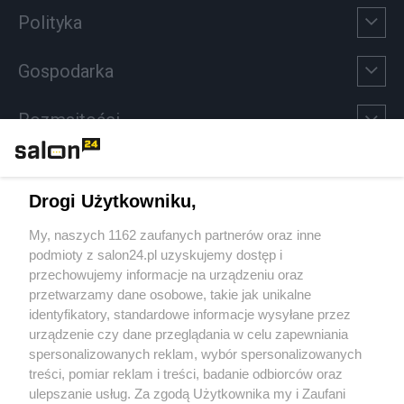
Polityka
Gospodarka
Rozmaitości
Technologie
Drogi Użytkowniku,
Sport
My, naszych 1162 zaufanych partnerów oraz inne
podmioty z salon24.pl uzyskujemy dostęp i
Społeczeństwo
przechowujemy informacje na urządzeniu oraz
przetwarzamy dane osobowe, takie jak unikalne
Kultura
identyfikatory, standardowe informacje wysyłane przez
urządzenie czy dane przeglądania w celu zapewniania
spersonalizowanych reklam, wybór spersonalizowanych
treści, pomiar reklam i treści, badanie odbiorców oraz
ulepszanie usług. Za zgodą Użytkownika my i Zaufani
X
Facebook
Instagram
Youtube