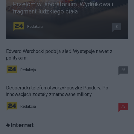
Przełom w laboratorium. Wydrukowali
fragment ludzkiego ciała
Redakcja
8
Edward Warchocki podbija sieć. Występuje nawet z
politykami
Redakcja
25
Desperacki telefon otworzył puszkę Pandory. Po
innowacjach zostały zmarnowane miliony
Redakcja
75
#
Internet