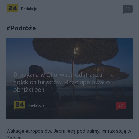
Redakcja
11
#
Podróże
Drożyzna w Chorwacji odstrasza
polskich turystów. Rząd apelował o
obniżki cen
Redakcja
67
Wakacje europosłów. Jedni lecą pod palmy, inni zostają w
Polsce