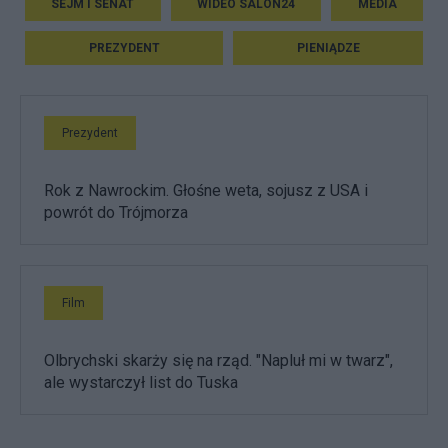
SEJM I SENAT
WIDEO SALON24
MEDIA
PREZYDENT
PIENIĄDZE
Prezydent
Rok z Nawrockim. Głośne weta, sojusz z USA i
powrót do Trójmorza
Film
Olbrychski skarży się na rząd. "Napluł mi w twarz",
ale wystarczył list do Tuska