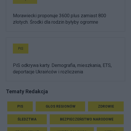
Morawiecki proponuje 3600 plus zamiast 800
złotych. Środki dla rodzin byłyby ogromne
PiS
PiS odkrywa karty. Demografia, mieszkania, ETS,
deportacje Ukraińców i rozliczenia
Tematy Redakcja
PIS
GŁOS REGIONÓW
ZDROWIE
ŚLEDZTWA
BEZPIECZEŃSTWO NARODOWE