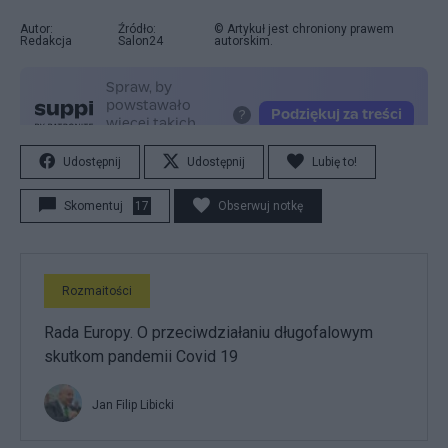
Autor:
Źródło:
© Artykuł jest chroniony prawem
Redakcja
Salon24
autorskim.
Udostępnij
Udostępnij
Lubię to!
Skomentuj
17
Obserwuj notkę
Rozmaitości
Rada Europy. O przeciwdziałaniu długofalowym
skutkom pandemii Covid 19
Jan Filip Libicki