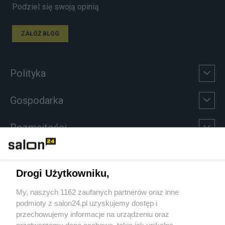
Podziel się swoją opinią
ZAŁÓŻ BLOG
Polityka
Gospodarka
Rozmaitości
Technologie
Drogi Użytkowniku,
Sport
My, naszych 1162 zaufanych partnerów oraz inne
podmioty z salon24.pl uzyskujemy dostęp i
Społeczeństwo
przechowujemy informacje na urządzeniu oraz
przetwarzamy dane osobowe, takie jak unikalne