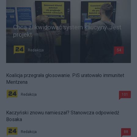
Chcą zlikwidować system kaucyjny. Jest
projekt
Redakcja
54
Koalicja przegrała głosowanie. PiS uratowało immunitet
Mentzena
Redakcja
101
Kaczyński znowu namieszał? Stanowcza odpowiedź
Bosaka
Redakcja
88