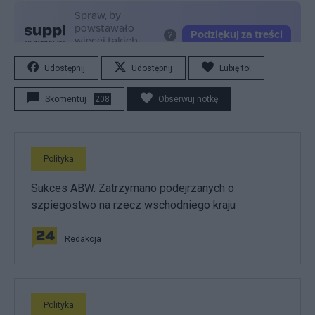
Udostępnij
Udostępnij
Lubię to!
Skomentuj
208
Obserwuj notkę
Polityka
Sukces ABW. Zatrzymano podejrzanych o
szpiegostwo na rzecz wschodniego kraju
Redakcja
Polityka