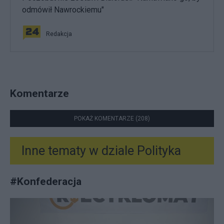
odmówił Nawrockiemu"
Redakcja
Komentarze
POKAŻ KOMENTARZE (208)
Inne tematy w dziale
Polityka
#
Konfederacja