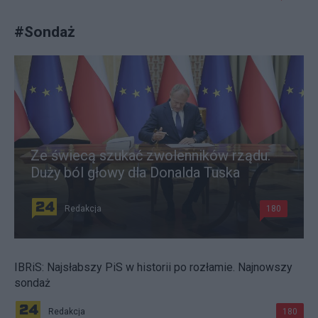
#
Sondaż
Ze świecą szukać zwolenników rządu.
Duży ból głowy dla Donalda Tuska
Redakcja
180
IBRiS: Najsłabszy PiS w historii po rozłamie. Najnowszy
sondaż
Redakcja
180