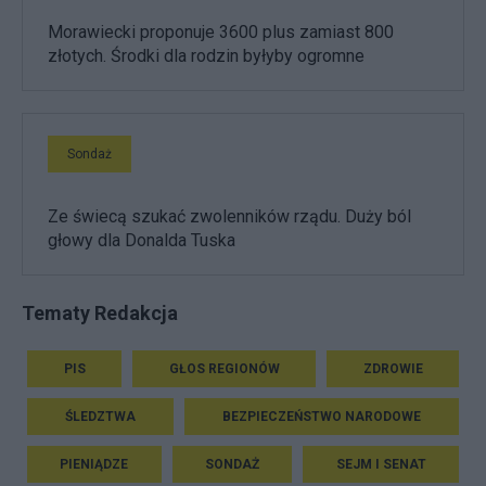
Morawiecki proponuje 3600 plus zamiast 800
złotych. Środki dla rodzin byłyby ogromne
Sondaż
Ze świecą szukać zwolenników rządu. Duży ból
głowy dla Donalda Tuska
Tematy Redakcja
PIS
GŁOS REGIONÓW
ZDROWIE
ŚLEDZTWA
BEZPIECZEŃSTWO NARODOWE
PIENIĄDZE
SONDAŻ
SEJM I SENAT