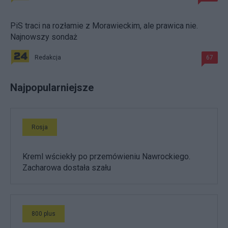
PiS traci na rozłamie z Morawieckim, ale prawica nie.
Najnowszy sondaż
Redakcja
67
Najpopularniejsze
Rosja
Kreml wściekły po przemówieniu Nawrockiego.
Zacharowa dostała szału
800 plus