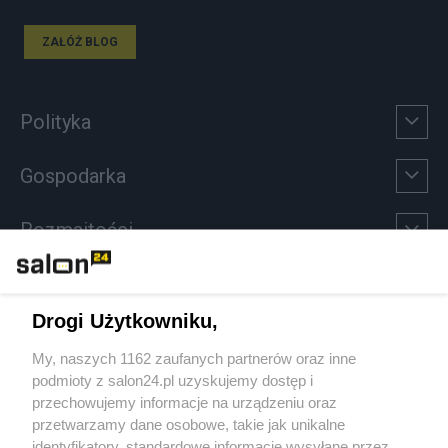
ZAŁÓŻ BLOG
Polityka
Gospodarka
Rozmaitości
Technologie
Drogi Użytkowniku,
Sport
My, naszych 1162 zaufanych partnerów oraz inne
podmioty z salon24.pl uzyskujemy dostęp i
Społeczeństwo
przechowujemy informacje na urządzeniu oraz
przetwarzamy dane osobowe, takie jak unikalne
Kultura
identyfikatory, standardowe informacje wysyłane przez