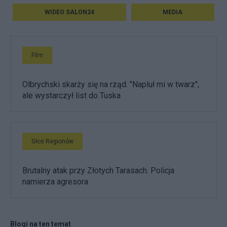
WIDEO SALON24
MEDIA
Film
Olbrychski skarży się na rząd. "Napluł mi w twarz",
ale wystarczył list do Tuska
Głos Regionów
Brutalny atak przy Złotych Tarasach. Policja
namierza agresora
Blogi na ten temat