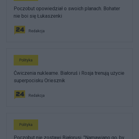
Poczobut opowiedział o swoich planach. Bohater
nie boi się Łukaszenki
Redakcja
Polityka
Ćwiczenia nuklearne. Białoruś i Rosja trenują użycie
superpocisku Oriesznik
Redakcja
Polityka
Poczobut nie zostawi Białorusi. "Namawiano go, by