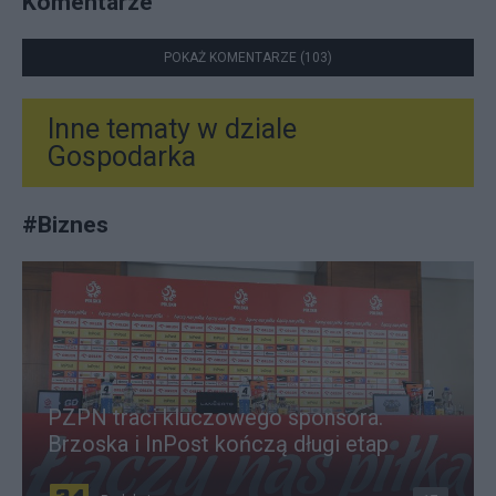
Komentarze
POKAŻ KOMENTARZE (103)
Inne tematy w dziale
Gospodarka
#
Biznes
PZPN traci kluczowego sponsora.
Brzoska i InPost kończą długi etap