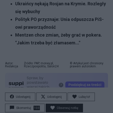
Ukraińcy nękają Rosjan na Krymie. Rozległy
się wybuchy
Polityk PO przyznaje: Unia odpuszcza PiS-
owi praworządność
Mentzen chce zmian, żeby grać w pokera.
"Jakim trzeba być złamasem..."
Autor:
Źródło: PAP, money.pl,
© Artykuł jest chroniony
Redakcja
Rzeczpospolita, Salon24
prawem autorskim.
Udostępnij
Udostępnij
Lubię to!
Skomentuj
103
Obserwuj notkę