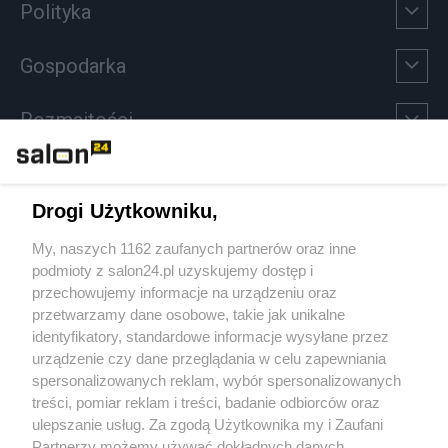
Polityka
Gospodarka
Rozmaitości
Technologie
Drogi Użytkowniku,
Sport
My, naszych 1162 zaufanych partnerów oraz inne
podmioty z salon24.pl uzyskujemy dostęp i
Społeczeństwo
przechowujemy informacje na urządzeniu oraz
przetwarzamy dane osobowe, takie jak unikalne
Kultura
identyfikatory, standardowe informacje wysyłane przez
urządzenie czy dane przeglądania w celu zapewniania
spersonalizowanych reklam, wybór spersonalizowanych
treści, pomiar reklam i treści, badanie odbiorców oraz
ulepszanie usług. Za zgodą Użytkownika my i Zaufani
X
Facebook
Instagram
Youtube
Partnerzy możemy używać dokładnych danych