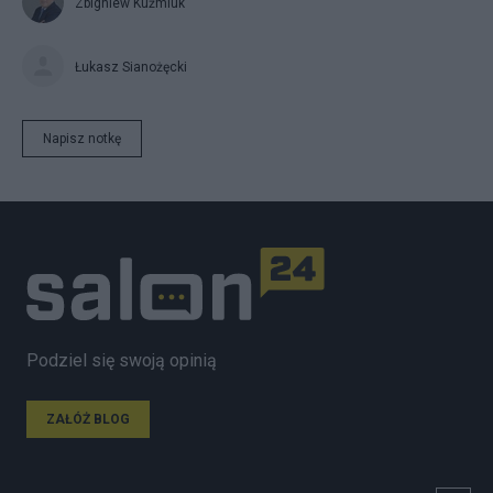
Zbigniew Kuźmiuk
Łukasz Sianożęcki
Napisz notkę
Podziel się swoją opinią
ZAŁÓŻ BLOG