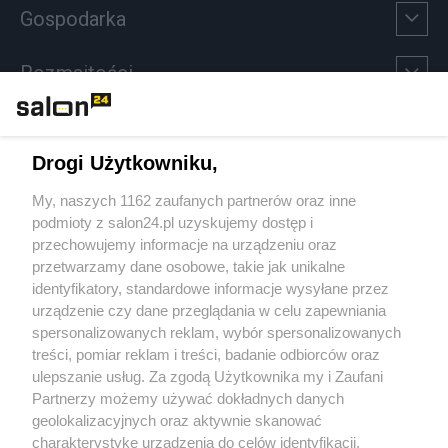
Gospodarka
Rozmaitości
Technologie
Drogi Użytkowniku,
Sport
My, naszych 1162 zaufanych partnerów oraz inne
podmioty z salon24.pl uzyskujemy dostęp i
Społeczeństwo
przechowujemy informacje na urządzeniu oraz
przetwarzamy dane osobowe, takie jak unikalne
Kultura
identyfikatory, standardowe informacje wysyłane przez
urządzenie czy dane przeglądania w celu zapewniania
spersonalizowanych reklam, wybór spersonalizowanych
treści, pomiar reklam i treści, badanie odbiorców oraz
ulepszanie usług. Za zgodą Użytkownika my i Zaufani
X
Facebook
Instagram
Youtube
Partnerzy możemy używać dokładnych danych
geolokalizacyjnych oraz aktywnie skanować
charakterystykę urządzenia do celów identyfikacji.