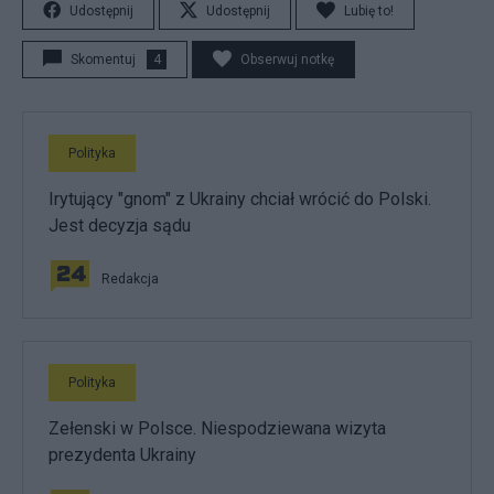
Udostępnij
Udostępnij
Lubię to!
Skomentuj
4
Obserwuj notkę
Polityka
Irytujący "gnom" z Ukrainy chciał wrócić do Polski.
Jest decyzja sądu
Redakcja
Polityka
Zełenski w Polsce. Niespodziewana wizyta
prezydenta Ukrainy