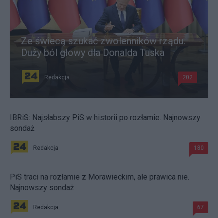
Ze świecą szukać zwolenników rządu.
Duży ból głowy dla Donalda Tuska
Redakcja
202
IBRiS: Najsłabszy PiS w historii po rozłamie. Najnowszy
sondaż
Redakcja
180
PiS traci na rozłamie z Morawieckim, ale prawica nie.
Najnowszy sondaż
Redakcja
67