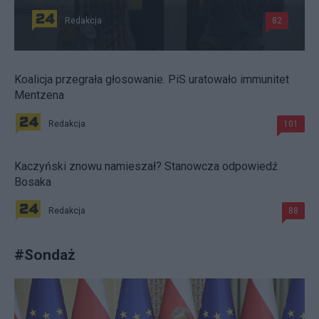
Redakcja
82
Koalicja przegrała głosowanie. PiS uratowało immunitet
Mentzena
Redakcja
101
Kaczyński znowu namieszał? Stanowcza odpowiedź
Bosaka
Redakcja
88
#
Sondaż