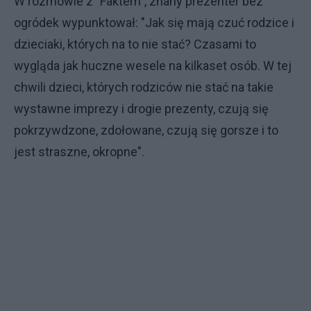
W rozmowie z "Faktem", znany prezenter bez
ogródek wypunktował: "Jak się mają czuć rodzice i
dzieciaki, których na to nie stać? Czasami to
wygląda jak huczne wesele na kilkaset osób. W tej
chwili dzieci, których rodziców nie stać na takie
wystawne imprezy i drogie prezenty, czują się
pokrzywdzone, zdołowane, czują się gorsze i to
jest straszne, okropne".