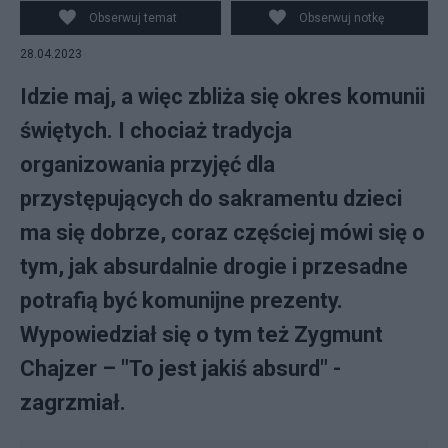
Fot. Beax/ CC BY-SA 3.0 / Pixabay / Canva
Obserwuj temat
Obserwuj notkę
28.04.2023
Idzie maj, a więc zbliża się okres komunii
świętych. I chociaż tradycja
organizowania przyjęć dla
przystępujących do sakramentu dzieci
ma się dobrze, coraz częściej mówi się o
tym, jak absurdalnie drogie i przesadne
potrafią być komunijne prezenty.
Wypowiedział się o tym też Zygmunt
Chajzer – "To jest jakiś absurd" -
zagrzmiał.