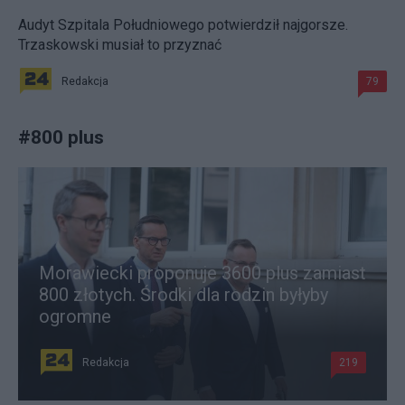
Audyt Szpitala Południowego potwierdził najgorsze.
Trzaskowski musiał to przyznać
Redakcja
79
#
800 plus
Morawiecki proponuje 3600 plus zamiast
800 złotych. Środki dla rodzin byłyby
ogromne
Redakcja
219