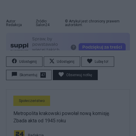
Autor:
Źródło:
© Artykuł jest chroniony prawem
Redakcja
Salon24
autorskim.
Udostępnij
Udostępnij
Lubię to!
Skomentuj
47
Obserwuj notkę
Społeczeństwo
Metropolita krakowski powołał nową komisję.
Zbada akta od 1945 roku
Redakcja