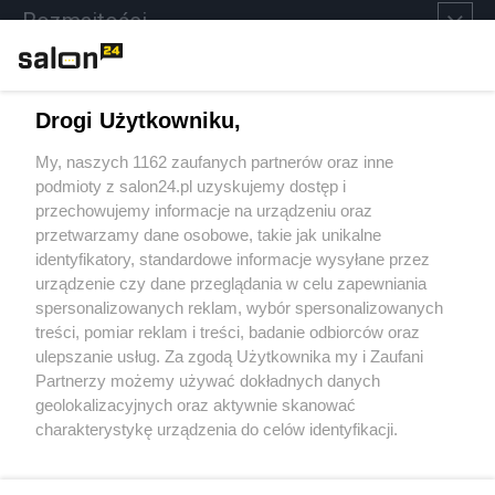
Rozmaitości
Technologie
Drogi Użytkowniku,
Sport
My, naszych 1162 zaufanych partnerów oraz inne
podmioty z salon24.pl uzyskujemy dostęp i
Społeczeństwo
przechowujemy informacje na urządzeniu oraz
przetwarzamy dane osobowe, takie jak unikalne
Kultura
identyfikatory, standardowe informacje wysyłane przez
urządzenie czy dane przeglądania w celu zapewniania
spersonalizowanych reklam, wybór spersonalizowanych
treści, pomiar reklam i treści, badanie odbiorców oraz
ulepszanie usług. Za zgodą Użytkownika my i Zaufani
X
Facebook
Instagram
Youtube
Partnerzy możemy używać dokładnych danych
geolokalizacyjnych oraz aktywnie skanować
charakterystykę urządzenia do celów identyfikacji.
Web Content Media sp. z o. o. © 2022
Ponieważ cenimy Twoją prywatność, prosimy o zgodę na
korzystanie z tych technologii poprzez kliknięcie