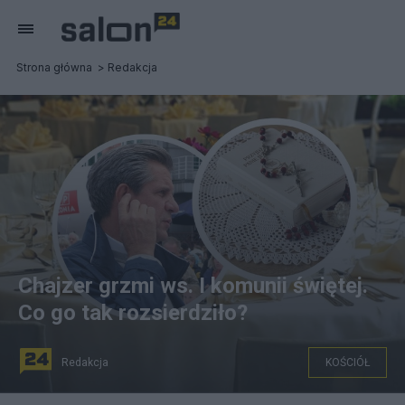
Strona główna
Redakcja
Chajzer grzmi ws. I komunii świętej.
Co go tak rozsierdziło?
Redakcja
KOŚCIÓŁ
Zygmunt Chajzer o hucznych imprezach komunijnych.