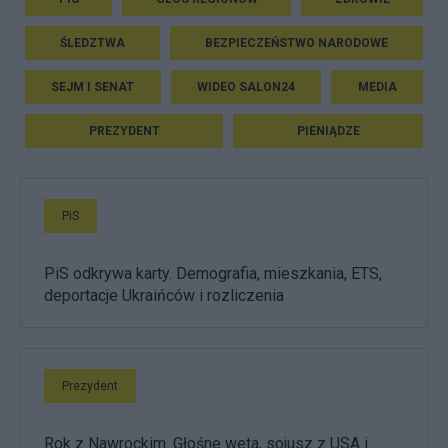
ŚLEDZTWA
BEZPIECZEŃSTWO NARODOWE
SEJM I SENAT
WIDEO SALON24
MEDIA
PREZYDENT
PIENIĄDZE
PiS
PiS odkrywa karty. Demografia, mieszkania, ETS,
deportacje Ukraińców i rozliczenia
Prezydent
Rok z Nawrockim. Głośne weta, sojusz z USA i