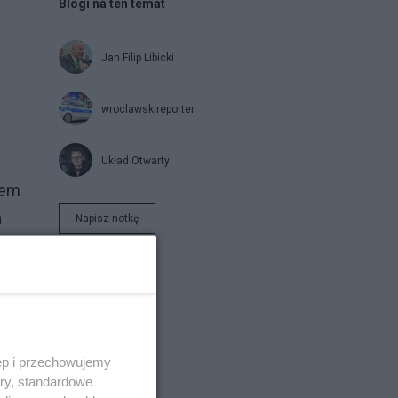
Blogi na ten temat
Jan Filip Libicki
wroclawskireporter
Układ Otwarty
iem
a
Napisz notkę
ęp i przechowujemy
ory, standardowe