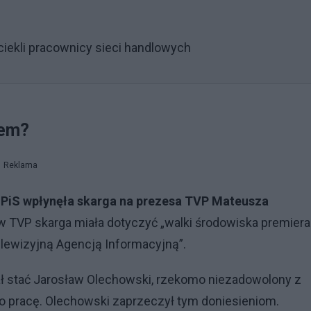
iekli pracownicy sieci handlowych
rem?
Reklama
 PiS wpłynęła skarga na prezesa TVP Mateusza
TVP skarga miała dotyczyć „walki środowiska premiera
elewizyjną Agencją Informacyjną”.
iał stać Jarosław Olechowski, rzekomo niezadowolony z
go pracę. Olechowski zaprzeczył tym doniesieniom.