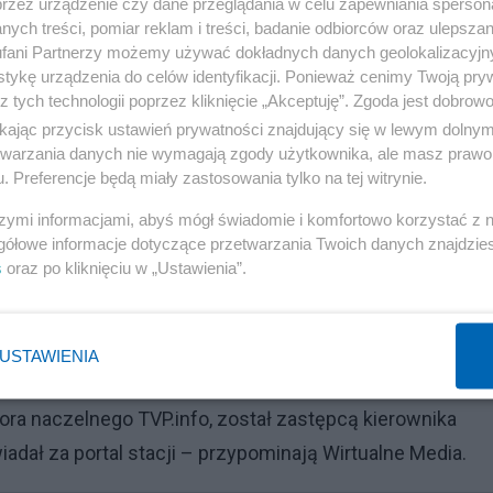
przez urządzenie czy dane przeglądania w celu zapewniania sperson
ych treści, pomiar reklam i treści, badanie odbiorców oraz ulepszan
fani Partnerzy możemy używać dokładnych danych geolokalizacyjn
tykę urządzenia do celów identyfikacji. Ponieważ cenimy Twoją pry
z tych technologii poprzez kliknięcie „Akceptuję”. Zgoda jest dobro
ikając przycisk ustawień prywatności znajdujący się w lewym dolny
etwarzania danych nie wymagają zgody użytkownika, ale masz prawo 
. Preferencje będą miały zastosowania tylko na tej witrynie.
szymi informacjami, abyś mógł świadomie i komfortowo korzystać z
gółowe informacje dotyczące przetwarzania Twoich danych znajdzi
s
oraz po kliknięciu w „Ustawienia”.
USTAWIENIA
tora naczelnego TVP.info, został zastępcą kierownika
adał za portal stacji – przypominają Wirtualne Media.