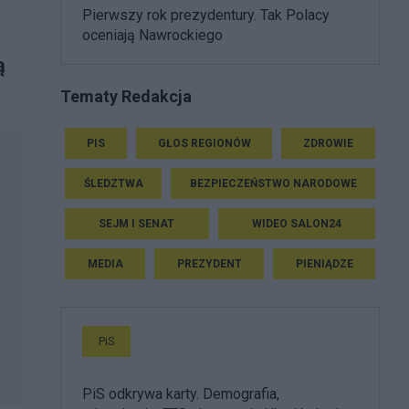
Pierwszy rok prezydentury. Tak Polacy
oceniają Nawrockiego
ą
Tematy Redakcja
PIS
GŁOS REGIONÓW
ZDROWIE
ŚLEDZTWA
BEZPIECZEŃSTWO NARODOWE
SEJM I SENAT
WIDEO SALON24
MEDIA
PREZYDENT
PIENIĄDZE
PiS
PiS odkrywa karty. Demografia,