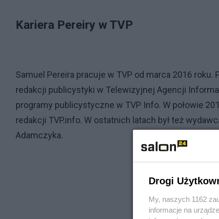
Kariera Pereiry w TVP
Samuel Pereira pracuje w TVP od marca 2016 roku. 
redakcji publicystyki w Telewizyjnej Agencji Infor
programy publicystyczne w TVP Info. W połowie 201
redakcji TVP.info. W ostatnich latach był też wyda
Adamczyka.
Drogi Użytkow
My, naszych 1162 zau
informacje na urządze