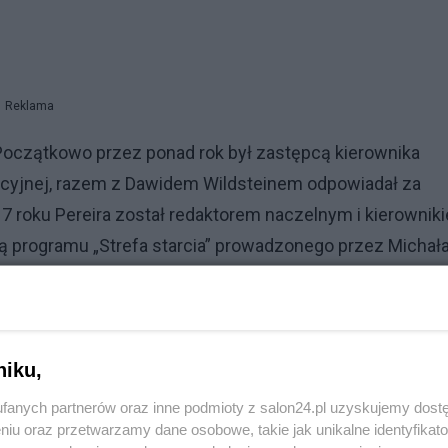
Reklama
Początkowo przez ponad rok był zastępcą kierownika
macyjnej, razem z Dawidem Wildsteinem odpowiadał za
7 roku Pereira został redaktorem naczelnym i kierownik
wcą programu „Strefa starcia” prowadzonego przez Michał
niku,
fanych partnerów oraz inne podmioty z salon24.pl uzyskujemy dost
niu oraz przetwarzamy dane osobowe, takie jak unikalne identyfikat