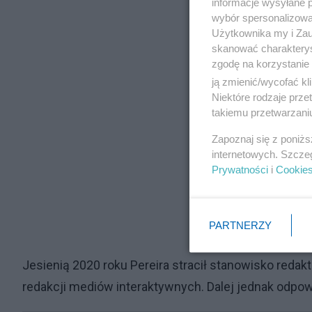
informacje wysyłane 
wybór spersonalizowan
Użytkownika my i Zau
skanować charakterys
zgodę na korzystanie 
ją zmienić/wycofać kl
Niektóre rodzaje prz
takiemu przetwarzaniu
Zapoznaj się z poniż
internetowych. Szcze
Prywatności
i
Cookie
PARTNERZY
Jesienią 2020 roku Pereira stracił stanowisko redak
redakcji mediów interaktywnych. Dalej jednak odpowi