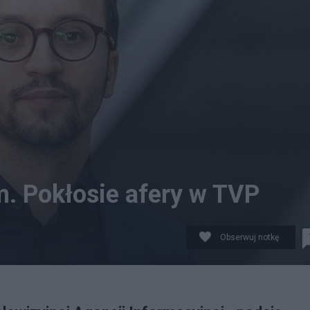
. Pokłosie afery w TVP
Obserwuj notkę
 Pereiry