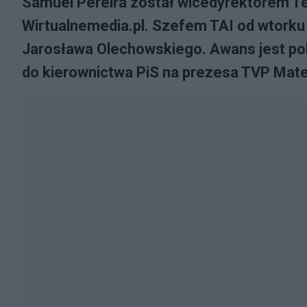
Samuel Pereira został wicedyrektorem Tel
Wirtualnemedia.pl. Szefem TAI od wtorku 
Jarosława Olechowskiego. Awans jest pok
do kierownictwa PiS na prezesa TVP Mat