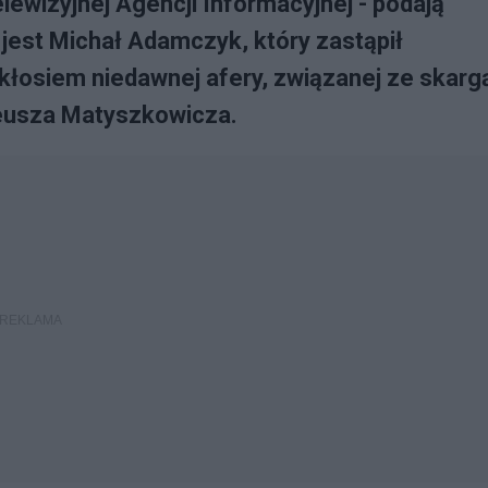
ewizyjnej Agencji Informacyjnej - podają
jest Michał Adamczyk, który zastąpił
łosiem niedawnej afery, związanej ze skarg
eusza Matyszkowicza.