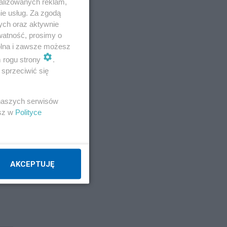
alizowanych reklam,
ie usług. Za zgodą
ych oraz aktywnie
watność, prosimy o
wolna i zawsze możesz
m rogu strony
.
sprzeciwić się
 naszych serwisów
esz w
Polityce
AKCEPTUJĘ