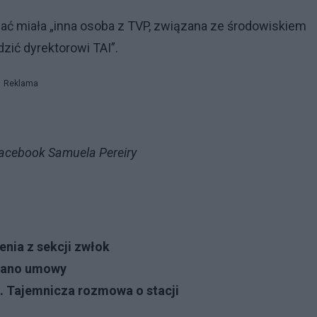
isać miała „inna osoba z TVP, związana ze środowiskiem
ić dyrektorowi TAI”.
Reklama
 Facebook Samuela Pereiry
nia z sekcji zwłok
isano umowy
. Tajemnicza rozmowa o stacji