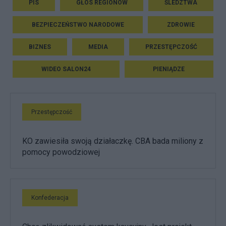
PIS
GŁOS REGIONÓW
ŚLEDZTWA
BEZPIECZEŃSTWO NARODOWE
ZDROWIE
BIZNES
MEDIA
PRZESTĘPCZOŚĆ
WIDEO SALON24
PIENIĄDZE
Przestępczość
KO zawiesiła swoją działaczkę. CBA bada miliony z
pomocy powodziowej
Konfederacja