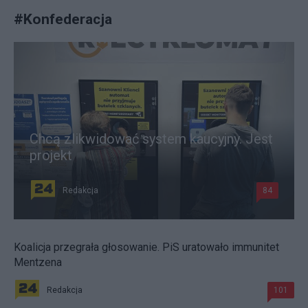
#
Konfederacja
Chcą zlikwidować system kaucyjny. Jest
projekt
Redakcja
84
Koalicja przegrała głosowanie. PiS uratowało immunitet
Mentzena
Redakcja
101