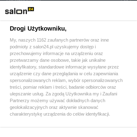
Rozmaitości
Technologie
Drogi Użytkowniku,
Sport
My, naszych 1162 zaufanych partnerów oraz inne
podmioty z salon24.pl uzyskujemy dostęp i
Społeczeństwo
przechowujemy informacje na urządzeniu oraz
przetwarzamy dane osobowe, takie jak unikalne
Kultura
identyfikatory, standardowe informacje wysyłane przez
urządzenie czy dane przeglądania w celu zapewniania
spersonalizowanych reklam, wybór spersonalizowanych
treści, pomiar reklam i treści, badanie odbiorców oraz
ulepszanie usług. Za zgodą Użytkownika my i Zaufani
X
Facebook
Instagram
Youtube
Partnerzy możemy używać dokładnych danych
geolokalizacyjnych oraz aktywnie skanować
charakterystykę urządzenia do celów identyfikacji.
Web Content Media sp. z o. o. © 2022
Ponieważ cenimy Twoją prywatność, prosimy o zgodę na
korzystanie z tych technologii poprzez kliknięcie
„Akceptuję”. Zgoda jest dobrowolna i zawsze możesz ją
Pomoc
O nas
Praca
Reklama
Kontakt