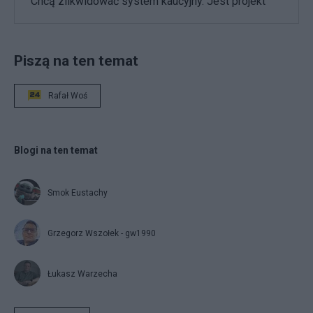
Chcą zlikwidować system kaucyjny. Jest projekt
Piszą na ten temat
Rafał Woś
Blogi na ten temat
Smok Eustachy
Grzegorz Wszołek - gw1990
Łukasz Warzecha