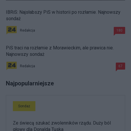
IBRiS: Najsłabszy PiS w historii po rozłamie. Najnowszy
sondaż
Redakcja
180
PiS traci na rozłamie z Morawieckim, ale prawica nie.
Najnowszy sondaż
Redakcja
67
Najpopularniejsze
Sondaż
Ze świecą szukać zwolenników rządu. Duży ból
głowy dla Donalda Tuska