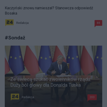
Kaczyński znowu namieszał? Stanowcza odpowiedź
Bosaka
Redakcja
88
#
Sondaż
Ze świecą szukać zwolenników rządu.
Duży ból głowy dla Donalda Tuska
Redakcja
203