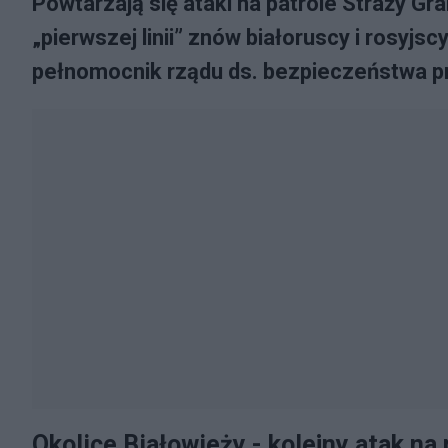
Powtarzają się ataki na patrole Straży Gra
„pierwszej linii” znów białoruscy i rosyjs
pełnomocnik rządu ds. bezpieczeństwa pr
Okolice Białowieży - kolejny atak na