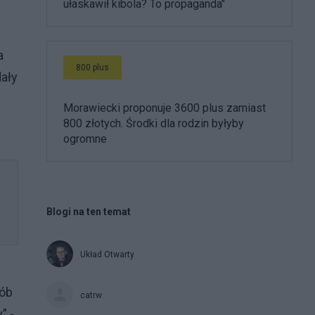
ułaskawił kibola? To propaganda"
a
800 plus
dały
Morawiecki proponuje 3600 plus zamiast
800 złotych. Środki dla rodzin byłyby
ogromne
Blogi na ten temat
Układ Otwarty
rób
catrw
” -