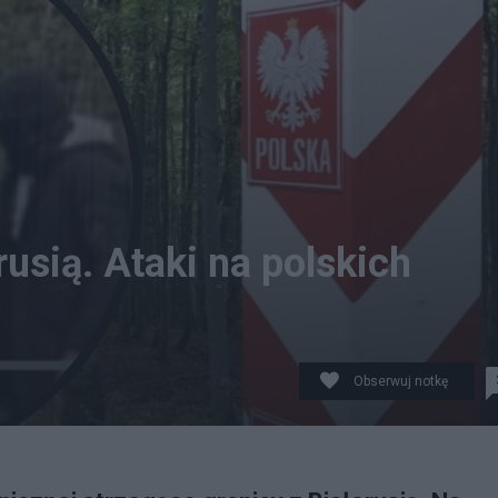
rusią. Ataki na polskich
Obserwuj notkę
gące granicy z Białorusią. Fot. PAP/Twitter/Canva