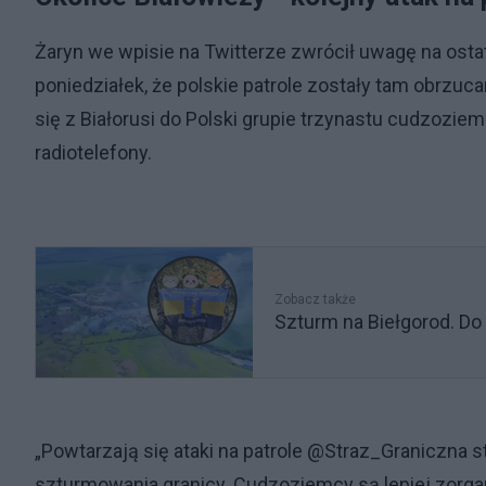
Żaryn we wpisie na Twitterze zwrócił uwagę na ostat
poniedziałek, że polskie patrole zostały tam obrzuc
się z Białorusi do Polski grupie trzynastu cudzozi
radiotelefony.
Zobacz także
Szturm na Biełgorod. Do a
„Powtarzają się ataki na patrole @Straz_Graniczna 
szturmowania granicy. Cudzoziemcy są lepiej zorgani