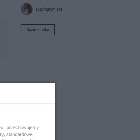
syzyfoptymista
Napisz notkę
ji
dla
 na
ęp i przechowujemy
ory, standardowe