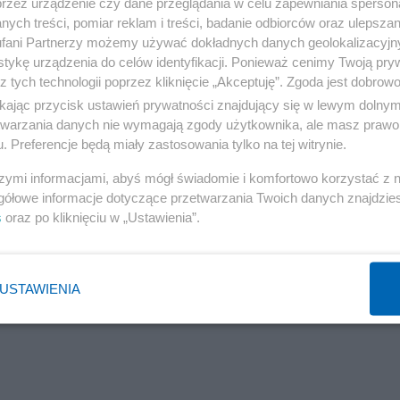
przez urządzenie czy dane przeglądania w celu zapewniania sperson
ych treści, pomiar reklam i treści, badanie odbiorców oraz ulepszan
fani Partnerzy możemy używać dokładnych danych geolokalizacyjn
tykę urządzenia do celów identyfikacji. Ponieważ cenimy Twoją pry
z tych technologii poprzez kliknięcie „Akceptuję”. Zgoda jest dobro
ikając przycisk ustawień prywatności znajdujący się w lewym dolny
etwarzania danych nie wymagają zgody użytkownika, ale masz prawo 
. Preferencje będą miały zastosowania tylko na tej witrynie.
szymi informacjami, abyś mógł świadomie i komfortowo korzystać z
gółowe informacje dotyczące przetwarzania Twoich danych znajdzi
s
oraz po kliknięciu w „Ustawienia”.
USTAWIENIA