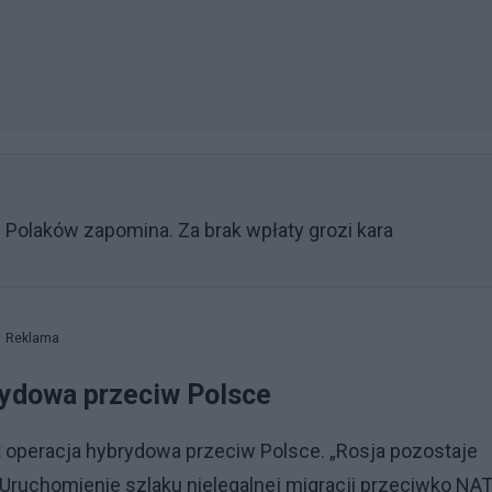
u Polaków zapomina. Za brak wpłaty grozi kara
Reklama
rydowa przeciw Polsce
st operacja hybrydowa przeciw Polsce. „Rosja pozostaje
Uruchomienie szlaku nielegalnej migracji przeciwko NA