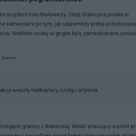
ni incydent koło Białowieży. Straż Graniczna podała w
ane kamieniami po tym, jak udaremniły próbę przedostani
emców. Niektóre osoby w grupie były zamaskowane, posia
Reklama
kcji weszły helikoptery, czołgi i artyleria
strzegące granicy z Białorusią. Widać znaczący wzrost p
zowani i zarządzani przez białoruskie i rosyjskie służby