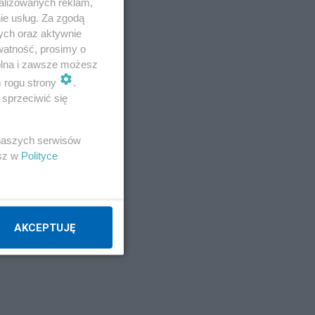
alizowanych reklam,
ie usług. Za zgodą
ych oraz aktywnie
watność, prosimy o
wolna i zawsze możesz
m rogu strony
.
sprzeciwić się
 naszych serwisów
esz w
Polityce
AKCEPTUJĘ