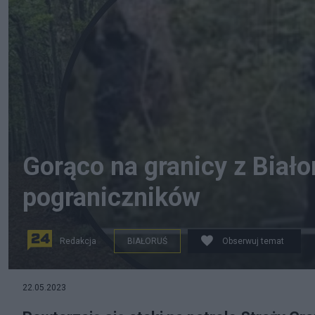
Gorąco na granicy z Biało
pograniczników
Redakcja
BIAŁORUŚ
Obserwuj temat
Powtarzają się ataki na patrole Straży Granicznej strze
22.05.2023