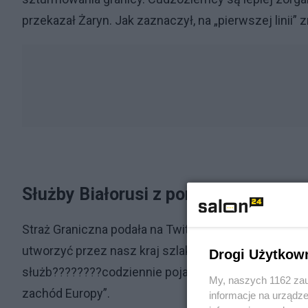
przekazał Żaryn. Jak zaznaczył, na „pierwszej linii” 
Służby Białorusi z pomocą Rosjan pró
Straż Graniczna podała na Twitterze również, że słu
utworzyć przez nasz kraj szlak nielegalnej migracji.
Drogi Użytkow
służb????????codziennie pojawiają się tam cudzozi
My, naszych 1162 zau
zachód Europy”.
informacje na urządze