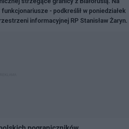
nicznej strzegące granicy z Białorusią. Na
cy funkcjonariusze - podkreślił w poniedziałek
zestrzeni informacyjnej RP Stanisław Żaryn.
 polskich pograniczników