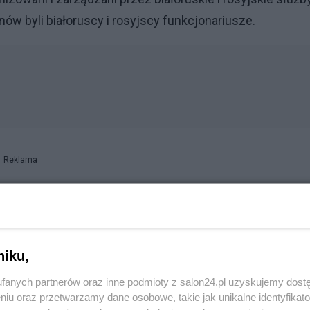
znów byli białoruscy i rosyjscy funkcjonariusze.
Reklama
bują odtwarzać szlak nielegalnej migrac
żby Białorusi wspierane przez Rosję cały czas próbują
 Mimo, że obszar przy granicy jest strefą dostępną tylko 
niku,
emcy próbujący nielegalnie przedostać się przez Polskę
fanych partnerów oraz inne podmioty z salon24.pl uzyskujemy dost
niu oraz przetwarzamy dane osobowe, takie jak unikalne identyfikat