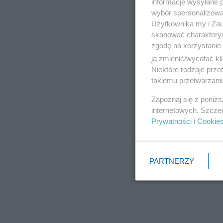
informacje wysyłane 
wybór spersonalizowan
Użytkownika my i Zau
skanować charakterys
zgodę na korzystanie 
ją zmienić/wycofać kl
Niektóre rodzaje prz
takiemu przetwarzaniu
Zapoznaj się z poniż
internetowych. Szcze
Prywatności
i
Cookie
PARTNERZY