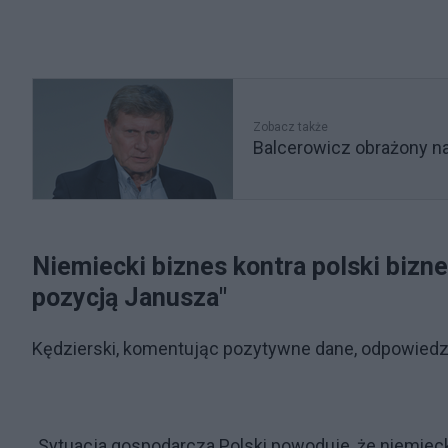
Zobacz także
Balcerowicz obrażony na
Niemiecki biznes kontra polski bizne
pozycją Janusza"
Kędzierski, komentując pozytywne dane, odpowiedzi
„Sytuacja gospodarcza Polski powoduje, że niemieck