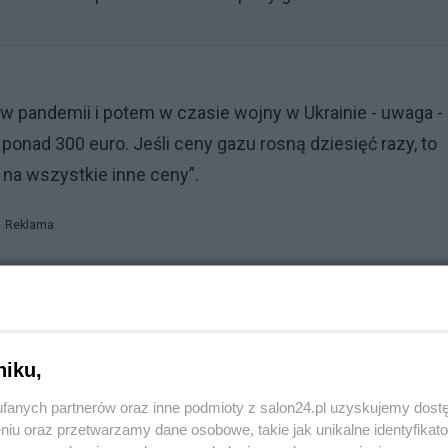
w pandemii i potem w czasie wojny w Ukrainie - uwaga -
onad 300 euro. Jeśli ceny gazu rosną dziesięć razy, to
na wszystkie inne ceny”.
Reklama
mba PiS. Miliony skorzystają
niku,
fanych partnerów oraz inne podmioty z salon24.pl uzyskujemy dost
niu oraz przetwarzamy dane osobowe, takie jak unikalne identyfikat