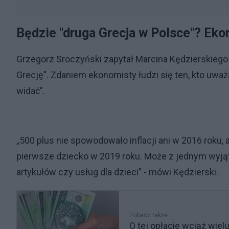
Będzie "druga Grecja w Polsce"? Eko
Grzegorz Sroczyński zapytał Marcina Kędzierskiego 
Grecję”. Zdaniem ekonomisty łudzi się ten, kto uważa
widać”.
„500 plus nie spowodowało inflacji ani w 2016 roku,
pierwsze dziecko w 2019 roku. Może z jednym wyją
artykułów czy usług dla dzieci” - mówi Kędzierski.
Zobacz także
O tej opłacie wciąż wiel