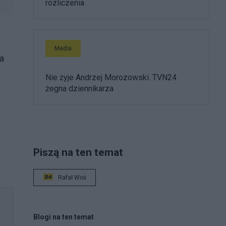
rozliczenia
Media
a
Nie żyje Andrzej Morozowski. TVN24
żegna dziennikarza
Piszą na ten temat
Rafał Woś
Blogi na ten temat