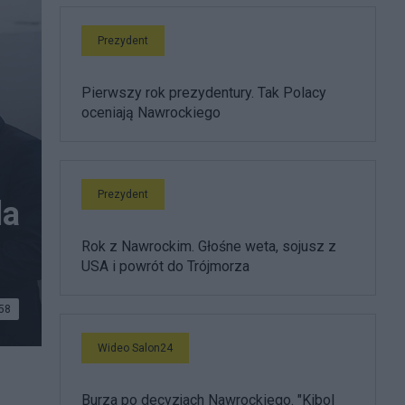
Prezydent
Pierwszy rok prezydentury. Tak Polacy
oceniają Nawrockiego
Prezydent
la
Rok z Nawrockim. Głośne weta, sojusz z
USA i powrót do Trójmorza
58
Wideo Salon24
le
Burza po decyzjach Nawrockiego. "Kibol