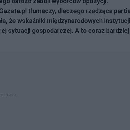
go bardzo zaboli wyborców opozycji.
Gazeta.pl tłumaczy, dlaczego rządząca parti
nia, że wskaźniki międzynarodowych instytucj
ej sytuacji gospodarczej. A to coraz bardziej