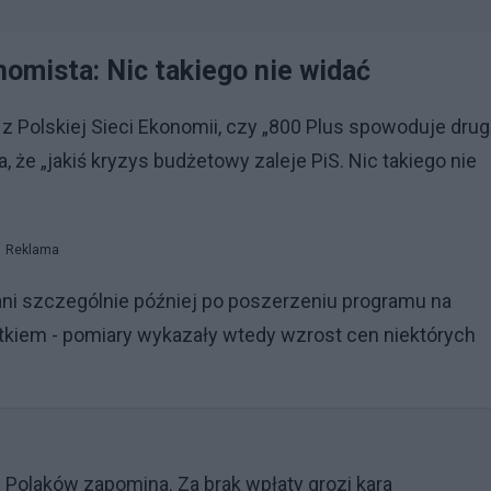
nomista: Nic takiego nie widać
z Polskiej Sieci Ekonomii, czy „800 Plus spowoduje drug
, że „jakiś kryzys budżetowy zaleje PiS. Nic takiego nie
Reklama
 ani szczególnie później po poszerzeniu programu na
tkiem - pomiary wykazały wtedy wzrost cen niektórych
u Polaków zapomina. Za brak wpłaty grozi kara