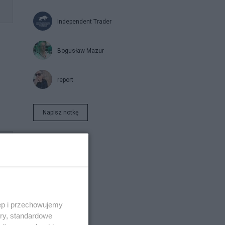
Independent Trader
Bogusław Mazur
report
Napisz notkę
ęp i przechowujemy
ory, standardowe