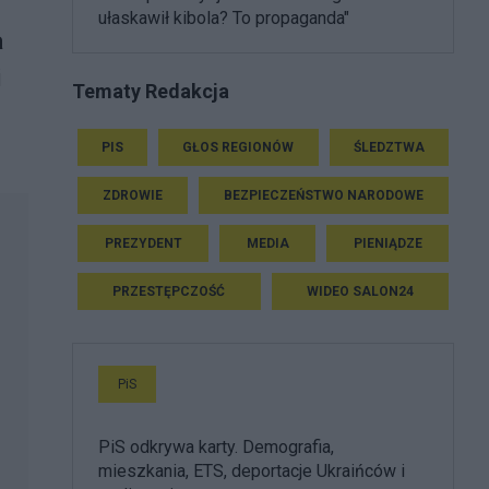
ułaskawił kibola? To propaganda"
a
i
Tematy Redakcja
PIS
GŁOS REGIONÓW
ŚLEDZTWA
ZDROWIE
BEZPIECZEŃSTWO NARODOWE
PREZYDENT
MEDIA
PIENIĄDZE
PRZESTĘPCZOŚĆ
WIDEO SALON24
PiS
PiS odkrywa karty. Demografia,
mieszkania, ETS, deportacje Ukraińców i