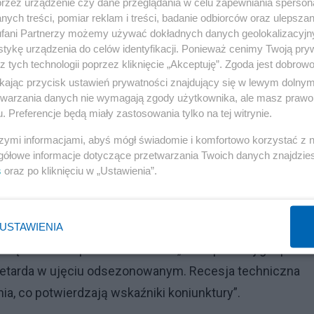
 niż opozycja w Polsce"
przez urządzenie czy dane przeglądania w celu zapewniania sperson
ych treści, pomiar reklam i treści, badanie odbiorców oraz ulepszan
fani Partnerzy możemy używać dokładnych danych geolokalizacyjn
bańce opinię, że „Kryzys dobije PiS przed wyborami”.
tykę urządzenia do celów identyfikacji. Ponieważ cenimy Twoją pry
z tych technologii poprzez kliknięcie „Akceptuję”. Zgoda jest dobro
m na to. Jak zajrzeć na opozycyjnego Twittera, to
ikając przycisk ustawień prywatności znajdujący się w lewym dolny
wilę nas zaleje, ale agencje ratingowe i rynki mają odwr
etwarzania danych nie wymagają zgody użytkownika, ale masz prawo 
. Preferencje będą miały zastosowania tylko na tej witrynie.
macnia się od lutego, w ogóle nie widać żadnej ściany i
szymi informacjami, abyś mógł świadomie i komfortowo korzystać z
gółowe informacje dotyczące przetwarzania Twoich danych znajdzi
s
oraz po kliknięciu w „Ustawienia”.
Reklama
 o wzrost gospodarczy mimo pandemii i kryzysu. Plus 
wo plus 2,5 procent
– Sroczyński przypomniał niedawn
USTAWIENIA
alizę mBanku sprzed dwóch dni: „Duch polskiej gospodar
, petarda w ujęciu odsezonowanym. Recesja techniczna
a, co potwierdzają wskaźniki koniunktury”.