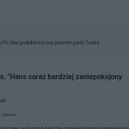
 PO. Nie podoba mu się poziom partii Tuska
s. "Hans coraz bardziej zaniepokojony
ał:
Reklama
i biznes jest coraz bardziej zaniepokojony poprawiając