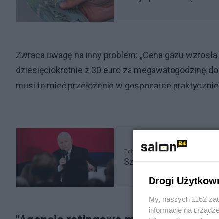
Zwraca uwagę na inny problem: „Cena gazu wzrosła 
dziesięciokrotnie z 30 euro za megawatogodzinę do p
musi to mieć przełożenie w gospodarce praktycznie 
Zobacz także
Szykuje się następna bo
Drogi Użytkow
My, naszych 1162 zau
informacje na urządze