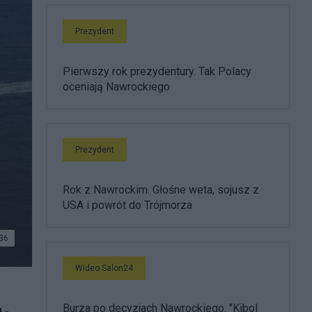
Prezydent
Pierwszy rok prezydentury. Tak Polacy
oceniają Nawrockiego
Prezydent
Rok z Nawrockim. Głośne weta, sojusz z
USA i powrót do Trójmorza
36
Wideo Salon24
Burza po decyzjach Nawrockiego. "Kibol