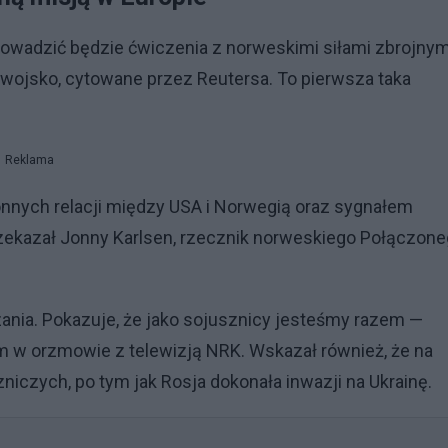
rowadzić będzie ćwiczenia z norweskimi siłami zbrojnym
wojsko, cytowane przez Reutersa. To pierwsza taka
Reklama
nnych relacji między USA i Norwegią oraz sygnałem
rzekazał Jonny Karlsen, rzecznik norweskiego Połączon
nia. Pokazuje, że jako sojusznicy jesteśmy razem —
ram w orzmowie z telewizją NRK. Wskazał również, że na
iczych, po tym jak Rosja dokonała inwazji na Ukrainę.