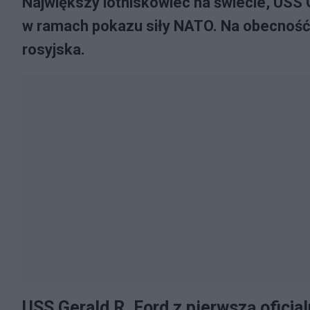
Największy lotniskowiec na świecie, USS G
w ramach pokazu siły NATO. Na obecność 
rosyjska.
USS Gerald R. Ford z pierwszą oficja