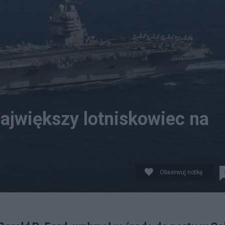
ajwiększy lotniskowiec na
y
Obserwuj notkę