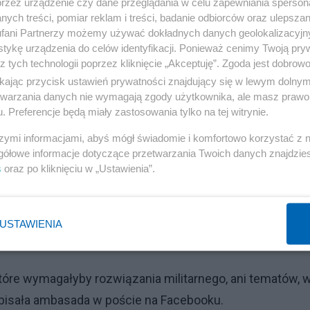
przez urządzenie czy dane przeglądania w celu zapewniania sperson
ych treści, pomiar reklam i treści, badanie odbiorców oraz ulepszan
fani Partnerzy możemy używać dokładnych danych geolokalizacyjn
tykę urządzenia do celów identyfikacji. Ponieważ cenimy Twoją pry
z tych technologii poprzez kliknięcie „Akceptuję”. Zgoda jest dobro
ikając przycisk ustawień prywatności znajdujący się w lewym dolny
etwarzania danych nie wymagają zgody użytkownika, ale masz prawo 
Reklama
. Preferencje będą miały zastosowania tylko na tej witrynie.
serwowało z brzegu fiordu przepływający statek, robiąc
szymi informacjami, abyś mógł świadomie i komfortowo korzystać z
mowały, że lotniskowiec przepłynie na północ od koła
gółowe informacje dotyczące przetwarzania Twoich danych znajdzi
s
oraz po kliknięciu w „Ustawienia”.
wania tych doniesień.
USTAWIENIA
óra potępiła wizytę lotniskowca w Oslo.
które wymagałyby rozwiązania militarnego, ani tematów, 
apisała ambasada w poście na Facebooku.