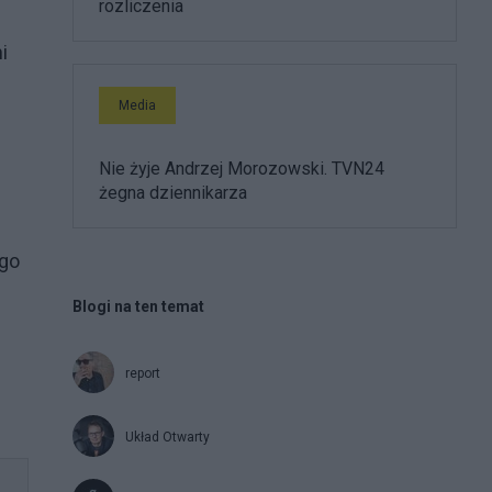
rozliczenia
i
Media
Nie żyje Andrzej Morozowski. TVN24
żegna dziennikarza
ego
Blogi na ten temat
report
Układ Otwarty