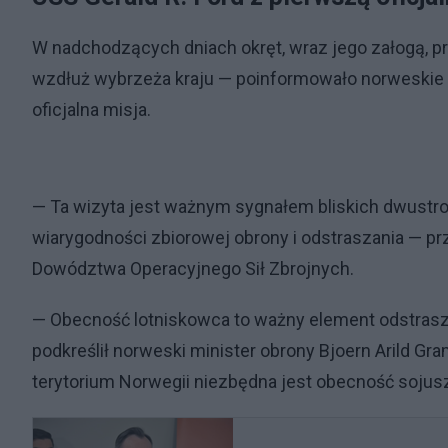
W nadchodzących dniach okręt, wraz jego załogą, p
wzdłuż wybrzeża kraju — poinformowało norweskie 
oficjalna misja.
— Ta wizyta jest ważnym sygnałem bliskich dwustro
wiarygodności zbiorowej obrony i odstraszania — p
Dowództwa Operacyjnego Sił Zbrojnych.
— Obecność lotniskowca to ważny element odstrasza
podkreślił norweski minister obrony Bjoern Arild G
terytorium Norwegii niezbędna jest obecność sojuszn