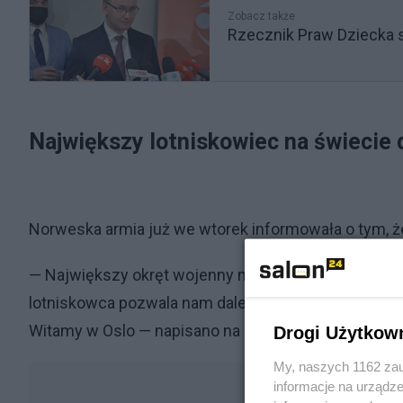
Zobacz także
Rzecznik Praw Dziecka s
Największy lotniskowiec na świecie 
Norweska armia już we wtorek informowała o tym, że
— Największy okręt wojenny na świecie, USS Gerald R
lotniskowca pozwala nam dalej rozwijać współpracę
Witamy w Oslo — napisano na profilu armii na Twitter
Drogi Użytkow
My, naszych 1162 zau
informacje na urządze