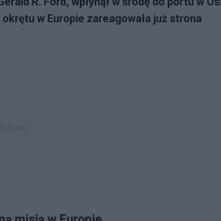
erald R. Ford, wpłynął w środę do portu w Os
okrętu w Europie zareagowała już strona
lną misją w Europie