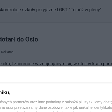
kontroluje szkoły przyjazne LGBT. "To nóż w plecy"
dotarł do Oslo
Reklama
 okręt zacumuje w znajdującym się w stolicy kraju porc
. Ford, przypłynie jutro do Oslo. Przybycie amerykański
 i relacje z naszym najważniejszym sojusznikiem, USA.
ze.
niku,
fanych partnerów oraz inne podmioty z salon24.pl uzyskujemy dost
niu oraz przetwarzamy dane osobowe, takie jak unikalne identyfikat