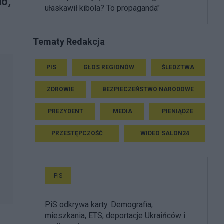
lo,
ułaskawił kibola? To propaganda"
Tematy Redakcja
PIS
GŁOS REGIONÓW
ŚLEDZTWA
ZDROWIE
BEZPIECZEŃSTWO NARODOWE
PREZYDENT
MEDIA
PIENIĄDZE
PRZESTĘPCZOŚĆ
WIDEO SALON24
PiS
PiS odkrywa karty. Demografia,
mieszkania, ETS, deportacje Ukraińców i