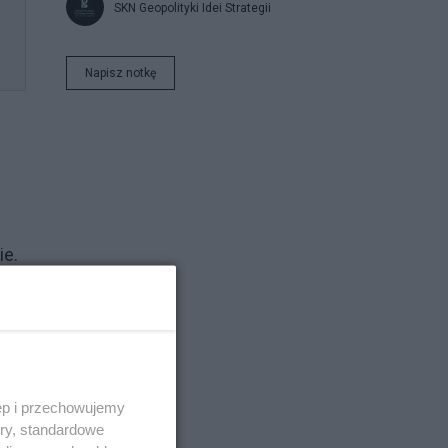
SKN Geopolityki Idei Strategii
Napisz notkę
ie.
ego
ęp i przechowujemy
ory, standardowe