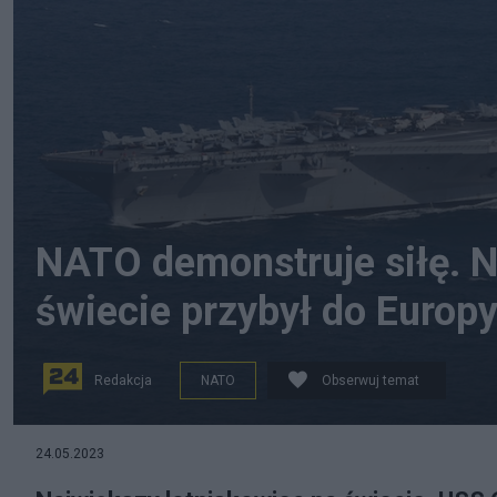
NATO demonstruje siłę. N
świecie przybył do Europ
Redakcja
NATO
Obserwuj temat
Lotniskowiec USS Gerald R. Ford. (fot. Twitter)
24.05.2023