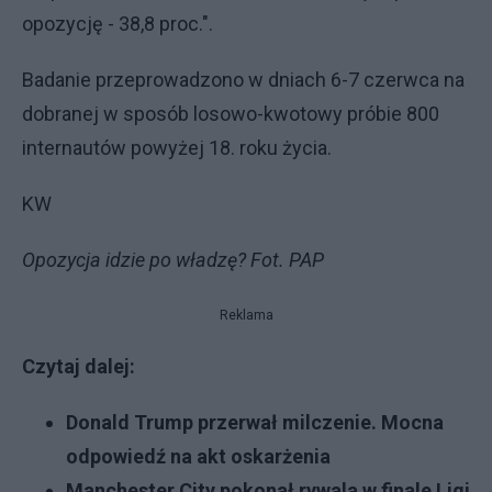
opozycję - 38,8 proc.".
Badanie przeprowadzono w dniach 6-7 czerwca na
dobranej w sposób losowo-kwotowy próbie 800
internautów powyżej 18. roku życia.
KW
Opozycja idzie po władzę? Fot. PAP
Reklama
Czytaj dalej:
Donald Trump przerwał milczenie. Mocna
odpowiedź na akt oskarżenia
Manchester City pokonał rywala w finale Ligi