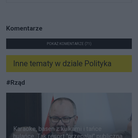
Komentarze
POKAŻ KOMENTARZE (71)
Inne tematy w dziale
Polityka
#
Rząd
Karaoke, basen z kulkami i tańce
hulańce. Tak resort "przepalał" publiczną