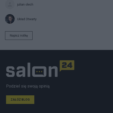
julian olech
Układ Otwarty
Napisz notkę
Podziel się swoją opinią
ZAŁÓŻ BLOG