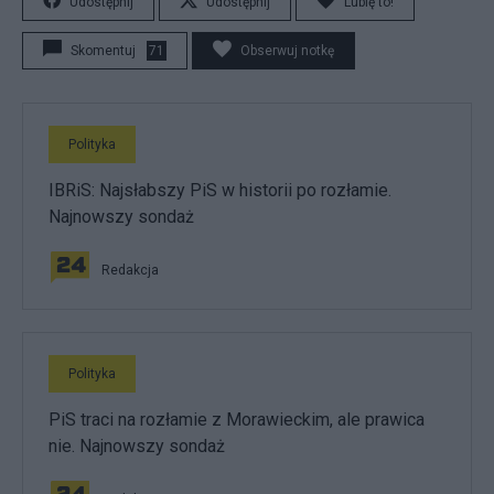
Udostępnij
Udostępnij
Lubię to!
Skomentuj
71
Obserwuj notkę
Polityka
IBRiS: Najsłabszy PiS w historii po rozłamie.
Najnowszy sondaż
Redakcja
Polityka
PiS traci na rozłamie z Morawieckim, ale prawica
nie. Najnowszy sondaż