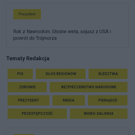
Prezydent
Rok z Nawrockim. Głośne weta, sojusz z USA i
powrót do Trójmorza
Tematy Redakcja
PIS
GŁOS REGIONÓW
ŚLEDZTWA
ZDROWIE
BEZPIECZEŃSTWO NARODOWE
PREZYDENT
MEDIA
PIENIĄDZE
PRZESTĘPCZOŚĆ
WIDEO SALON24