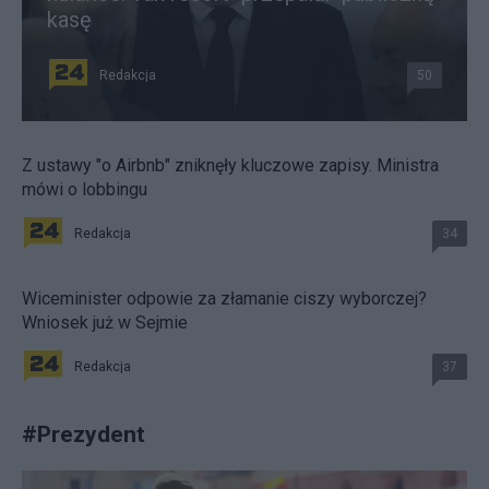
kasę
Redakcja
50
Z ustawy "o Airbnb" zniknęły kluczowe zapisy. Ministra
mówi o lobbingu
Redakcja
34
Wiceminister odpowie za złamanie ciszy wyborczej?
Wniosek już w Sejmie
Redakcja
37
#
Prezydent