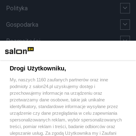
Polityka
Gospodarka
Rozmaitości
Technologie
Drogi Użytkowniku,
Sport
My, naszych 1160 zaufanych partnerów oraz inne
podmioty z salon24.pl uzyskujemy dostęp i
Społeczeństwo
przechowujemy informacje na urządzeniu oraz
przetwarzamy dane osobowe, takie jak unikalne
Kultura
identyfikatory, standardowe informacje wysyłane przez
urządzenie czy dane przeglądania w celu zapewniania
spersonalizowanych reklam, wybór spersonalizowanych
treści, pomiar reklam i treści, badanie odbiorców oraz
ulepszanie usług. Za zgodą Użytkownika my i Zaufani
X
Facebook
Instagram
Youtube