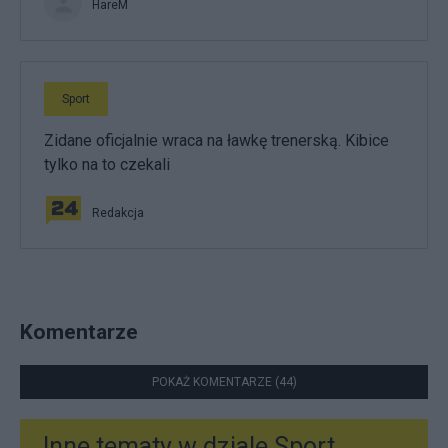
HareM
Sport
Zidane oficjalnie wraca na ławkę trenerską. Kibice
tylko na to czekali
Redakcja
Komentarze
POKAŻ KOMENTARZE (44)
Inne tematy w dziale
Sport