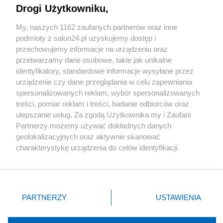
Drogi Użytkowniku,
Sport
My, naszych 1162 zaufanych partnerów oraz inne
podmioty z salon24.pl uzyskujemy dostęp i
Społeczeństwo
przechowujemy informacje na urządzeniu oraz
przetwarzamy dane osobowe, takie jak unikalne
Kultura
identyfikatory, standardowe informacje wysyłane przez
urządzenie czy dane przeglądania w celu zapewniania
spersonalizowanych reklam, wybór spersonalizowanych
treści, pomiar reklam i treści, badanie odbiorców oraz
ulepszanie usług. Za zgodą Użytkownika my i Zaufani
X
Facebook
Instagram
Youtube
Partnerzy możemy używać dokładnych danych
geolokalizacyjnych oraz aktywnie skanować
charakterystykę urządzenia do celów identyfikacji.
Web Content Media sp. z o. o. © 2022
Ponieważ cenimy Twoją prywatność, prosimy o zgodę na
korzystanie z tych technologii poprzez kliknięcie
„Akceptuję”. Zgoda jest dobrowolna i zawsze możesz ją
Pomoc
O nas
Praca
Reklama
Kontakt
zmienić/wycofać klikając przycisk ustawień prywatności
PARTNERZY
USTAWIENIA
znajdujący się w lewym dolnym rogu strony
. Niektóre
rodzaje przetwarzania danych nie wymagają zgody