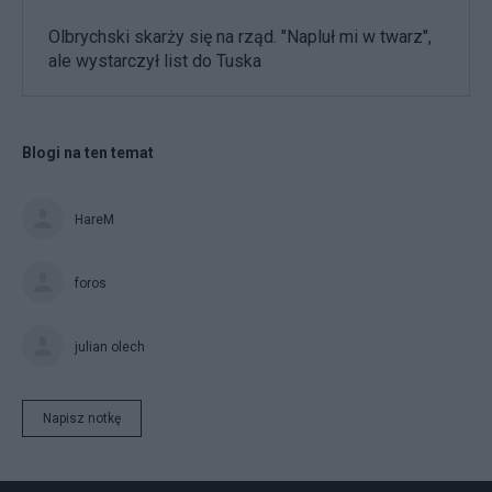
Olbrychski skarży się na rząd. "Napluł mi w twarz",
ale wystarczył list do Tuska
Blogi na ten temat
HareM
foros
julian olech
Napisz notkę