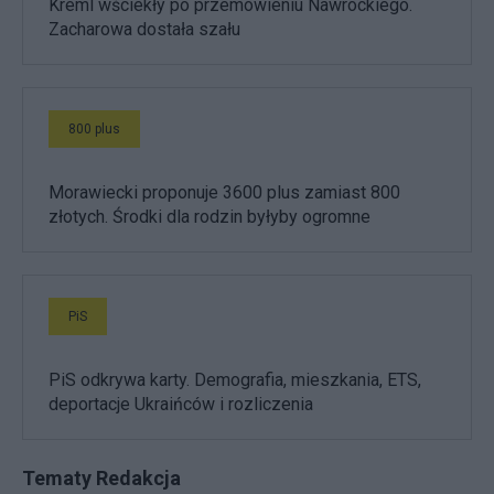
Kreml wściekły po przemówieniu Nawrockiego.
Zacharowa dostała szału
800 plus
Morawiecki proponuje 3600 plus zamiast 800
złotych. Środki dla rodzin byłyby ogromne
PiS
PiS odkrywa karty. Demografia, mieszkania, ETS,
deportacje Ukraińców i rozliczenia
Tematy Redakcja