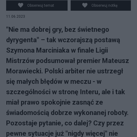
EPA/ERDEM SAHIN)
Obserwuj temat
Obserwuj notkę
11.06.2023
"Nie ma dobrej gry, bez świetnego
dyrygenta" – tak wczorajszą postawą
Szymona Marciniaka w finale Ligii
Mistrzów podsumował premier Mateusz
Morawiecki. Polski arbiter nie ustrzegł
się małych błędów w meczu - w
szczególności w stronę Interu, ale i tak
miał prawo spokojnie zasnąć ze
świadomością dobrze wykonanej roboty.
Pozostaje pytanie, co dalej? Czy przez
pewne sytuacje już "nigdy więcej" nie