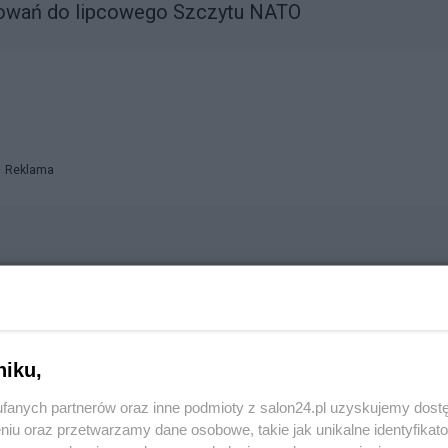
towań do lipcowego Szczytu NATO
Reklama
niku,
fanych partnerów oraz inne podmioty z salon24.pl uzyskujemy dost
niu oraz przetwarzamy dane osobowe, takie jak unikalne identyfikat
TO, biorąc pod uwagę sytuację bezpieczeństwa w Europ