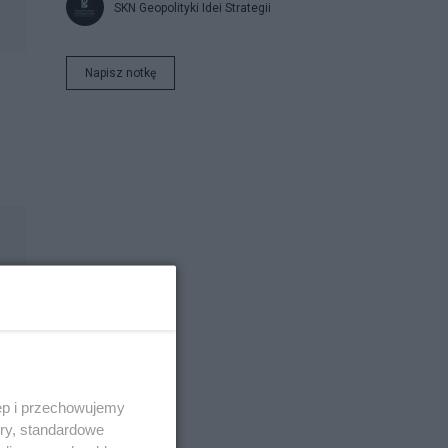
SKN Geopolityki Idei Strategii
Napisz notkę
ęp i przechowujemy
ory, standardowe
ie