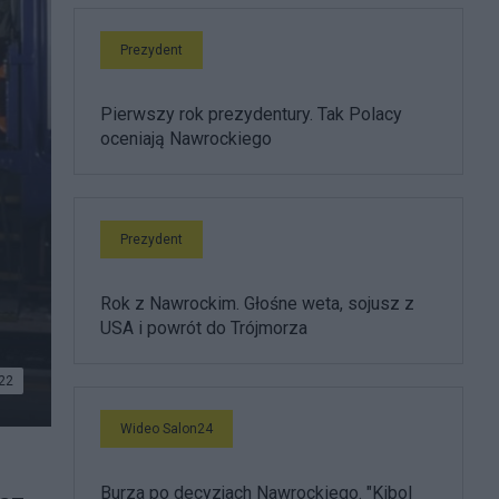
Prezydent
Pierwszy rok prezydentury. Tak Polacy
oceniają Nawrockiego
Prezydent
Rok z Nawrockim. Głośne weta, sojusz z
USA i powrót do Trójmorza
22
Wideo Salon24
Burza po decyzjach Nawrockiego. "Kibol