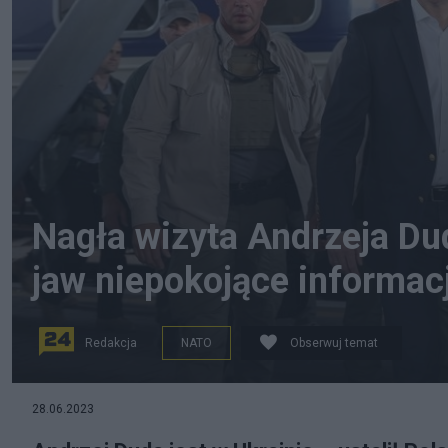
Nagła wizyta Andrzeja Du
jaw niepokojące informac
Redakcja
NATO
Obserwuj temat
Andrzej Duda w Kijowie. Fot. Twitter/Kancelaria Prezy
28.06.2023