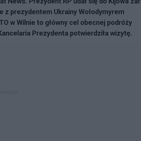
lsat News. Prezydent RP udał się do Kijowa za
nie z prezydentem Ukrainy Wołodymyrem
O w Wilnie to główny cel obecnej podróży
ancelaria Prezydenta potwierdziła wizytę.