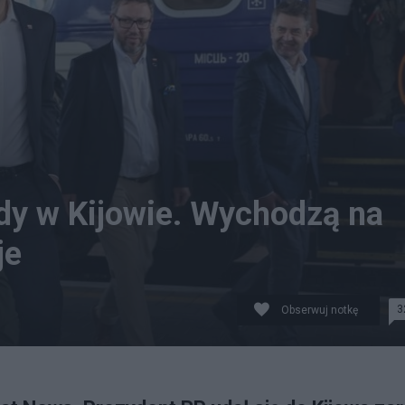
dy w Kijowie. Wychodzą na
je
3
Obserwuj notkę
denta RP