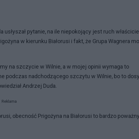
słyszał pytanie, na ile niepokojący jest ruch właścicie
igożyna w kierunku Białorusi i fakt, że Grupa Wagnera m
imy na szczycie w Wilnie, a w mojej opinii wymaga to
one podczas nadchodzącego szczytu w Wilnie, bo to dos
owiedział Andrzej Duda.
Reklama
orusi, obecność Prigożyna na Białorusi to bardzo poważny