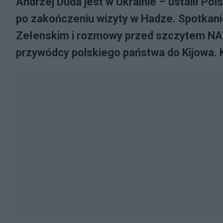
Andrzej Duda jest w Ukrainie – ustalił Po
po zakończeniu wizyty w Hadze. Spotka
Zełenskim i rozmowy przed szczytem NAT
przywódcy polskiego państwa do Kijowa. K