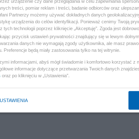
przez urządzenie czy dane przeglądania w celu zapewniania sperson
Duda we wtorek wieczorem podczas konferencji
ych treści, pomiar reklam i treści, badanie odbiorców oraz ulepszan
fani Partnerzy możemy używać dokładnych danych geolokalizacyjn
tykę urządzenia do celów identyfikacji. Ponieważ cenimy Twoją pry
z tych technologii poprzez kliknięcie „Akceptuję”. Zgoda jest dobro
ikając przycisk ustawień prywatności znajdujący się w lewym dolny
etwarzania danych nie wymagają zgody użytkownika, ale masz prawo 
. Preferencje będą miały zastosowania tylko na tej witrynie.
szymi informacjami, abyś mógł świadomie i komfortowo korzystać z
gółowe informacje dotyczące przetwarzania Twoich danych znajdzi
s
oraz po kliknięciu w „Ustawienia”.
USTAWIENIA