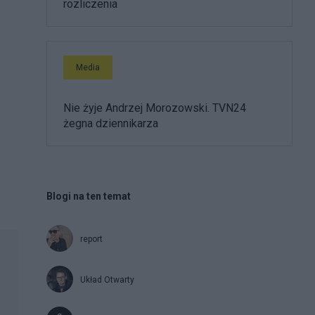
rozliczenia
Media
Nie żyje Andrzej Morozowski. TVN24
żegna dziennikarza
Blogi na ten temat
report
Układ Otwarty