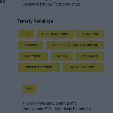
raz
ułaskawił kibola? To propaganda"
Tematy Redakcja
PIS
GŁOS REGIONÓW
ŚLEDZTWA
ZDROWIE
BEZPIECZEŃSTWO NARODOWE
PREZYDENT
MEDIA
PIENIĄDZE
PRZESTĘPCZOŚĆ
WIDEO SALON24
PiS
PiS odkrywa karty. Demografia,
mieszkania, ETS, deportacje Ukraińców i