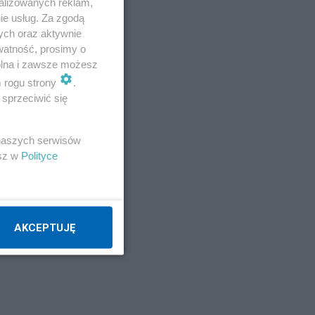
alizowanych reklam,
ie usług. Za zgodą
ych oraz aktywnie
watność, prosimy o
wolna i zawsze możesz
m rogu strony
.
sprzeciwić się
 naszych serwisów
esz w
Polityce
AKCEPTUJĘ