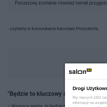
Poruszony zostanie również temat przygo
- czytamy w komunikacie Kancelarii Prezydenta.
Drogi Użytkow
"Będzie to kluczowy szczyt NATO"
My, naszych 1162 zau
informacje na urządze
– Wszyscy wiemy, że będzie to kluczowy szczyt NA