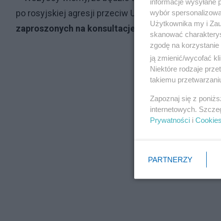
informacje wysyłane 
po rosyjskiej agresji przeciw Ukrainie –
powiedział 
wybór spersonalizowan
Użytkownika my i Zau
zaproszonych na konsultacje liderów w Hadze
.
skanować charakterys
zgodę na korzystanie 
ją zmienić/wycofać kl
Niektóre rodzaje prz
takiemu przetwarzaniu
Zapoznaj się z poniż
internetowych. Szcze
Prywatności
i
Cookie
PARTNERZY