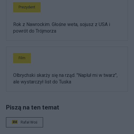
Prezydent
Rok z Nawrockim. Głośne weta, sojusz z USA i
powrót do Trójmorza
Film
Olbrychski skarży się na rząd. "Napluł mi w twarz",
ale wystarczył list do Tuska
Piszą na ten temat
Rafał Woś