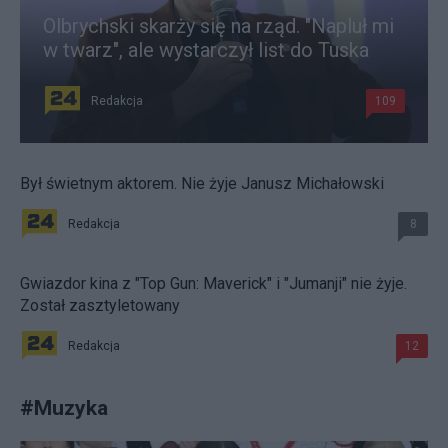
Olbrychski skarży się na rząd. "Napluł mi
w twarz", ale wystarczył list do Tuska
Redakcja
109
Był świetnym aktorem. Nie żyje Janusz Michałowski
Redakcja
8
Gwiazdor kina z "Top Gun: Maverick" i "Jumanji" nie żyje.
Został zasztyletowany
Redakcja
12
#
Muzyka