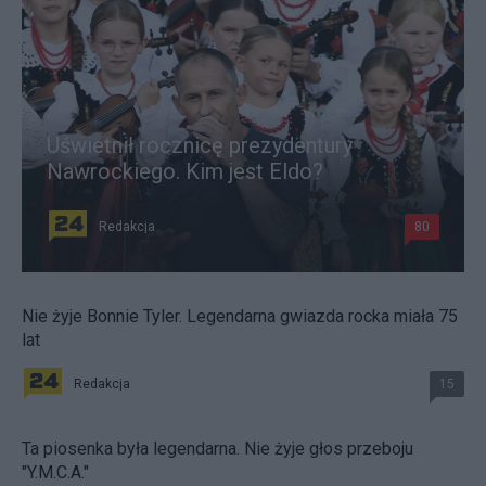
Uświetnił rocznicę prezydentury
Nawrockiego. Kim jest Eldo?
Redakcja
80
Nie żyje Bonnie Tyler. Legendarna gwiazda rocka miała 75
lat
Redakcja
15
Ta piosenka była legendarna. Nie żyje głos przeboju
"Y.M.C.A."