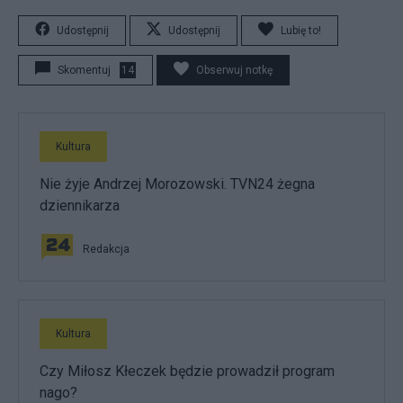
Udostępnij
Udostępnij
Lubię to!
Skomentuj
14
Obserwuj notkę
Kultura
Nie żyje Andrzej Morozowski. TVN24 żegna
dziennikarza
Redakcja
Kultura
Czy Miłosz Kłeczek będzie prowadził program
nago?