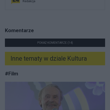
Redakcja
Komentarze
POKAŻ KOMENTARZE (14)
Inne tematy w dziale
Kultura
#
Film