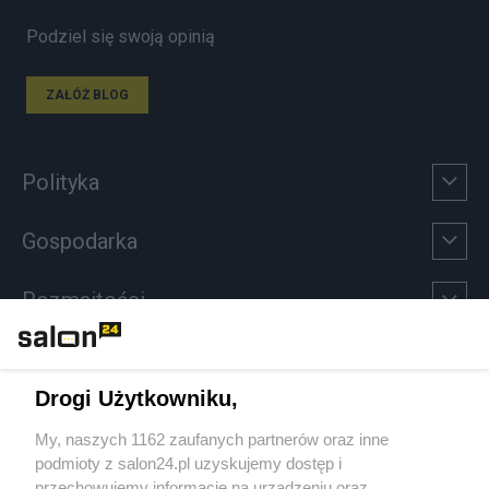
Podziel się swoją opinią
ZAŁÓŻ BLOG
Polityka
Gospodarka
Rozmaitości
Technologie
Drogi Użytkowniku,
Sport
My, naszych 1162 zaufanych partnerów oraz inne
podmioty z salon24.pl uzyskujemy dostęp i
Społeczeństwo
przechowujemy informacje na urządzeniu oraz