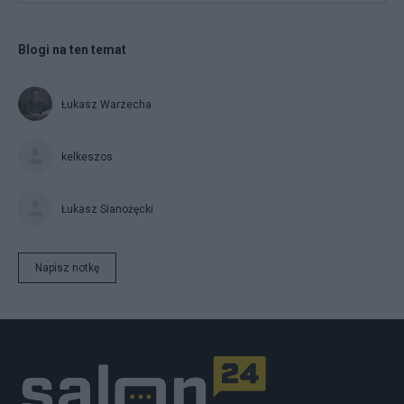
Blogi na ten temat
Łukasz Warzecha
kelkeszos
Łukasz Sianożęcki
Napisz notkę