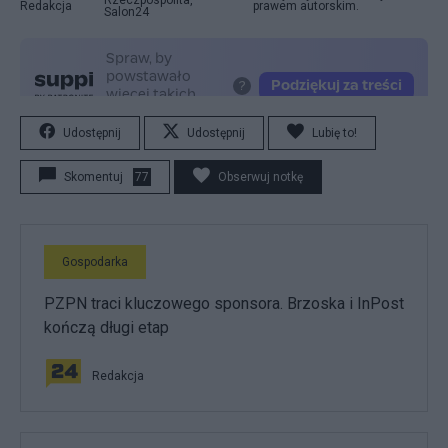
Redakcja
prawem autorskim.
Salon24
Udostępnij
Udostępnij
Lubię to!
Skomentuj
77
Obserwuj notkę
Gospodarka
PZPN traci kluczowego sponsora. Brzoska i InPost
kończą długi etap
Redakcja