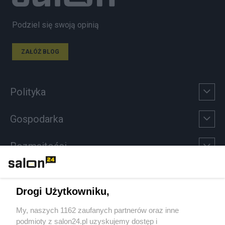
Podziel się swoją opinią
ZAŁÓŻ BLOG
Polityka
Gospodarka
Rozmaitości
Technologie
Drogi Użytkowniku,
Sport
My, naszych 1162 zaufanych partnerów oraz inne
podmioty z salon24.pl uzyskujemy dostęp i