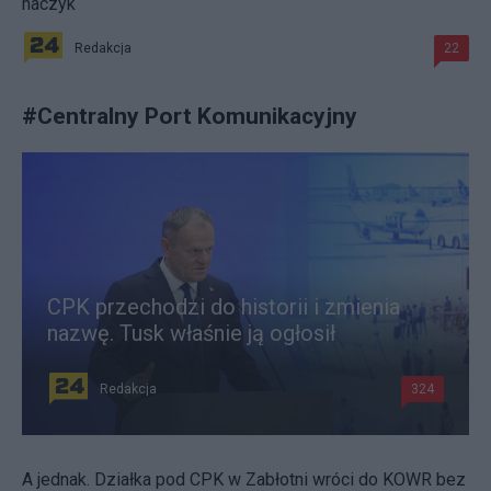
haczyk
Redakcja
22
#
Centralny Port Komunikacyjny
CPK przechodzi do historii i zmienia
nazwę. Tusk właśnie ją ogłosił
Redakcja
324
A jednak. Działka pod CPK w Zabłotni wróci do KOWR bez