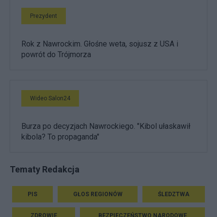
Prezydent
Rok z Nawrockim. Głośne weta, sojusz z USA i
powrót do Trójmorza
Wideo Salon24
Burza po decyzjach Nawrockiego. "Kibol ułaskawił
kibola? To propaganda"
Tematy Redakcja
PIS
GŁOS REGIONÓW
ŚLEDZTWA
ZDROWIE
BEZPIECZEŃSTWO NARODOWE