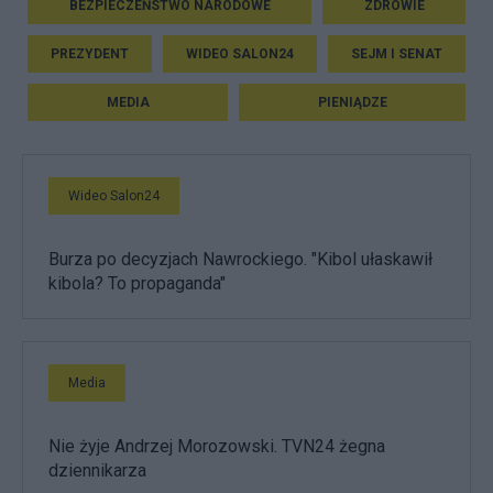
BEZPIECZEŃSTWO NARODOWE
ZDROWIE
PREZYDENT
WIDEO SALON24
SEJM I SENAT
MEDIA
PIENIĄDZE
Wideo Salon24
Burza po decyzjach Nawrockiego. "Kibol ułaskawił
kibola? To propaganda"
Media
Nie żyje Andrzej Morozowski. TVN24 żegna
dziennikarza