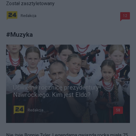
Został zasztyletowany
Redakcja
12
#
Muzyka
Uświetnił rocznicę prezydentury
Nawrockiego. Kim jest Eldo?
Redakcja
58
Nie żyje Bonnie Tyler. Legendarna gwiazda rocka miała 75