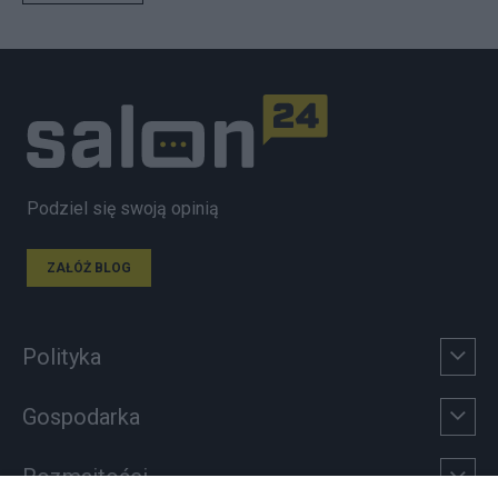
Podziel się swoją opinią
ZAŁÓŻ BLOG
Polityka
Gospodarka
Rozmaitości