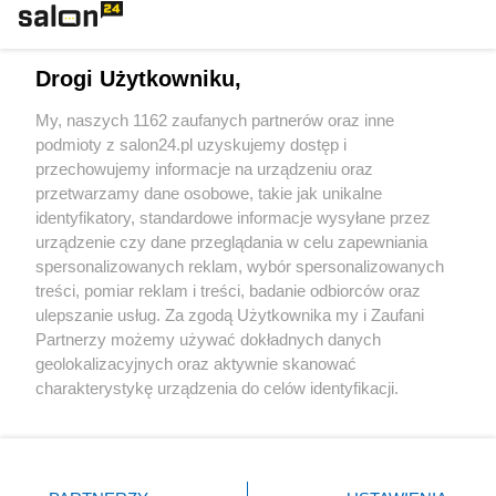
Technologie
Drogi Użytkowniku,
Sport
My, naszych 1162 zaufanych partnerów oraz inne
podmioty z salon24.pl uzyskujemy dostęp i
Społeczeństwo
przechowujemy informacje na urządzeniu oraz
przetwarzamy dane osobowe, takie jak unikalne
Kultura
identyfikatory, standardowe informacje wysyłane przez
urządzenie czy dane przeglądania w celu zapewniania
spersonalizowanych reklam, wybór spersonalizowanych
treści, pomiar reklam i treści, badanie odbiorców oraz
ulepszanie usług. Za zgodą Użytkownika my i Zaufani
X
Facebook
Instagram
Youtube
Partnerzy możemy używać dokładnych danych
geolokalizacyjnych oraz aktywnie skanować
charakterystykę urządzenia do celów identyfikacji.
Web Content Media sp. z o. o. © 2022
Ponieważ cenimy Twoją prywatność, prosimy o zgodę na
korzystanie z tych technologii poprzez kliknięcie
„Akceptuję”. Zgoda jest dobrowolna i zawsze możesz ją
Pomoc
O nas
Praca
Reklama
Kontakt
zmienić/wycofać klikając przycisk ustawień prywatności