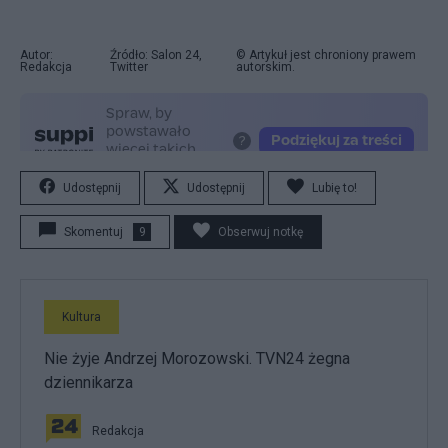
Autor:
Źródło: Salon 24,
© Artykuł jest chroniony prawem
Redakcja
Twitter
autorskim.
Udostępnij
Udostępnij
Lubię to!
Skomentuj
9
Obserwuj notkę
Kultura
Nie żyje Andrzej Morozowski. TVN24 żegna
dziennikarza
Redakcja