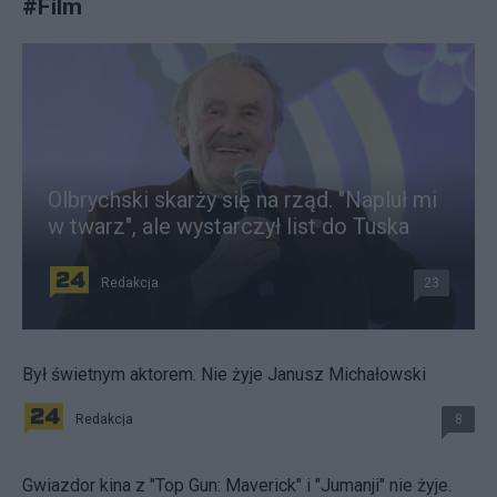
#
Film
Olbrychski skarży się na rząd. "Napluł mi
w twarz", ale wystarczył list do Tuska
Redakcja
23
Był świetnym aktorem. Nie żyje Janusz Michałowski
Redakcja
8
Gwiazdor kina z "Top Gun: Maverick" i "Jumanji" nie żyje.