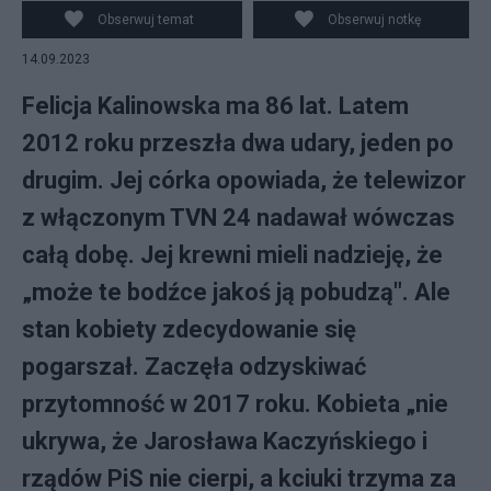
Świderski/Tomasz Waszczuk
Obserwuj temat
Obserwuj notkę
14.09.2023
Felicja Kalinowska ma 86 lat. Latem
2012 roku przeszła dwa udary, jeden po
drugim. Jej córka opowiada, że telewizor
z włączonym TVN 24 nadawał wówczas
całą dobę. Jej krewni mieli nadzieję, że
„może te bodźce jakoś ją pobudzą". Ale
stan kobiety zdecydowanie się
pogarszał. Zaczęła odzyskiwać
przytomność w 2017 roku. Kobieta „nie
ukrywa, że Jarosława Kaczyńskiego i
rządów PiS nie cierpi, a kciuki trzyma za