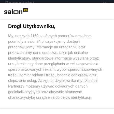
Rozmaitości
Technologie
Drogi Użytkowniku,
Sport
My, naszych 1160 zaufanych partnerów oraz inne
podmioty z salon24.pl uzyskujemy dostęp i
Społeczeństwo
przechowujemy informacje na urządzeniu oraz
przetwarzamy dane osobowe, takie jak unikalne
Kultura
identyfikatory, standardowe informacje wysyłane przez
urządzenie czy dane przeglądania w celu zapewniania
spersonalizowanych reklam, wybór spersonalizowanych
treści, pomiar reklam i treści, badanie odbiorców oraz
ulepszanie usług. Za zgodą Użytkownika my i Zaufani
X
Facebook
Instagram
Youtube
Partnerzy możemy używać dokładnych danych
geolokalizacyjnych oraz aktywnie skanować
charakterystykę urządzenia do celów identyfikacji.
Web Content Media sp. z o. o. © 2022
Ponieważ cenimy Twoją prywatność, prosimy o zgodę na
korzystanie z tych technologii poprzez kliknięcie
„Akceptuję”. Zgoda jest dobrowolna i zawsze możesz ją