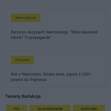
Wideo Salon24
Burza po decyzjach Nawrockiego. "Kibol ułaskawił
kibola? To propaganda"
Prezydent
Rok z Nawrockim. Głośne weta, sojusz z USA i
powrót do Trójmorza
Tematy Redakcja
PIS
GŁOS REGIONÓW
ŚLEDZTWA