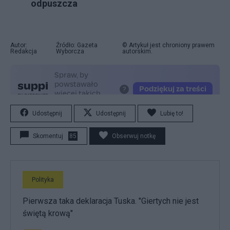
odpuszcza
Autor:
Źródło: Gazeta
© Artykuł jest chroniony prawem
Redakcja
Wyborcza
autorskim.
Udostępnij
Udostępnij
Lubię to!
Skomentuj
85
Obserwuj notkę
Polityka
Pierwsza taka deklaracja Tuska. "Giertych nie jest
świętą krową"