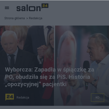
Strona główna
Redakcja
Wyborcza: Zapadła w śpiączkę za
PO, obudziła się za PiS. Historia
„opozycyjnej” pacjentki
Redakcja
KO
Jarosław Kaczyński i Donald Tusk. Fot. PAP/Krzysztof