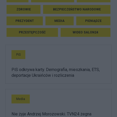
ZDROWIE
BEZPIECZEŃSTWO NARODOWE
PREZYDENT
MEDIA
PIENIĄDZE
PRZESTĘPCZOŚĆ
WIDEO SALON24
PiS
PiS odkrywa karty. Demografia, mieszkania, ETS,
deportacje Ukraińców i rozliczenia
Media
Nie żyje Andrzej Morozowski. TVN24 żegna