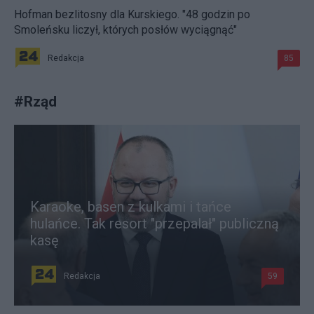
Hofman bezlitosny dla Kurskiego. "48 godzin po
Smoleńsku liczył, których posłów wyciągnąć"
Redakcja
85
#
Rząd
Karaoke, basen z kulkami i tańce
hulańce. Tak resort "przepalał" publiczną
kasę
Redakcja
59