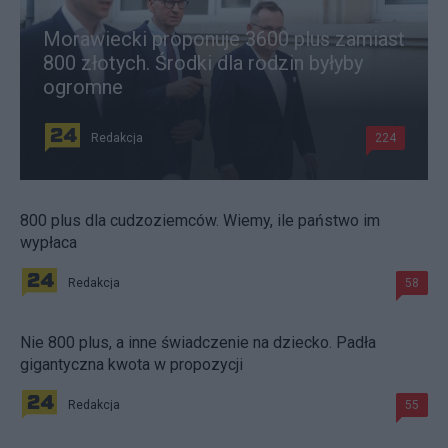
Morawiecki proponuje 3600 plus zamiast
800 złotych. Środki dla rodzin byłyby
ogromne
Redakcja
224
800 plus dla cudzoziemców. Wiemy, ile państwo im
wypłaca
Redakcja
58
Nie 800 plus, a inne świadczenie na dziecko. Padła
gigantyczna kwota w propozycji
Redakcja
55