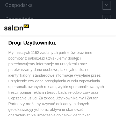
Gospodarka
Rozmaitości
Technologie
Drogi Użytkowniku,
Sport
My, naszych 1162 zaufanych partnerów oraz inne
podmioty z salon24.pl uzyskujemy dostęp i
Społeczeństwo
przechowujemy informacje na urządzeniu oraz
przetwarzamy dane osobowe, takie jak unikalne
Kultura
identyfikatory, standardowe informacje wysyłane przez
urządzenie czy dane przeglądania w celu zapewniania
spersonalizowanych reklam, wybór spersonalizowanych
treści, pomiar reklam i treści, badanie odbiorców oraz
ulepszanie usług. Za zgodą Użytkownika my i Zaufani
X
Facebook
Instagram
Youtube
Partnerzy możemy używać dokładnych danych
geolokalizacyjnych oraz aktywnie skanować
charakterystykę urządzenia do celów identyfikacji.