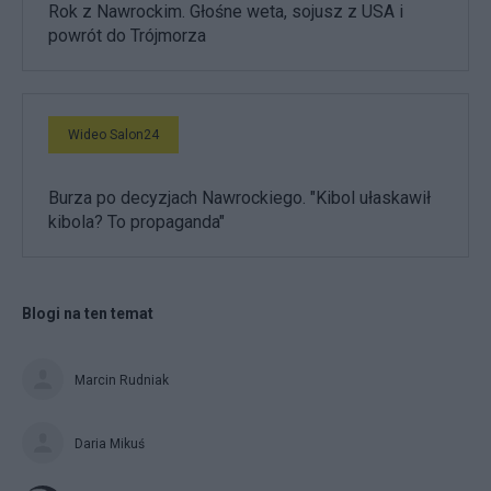
Rok z Nawrockim. Głośne weta, sojusz z USA i
powrót do Trójmorza
Wideo Salon24
Burza po decyzjach Nawrockiego. "Kibol ułaskawił
kibola? To propaganda"
Blogi na ten temat
Marcin Rudniak
Daria Mikuś