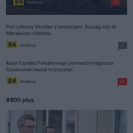
Redakcja
78
Port Lotniczy Wrocław z nowościami. Ruszają loty do
Marrakeszu i Madrytu
Redakcja
1
Audyt Szpitala Południowego potwierdził najgorsze.
Trzaskowski musiał to przyznać
Redakcja
80
#
800 plus