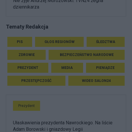
Nie żyje Andrzej Morozowski. TVN24 żegna
dziennikarza
Tematy Redakcja
PIS
GŁOS REGIONÓW
ŚLEDZTWA
ZDROWIE
BEZPIECZEŃSTWO NARODOWE
PREZYDENT
MEDIA
PIENIĄDZE
PRZESTĘPCZOŚĆ
WIDEO SALON24
Prezydent
Ułaskawienia prezydenta Nawrockiego. Na liście
Adam Borowski i gniazdowy Legii