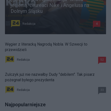
jesienią. Laureaci Nike i Angelusa na
Dolnym Śląsku
Redakcja
4
Węgier z literacką Nagrodą Nobla. W Szwecji to
przewidzieli
Redakcja
52
Żulczyk już nie nazwałby Dudy "debilem". Tak pisarz
pożegnał byłego prezydenta
Redakcja
33
Najpopularniejsze