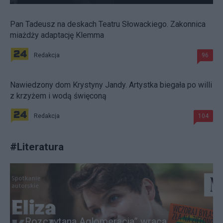
Pan Tadeusz na deskach Teatru Słowackiego. Zakonnica
miażdży adaptację Klemma
Redakcja
96
Nawiedzony dom Krystyny Jandy. Artystka biegała po willi
z krzyżem i wodą święconą
Redakcja
104
#
Literatura
„Rozczytana Aglomeracja” wraca