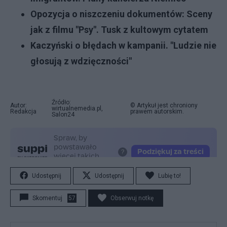
Opozycja o niszczeniu dokumentów: Sceny
jak z filmu "Psy". Tusk z kultowym cytatem
Kaczyński o błędach w kampanii. "Ludzie nie
głosują z wdzięczności"
Źródło:
Autor:
© Artykuł jest chroniony
wirtualnemedia.pl,
Redakcja
prawem autorskim.
Salon24
Udostępnij
Udostępnij
Lubię to!
Skomentuj
57
Obserwuj notkę