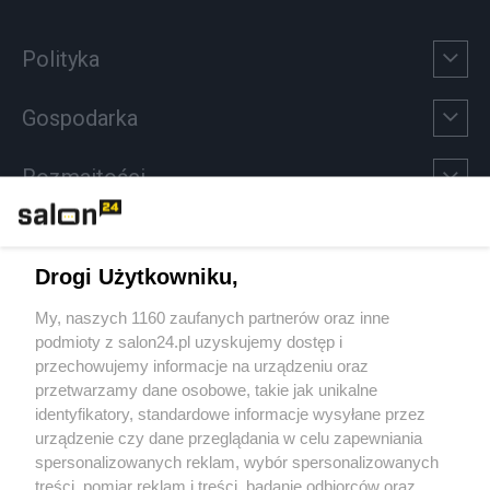
Polityka
Gospodarka
Rozmaitości
Technologie
Drogi Użytkowniku,
Sport
My, naszych 1160 zaufanych partnerów oraz inne
podmioty z salon24.pl uzyskujemy dostęp i
Społeczeństwo
przechowujemy informacje na urządzeniu oraz
przetwarzamy dane osobowe, takie jak unikalne
Kultura
identyfikatory, standardowe informacje wysyłane przez
urządzenie czy dane przeglądania w celu zapewniania
spersonalizowanych reklam, wybór spersonalizowanych
treści, pomiar reklam i treści, badanie odbiorców oraz