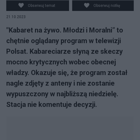
Instagram/robert.gorski.official
Obserwuj temat
Obserwuj notkę
21.10.2023
"Kabaret na żywo. Młodzi i Moralni” to
chętnie oglądany program w telewizji
Polsat. Kabareciarze słyną ze skeczy
mocno krytycznych wobec obecnej
władzy. Okazuje się, że program został
nagle zdjęty z anteny i nie zostanie
wypuszczony w najbliższą niedzielę.
Stacja nie komentuje decyzji.