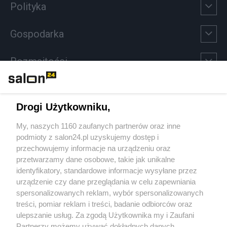
Polityka
Gospodarka
Rozmaitości
Technologie
Drogi Użytkowniku,
Sport
My, naszych 1160 zaufanych partnerów oraz inne
podmioty z salon24.pl uzyskujemy dostęp i
Społeczeństwo
przechowujemy informacje na urządzeniu oraz
przetwarzamy dane osobowe, takie jak unikalne
Kultura
identyfikatory, standardowe informacje wysyłane przez
urządzenie czy dane przeglądania w celu zapewniania
spersonalizowanych reklam, wybór spersonalizowanych
treści, pomiar reklam i treści, badanie odbiorców oraz
ulepszanie usług. Za zgodą Użytkownika my i Zaufani
X
Facebook
Instagram
Youtube
Partnerzy możemy używać dokładnych danych