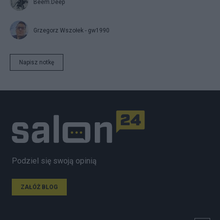
Beem.Deep
Grzegorz Wszołek - gw1990
Napisz notkę
Podziel się swoją opinią
ZAŁÓŻ BLOG