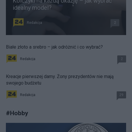
Kolczyki na każdą okazję – jak wybrać
idealny model?
Redakcja
2
Białe złoto a srebro – jak odróżnić i co wybrać?
Redakcja
2
Kreacje pierwszej damy. Żony prezydentów nie mają
swojego budżetu
Redakcja
29
#
Hobby