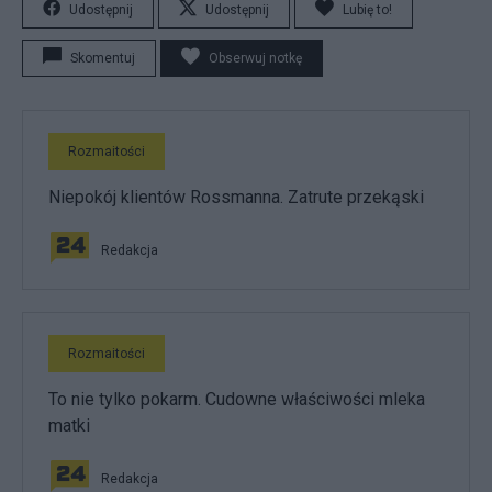
Udostępnij
Udostępnij
Lubię to!
Skomentuj
Obserwuj notkę
Rozmaitości
Niepokój klientów Rossmanna. Zatrute przekąski
Redakcja
Rozmaitości
To nie tylko pokarm. Cudowne właściwości mleka
matki
Redakcja