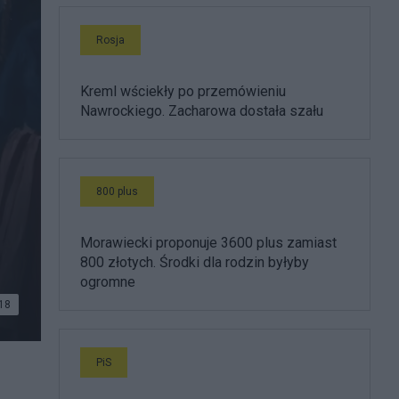
Rosja
Kreml wściekły po przemówieniu
Nawrockiego. Zacharowa dostała szału
800 plus
Morawiecki proponuje 3600 plus zamiast
800 złotych. Środki dla rodzin byłyby
ogromne
18
PiS