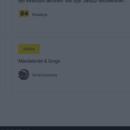
Był świetnym aktorem. Nie żyje Janusz Michałowski
Redakcja
Kultura
Mandalorian & Grogu
Smok Eustachy