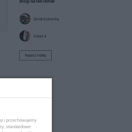
Blogi na ten temat
Smok Eustachy
maia14
Napisz notkę
ęp i przechowujemy
ory, standardowe
wany