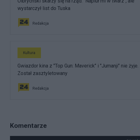
Olbrychski skarży się na rząd. "Napluł mi w twarz", ale
wystarczył list do Tuska
Redakcja
Kultura
Gwiazdor kina z "Top Gun: Maverick" i "Jumanji" nie żyje.
Został zasztyletowany
Redakcja
Komentarze