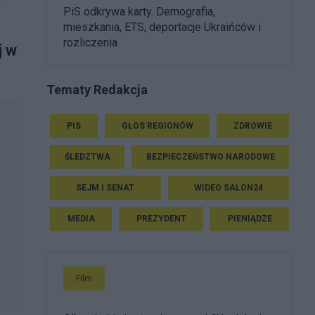
5
PiS odkrywa karty. Demografia,
mieszkania, ETS, deportacje Ukraińców i
rozliczenia
j w
Tematy Redakcja
PIS
GŁOS REGIONÓW
ZDROWIE
ŚLEDZTWA
BEZPIECZEŃSTWO NARODOWE
SEJM I SENAT
WIDEO SALON24
MEDIA
PREZYDENT
PIENIĄDZE
Film