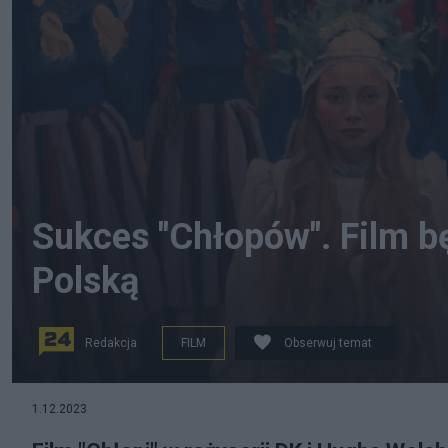
Sukces "Chłopów". Film b
Polską
Redakcja
FILM
Obserwuj temat
Zwiastun "Chłopów". Fot. YouTube/NEXTFILMPL
1.12.2023