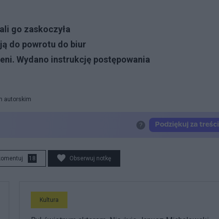
ali go zaskoczyła
ją do powrotu do biur
żeni. Wydano instrukcję postępowania
m autorskim
komentuj
18
Obserwuj notkę
Kultura