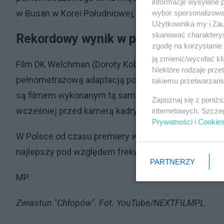
informacje wysyłane 
w Busan w Korei Południowej, w Valladolid w Hiszpanii
wybór spersonalizowan
Użytkownika my i Zau
skanować charakterys
Rekordowy wynik w polskich kinach
zgodę na korzystanie 
ją zmienić/wycofać kl
Film DK Welchman (Doroty Kobieli) i Hugha Welchmana
Niektóre rodzaje prz
pełnometrażową adaptacją powieści Reymonta, ukazuj
takiemu przetwarzaniu
są filmem wykonanym tą samą metodą animacji, co 
Zapoznaj się z poniż
wcześniej przed kamerą kadry zostały powtórnie nam
internetowych. Szcze
Prywatności
i
Cookie
W Polsce od czasu premiery w dniu 13 października
najlepszy pod względem frekwencji debiut polskiego 
PARTNERZY
MP
Zwiastun "Chłopów". Fot. YouTube/NEXTFILMPL