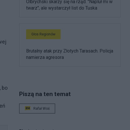
Olbrychski skarży się na rząd. "Napluł mi w
twarz", ale wystarczył list do Tuska
Głos Regionów
wej
Brutalny atak przy Złotych Tarasach. Policja
namierza agresora
, bo
Piszą na ten temat
ień
Rafał Woś