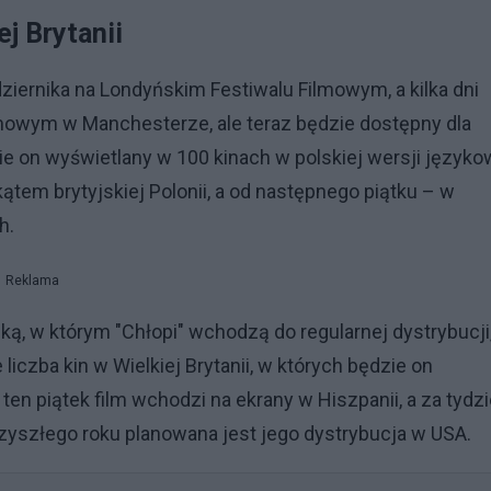
ej Brytanii
ziernika na Londyńskim Festiwalu Filmowym, a kilka dni
ilmowym w Manchesterze, ale teraz będzie dostępny dla
ie on wyświetlany w 100 kinach w polskiej wersji języko
ątem brytyjskiej Polonii, a od następnego piątku – w
h.
Reklama
ką, w którym "Chłopi" wchodzą do regularnej dystrybucji
e liczba kin w Wielkiej Brytanii, w których będzie on
n piątek film wchodzi na ekrany w Hiszpanii, a za tydz
przyszłego roku planowana jest jego dystrybucja w USA.