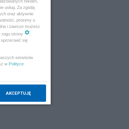
alizowanych reklam,
ie usług. Za zgodą
ych oraz aktywnie
watność, prosimy o
wolna i zawsze możesz
m rogu strony
.
sprzeciwić się
pi"
e
 naszych serwisów
esz w
Polityce
cza
AKCEPTUJĘ