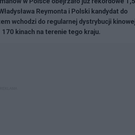
chmanów w Polsce obejrzało już rekordowe 1,
 Władysława Reymonta i Polski kandydat do
zem wchodzi do regularnej dystrybucji kinowe
. 170 kinach na terenie tego kraju.