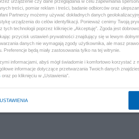
przez urządzenie czy dane przeglądania w celu zapewniania sperson
 i w Tallinie.
ych treści, pomiar reklam i treści, badanie odbiorców oraz ulepszan
fani Partnerzy możemy używać dokładnych danych geolokalizacyjn
tykę urządzenia do celów identyfikacji. Ponieważ cenimy Twoją pry
z tych technologii poprzez kliknięcie „Akceptuję”. Zgoda jest dobro
ikając przycisk ustawień prywatności znajdujący się w lewym dolny
 jest trzecią - po wersjach z 1922 i 1973 roku -
etwarzania danych nie wymagają zgody użytkownika, ale masz prawo 
ącej cykl życia wiejskiego pod koniec XIX wieku. "Chło
. Preferencje będą miały zastosowania tylko na tej witrynie.
"Twój Vincent" w reżyserii tego samego duetu – nagran
szymi informacjami, abyś mógł świadomie i komfortowo korzystać z
alowane farbą olejną na płótnie.
gółowe informacje dotyczące przetwarzania Twoich danych znajdzi
s
oraz po kliknięciu w „Ustawienia”.
 "Chłopów" obejrzało już ponad 1,5 mln widzów, co ozna
filmu od czterech lat.
USTAWIENIA