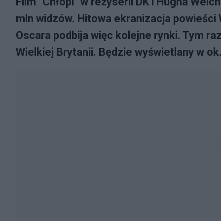
Film "Chłopi" w reżyserii DK i Hugha Wel
mln widzów. Hitowa ekranizacja powieści
Oscara podbija więc kolejne rynki. Tym ra
Wielkiej Brytanii. Będzie wyświetlany w ok