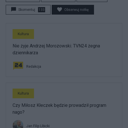
Skomentuj
133
Obserwuj notkę
Kultura
Nie żyje Andrzej Morozowski. TVN24 żegna
dziennikarza
Redakcja
Kultura
Czy Miłosz Kłeczek będzie prowadził program
nago?
Jan Filip Libicki