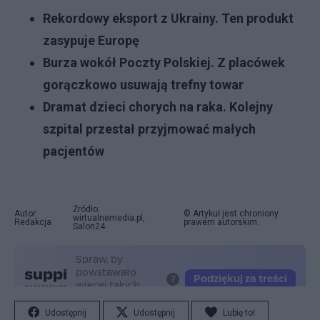
Rekordowy eksport z Ukrainy. Ten produkt
zasypuje Europę
Burza wokół Poczty Polskiej. Z placówek
gorączkowo usuwają trefny towar
Dramat dzieci chorych na raka. Kolejny
szpital przestał przyjmować małych
pacjentów
Źródło:
Autor:
© Artykuł jest chroniony
wirtualnemedia.pl,
Redakcja
prawem autorskim.
Salon24
Udostępnij
Udostępnij
Lubię to!