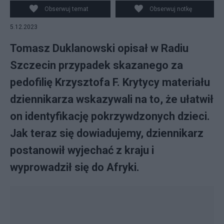
X/@TDuklanowski
Obserwuj temat
Obserwuj notkę
5.12.2023
Tomasz Duklanowski opisał w Radiu
Szczecin przypadek skazanego za
pedofilię Krzysztofa F. Krytycy materiału
dziennikarza wskazywali na to, że ułatwił
on identyfikację pokrzywdzonych dzieci.
Jak teraz się dowiadujemy, dziennikarz
postanowił wyjechać z kraju i
wyprowadził się do Afryki.