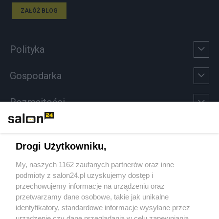
ZAŁÓŻ BLOG
Polityka
Gospodarka
Rozmaitości
Technologie
Drogi Użytkowniku,
Sport
My, naszych 1162 zaufanych partnerów oraz inne
podmioty z salon24.pl uzyskujemy dostęp i
Społeczeństwo
przechowujemy informacje na urządzeniu oraz
przetwarzamy dane osobowe, takie jak unikalne
Kultura
identyfikatory, standardowe informacje wysyłane przez
urządzenie czy dane przeglądania w celu zapewniania