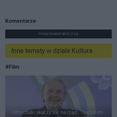
Komentarze
POKAŻ KOMENTARZE (133)
Inne tematy w dziale
Kultura
#
Film
Olbrychski skarży się na rząd. "Napluł mi