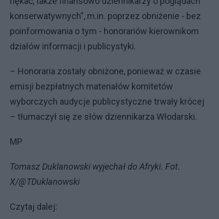
nękać, także finansowo dziennikarzy o poglądach
konserwatywnych”, m.in. poprzez obniżenie - bez
poinformowania o tym - honorariów kierownikom
działów informacji i publicystyki.
– Honoraria zostały obniżone, ponieważ w czasie
emisji bezpłatnych materiałów komitetów
wyborczych audycje publicystyczne trwały krócej
– tłumaczył się ze słów dziennikarza Włodarski.
MP
Tomasz Duklanowski wyjechał do Afryki. Fot.
X/@TDuklanowski
Czytaj dalej: