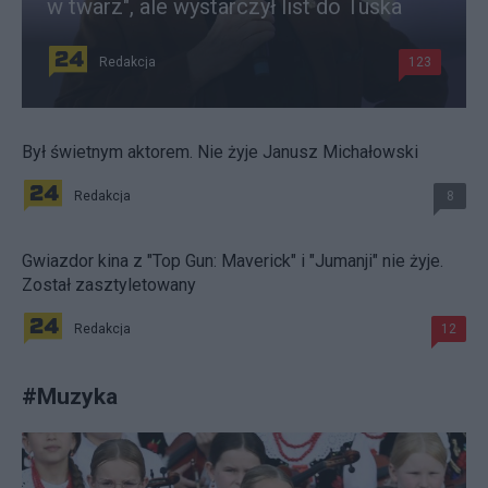
w twarz", ale wystarczył list do Tuska
Redakcja
123
Był świetnym aktorem. Nie żyje Janusz Michałowski
Redakcja
8
Gwiazdor kina z "Top Gun: Maverick" i "Jumanji" nie żyje.
Został zasztyletowany
Redakcja
12
#
Muzyka