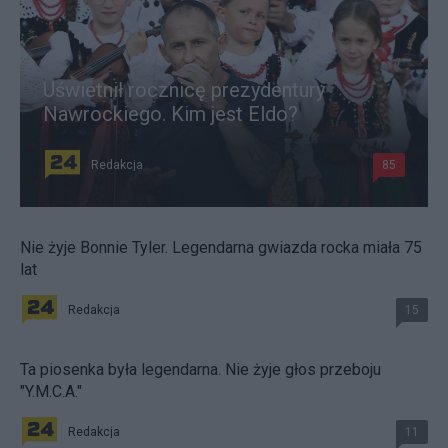
Uświetnił rocznicę prezydentury
Nawrockiego. Kim jest Eldo?
Redakcja
85
Nie żyje Bonnie Tyler. Legendarna gwiazda rocka miała 75
lat
Redakcja
15
Ta piosenka była legendarna. Nie żyje głos przeboju
"Y.M.C.A."
Redakcja
11