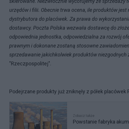
skierowane. Niezwłocznie wycofujemy ze sprzedaży ten
urzędów i filii. Obecnie trwa ocena, ile produktów jes
dystrybutora do placówek. Za prawa do wykorzystani
dostawcy. Poczta Polska wezwała dostawcę do złożen
odpowiednia jednostka, odpowiedzialna za rozwój ofe
prawnym i dokonane zostaną stosowne zawiadomienia
sprzedawanie jakichkolwiek produktów niezgodnych 
"Rzeczpospolitej".
Podejrzane produkty już zniknęły z półek placówek P
Zobacz także
Powstanie fabryka akumu