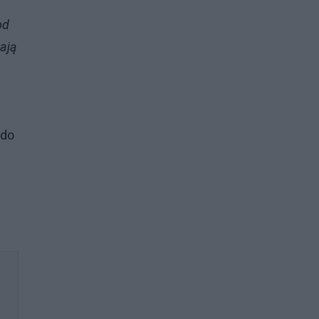
od
ają
 do