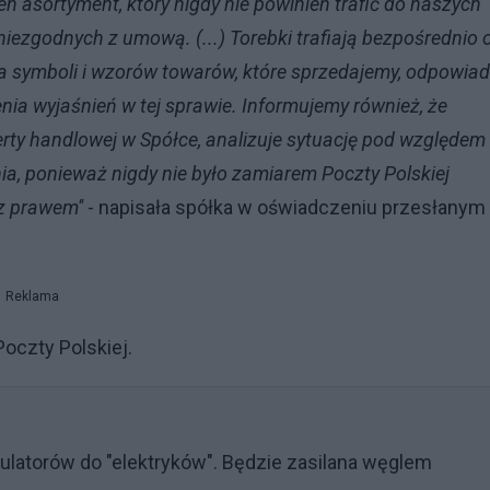
 asortyment, który nigdy nie powinien trafić do naszych
t niezgodnych z umową. (...) Torebki trafiają bezpośrednio 
a symboli i wzorów towarów, które sprzedajemy, odpowiad
ia wyjaśnień w tej sprawie. Informujemy również, że
rty handlowej w Spółce, analizuje sytuację pod względem
, ponieważ nigdy nie było zamiarem Poczty Polskiej
z prawem''
- napisała spółka w oświadczeniu przesłanym
Reklama
oczty Polskiej.
latorów do "elektryków". Będzie zasilana węglem