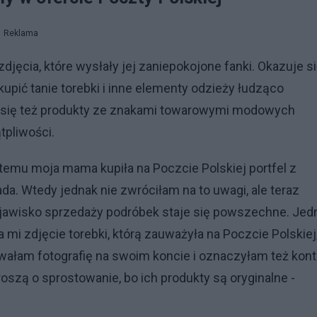
Reklama
djęcia, które wysłały jej zaniepokojone fanki. Okazuje si
upić tanie torebki i inne elementy odzieży łudząco
 się też produkty ze znakami towarowymi modowych
tpliwości.
 temu moja mama kupiła na Poczcie Polskiej portfel z
da. Wtedy jednak nie zwróciłam na to uwagi, ale teraz
zjawisko sprzedaży podróbek staje się powszechne. Jed
mi zdjęcie torebki, którą zauważyła na Poczcie Polskiej,
ałam fotografię na swoim koncie i oznaczyłam też kon
szą o sprostowanie, bo ich produkty są oryginalne -