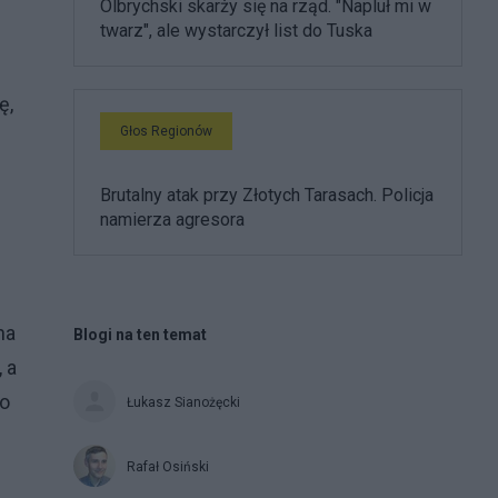
Olbrychski skarży się na rząd. "Napluł mi w
twarz", ale wystarczył list do Tuska
ę,
Głos Regionów
Brutalny atak przy Złotych Tarasach. Policja
namierza agresora
na
Blogi na ten temat
 a
to
Łukasz Sianożęcki
Rafał Osiński