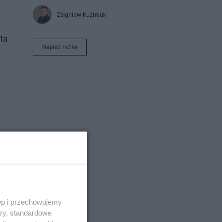
Zbigniew Kuźmiuk
ta
Napisz notkę
ęp i przechowujemy
ory, standardowe