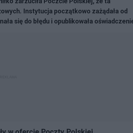
iłko zarzuciła Poczcie Polskiej, że ta
żowych. Instytucja początkowo zażądała od
znała się do błędu i opublikowała oświadczeni
ły w ofercie Poczty Polskiej