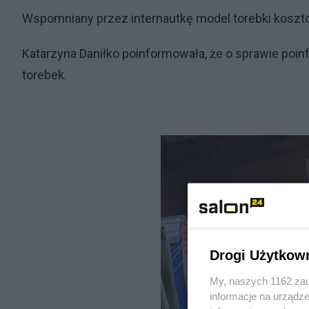
Wspomniany przez internautkę model torebki koszto
Katarzyna Daniłko poinformowała, że o sprawie po
torebek.
Drogi Użytkow
My, naszych 1162 zau
informacje na urządze