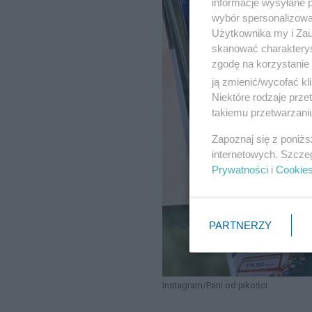
informacje wysyłane 
wybór spersonalizowan
Użytkownika my i Zau
skanować charakterys
zgodę na korzystanie 
ją zmienić/wycofać kl
Niektóre rodzaje prz
takiemu przetwarzaniu
Zapoznaj się z poniż
internetowych. Szcze
Prywatności
i
Cookie
PARTNERZY
Instagram/Pani od jakości