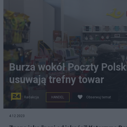
Burza wokół Poczty Polsk
usuwają trefny towar
Redakcja
HANDEL
Obserwuj temat
na zdjęciu: placówka pocztowa przy ul. Obrońców Wes
4.12.2023