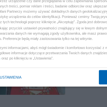
przez urządzenie czy dane przeglądania w celu zapewniania sperson
ych treści, pomiar reklam i treści, badanie odbiorców oraz ulepszan
fani Partnerzy możemy używać dokładnych danych geolokalizacyjn
tykę urządzenia do celów identyfikacji. Ponieważ cenimy Twoją pry
z tych technologii poprzez kliknięcie „Akceptuję”. Zgoda jest dobro
ikając przycisk ustawień prywatności znajdujący się w lewym dolny
etwarzania danych nie wymagają zgody użytkownika, ale masz prawo 
. Preferencje będą miały zastosowania tylko na tej witrynie.
szymi informacjami, abyś mógł świadomie i komfortowo korzystać z
gółowe informacje dotyczące przetwarzania Twoich danych znajdzi
s
oraz po kliknięciu w „Ustawienia”.
USTAWIENIA