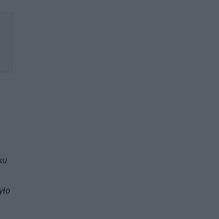
a
ku
yło