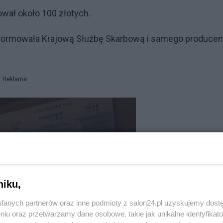
wał około 100 złotych.
informowała Krajową Służbę Skarbową i samego producen
Reklama
niku,
fanych partnerów oraz inne podmioty z salon24.pl uzyskujemy dost
niu oraz przetwarzamy dane osobowe, takie jak unikalne identyfikat