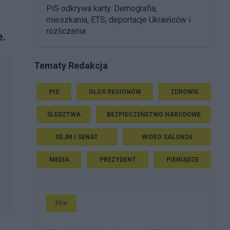
PiS odkrywa karty. Demografia,
mieszkania, ETS, deportacje Ukraińców i
rozliczenia
e.
Tematy Redakcja
PIS
GŁOS REGIONÓW
ZDROWIE
ŚLEDZTWA
BEZPIECZEŃSTWO NARODOWE
SEJM I SENAT
WIDEO SALON24
MEDIA
PREZYDENT
PIENIĄDZE
Film