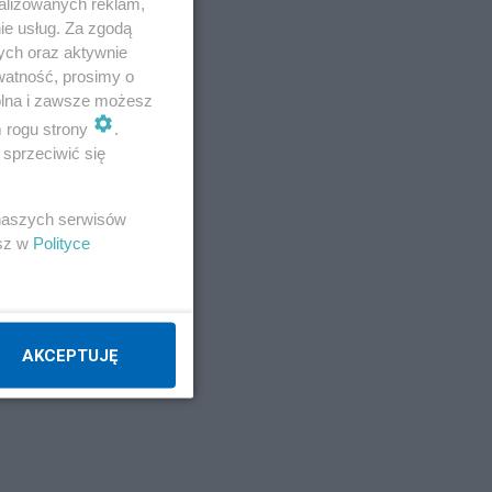
alizowanych reklam,
ie usług. Za zgodą
ych oraz aktywnie
watność, prosimy o
wolna i zawsze możesz
m rogu strony
.
sprzeciwić się
 naszych serwisów
esz w
Polityce
AKCEPTUJĘ