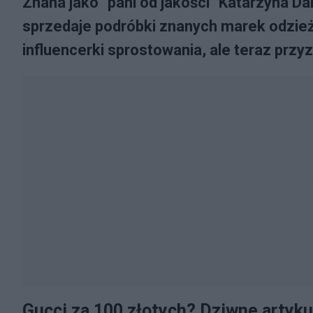
Znana jako "pani od jakości" Katarzyna Dan
sprzedaje podróbki znanych marek odzie
influencerki sprostowania, ale teraz przy
Gucci za 100 złotych? Dziwne artyku