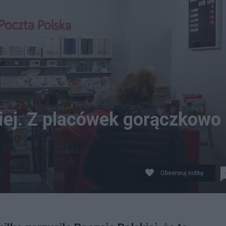
iej. Z placówek gorączkowo
Obserwuj notkę
terplatte w Katowicach fot. PAP/Zbigniew Meissner