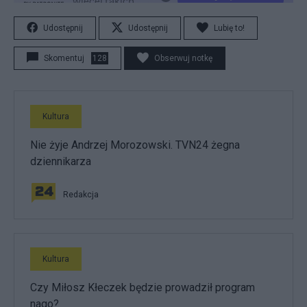
Udostępnij
Udostępnij
Lubię to!
Skomentuj
128
Obserwuj notkę
Kultura
Nie żyje Andrzej Morozowski. TVN24 żegna
dziennikarza
Redakcja
Kultura
Czy Miłosz Kłeczek będzie prowadził program
nago?