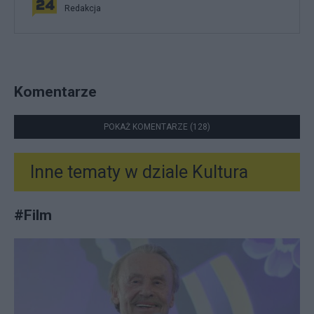
Redakcja
Komentarze
POKAŻ KOMENTARZE (128)
Inne tematy w dziale
Kultura
#
Film