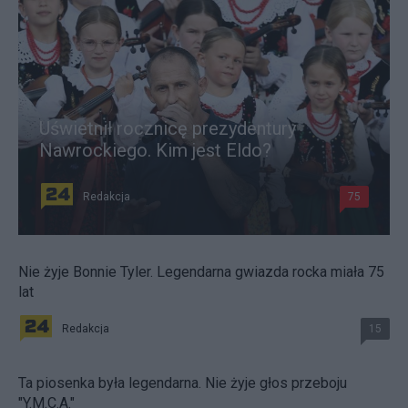
Uświetnił rocznicę prezydentury
Nawrockiego. Kim jest Eldo?
Redakcja
75
Nie żyje Bonnie Tyler. Legendarna gwiazda rocka miała 75
lat
Redakcja
15
Ta piosenka była legendarna. Nie żyje głos przeboju
"Y.M.C.A."