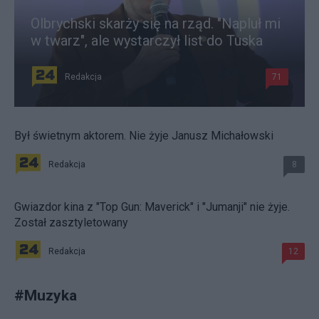
Olbrychski skarży się na rząd. "Napluł mi
w twarz", ale wystarczył list do Tuska
Redakcja
71
Był świetnym aktorem. Nie żyje Janusz Michałowski
Redakcja
8
Gwiazdor kina z "Top Gun: Maverick" i "Jumanji" nie żyje.
Został zasztyletowany
Redakcja
12
#
Muzyka