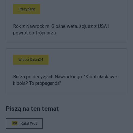
Prezydent
Rok z Nawrockim. Głośne weta, sojusz z USA i
powrót do Trójmorza
Wideo Salon24
Burza po decyzjach Nawrockiego. "Kibol ułaskawił
kibola? To propaganda"
Piszą na ten temat
Rafał Woś