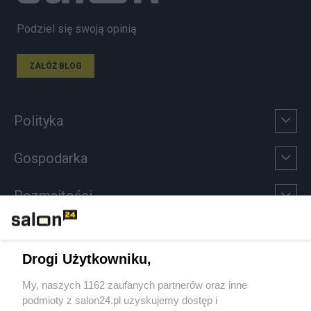
Podziel się swoją opinią
ZAŁÓŻ BLOG
Polityka
Gospodarka
Rozmaitości
Technologie
Drogi Użytkowniku,
Sport
My, naszych 1162 zaufanych partnerów oraz inne
podmioty z salon24.pl uzyskujemy dostęp i
Społeczeństwo