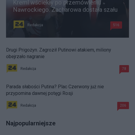
Kreml wściekły po przemówieniu
Nawrockiego. Zacharowa dostała szału
Redakcja
516
Drugi Prigożyn. Zagroził Putinowi atakiem, miliony
obejrzało nagranie
Redakcja
78
Parada słabości Putina? Plac Czerwony już nie
przypomina dawnej potęgi Rosji
Redakcja
206
Najpopularniejsze