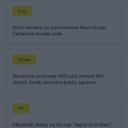
Rosja
Kreml wściekły po przemówieniu Nawrockiego.
Zacharowa dostała szału
800 plus
Morawiecki proponuje 3600 plus zamiast 800
złotych. Środki dla rodzin byłyby ogromne
Film
Olbrychski skarży się na rząd. "Napluł mi w twarz",