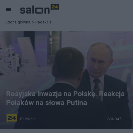
Strona główna
Redakcja
Rosyjska inwazja na Polskę. Reakcja
Polaków na słowa Putina
Redakcja
SONDAŻ
Władimir Putin. Fot. EPA/ALEXANDER