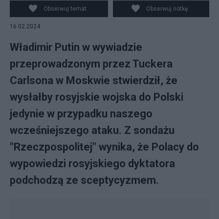
KAZAKOV/SPUTNIK/KREMLIN POOL PICTURE MADE
Obserwuj temat
Obserwuj notkę
AVAILABLE TODAY
16.02.2024
Władimir Putin w wywiadzie
przeprowadzonym przez Tuckera
Carlsona w Moskwie stwierdził, że
wysłałby rosyjskie wojska do Polski
jedynie w przypadku naszego
wcześniejszego ataku. Z sondażu
"Rzeczpospolitej" wynika, że Polacy do
wypowiedzi rosyjskiego dyktatora
podchodzą ze sceptycyzmem.