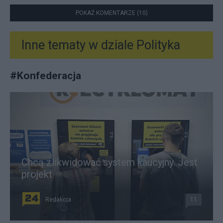
POKAŻ KOMENTARZE (10)
Inne tematy w dziale
Polityka
#
Konfederacja
Chcą zlikwidować system kaucyjny. Jest
projekt
Redakcja
11