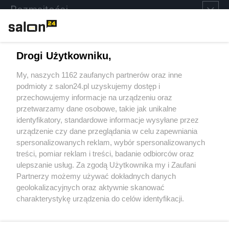
Rozmaitości
Technologie
Drogi Użytkowniku,
Sport
My, naszych 1162 zaufanych partnerów oraz inne
podmioty z salon24.pl uzyskujemy dostęp i
Społeczeństwo
przechowujemy informacje na urządzeniu oraz
przetwarzamy dane osobowe, takie jak unikalne
Kultura
identyfikatory, standardowe informacje wysyłane przez
urządzenie czy dane przeglądania w celu zapewniania
spersonalizowanych reklam, wybór spersonalizowanych
treści, pomiar reklam i treści, badanie odbiorców oraz
ulepszanie usług. Za zgodą Użytkownika my i Zaufani
X
Facebook
Instagram
Youtube
Partnerzy możemy używać dokładnych danych
geolokalizacyjnych oraz aktywnie skanować
charakterystykę urządzenia do celów identyfikacji.
Web Content Media sp. z o. o. © 2022
Ponieważ cenimy Twoją prywatność, prosimy o zgodę na
korzystanie z tych technologii poprzez kliknięcie