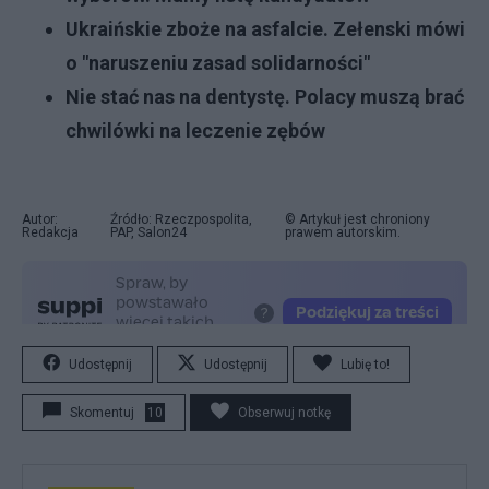
Ukraińskie zboże na asfalcie. Zełenski mówi
o "naruszeniu zasad solidarności"
Nie stać nas na dentystę. Polacy muszą brać
chwilówki na leczenie zębów
Autor:
Źródło: Rzeczpospolita,
© Artykuł jest chroniony
Redakcja
PAP, Salon24
prawem autorskim.
Udostępnij
Udostępnij
Lubię to!
Skomentuj
10
Obserwuj notkę