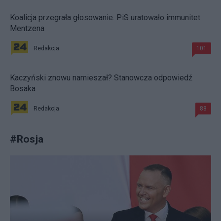
Koalicja przegrała głosowanie. PiS uratowało immunitet
Mentzena
Redakcja
101
Kaczyński znowu namieszał? Stanowcza odpowiedź
Bosaka
Redakcja
88
#
Rosja