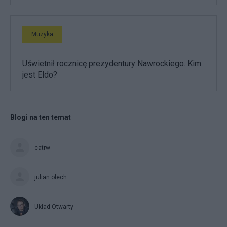
Muzyka
Uświetnił rocznicę prezydentury Nawrockiego. Kim
jest Eldo?
Blogi na ten temat
catrw
julian olech
Układ Otwarty