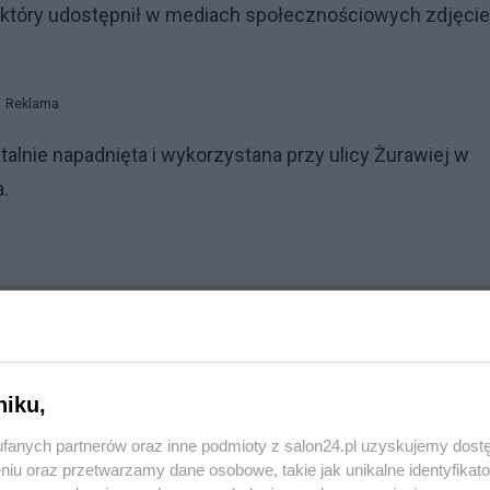
, który udostępnił w mediach społecznościowych zdjęcie 
Reklama
rutalnie napadnięta i wykorzystana przy ulicy Żurawiej w
.
niku,
fanych partnerów oraz inne podmioty z salon24.pl uzyskujemy dost
niu oraz przetwarzamy dane osobowe, takie jak unikalne identyfikat