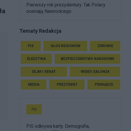
Pierwszy rok prezydentury. Tak Polacy
ła
oceniają Nawrockiego
Tematy Redakcja
PIS
GŁOS REGIONÓW
ZDROWIE
ŚLEDZTWA
BEZPIECZEŃSTWO NARODOWE
SEJM I SENAT
WIDEO SALON24
MEDIA
PREZYDENT
PIENIĄDZE
PiS
PiS odkrywa karty. Demografia,