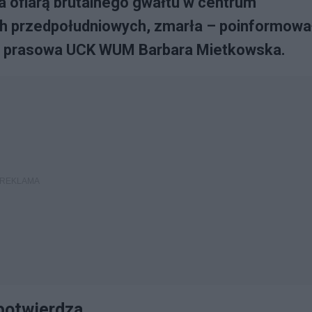
dła ofiarą brutalnego gwałtu w centrum
ach przedpołudniowych, zmarła – poinformowa
ka prasowa UCK WUM Barbara Mietkowska.
 potwierdza