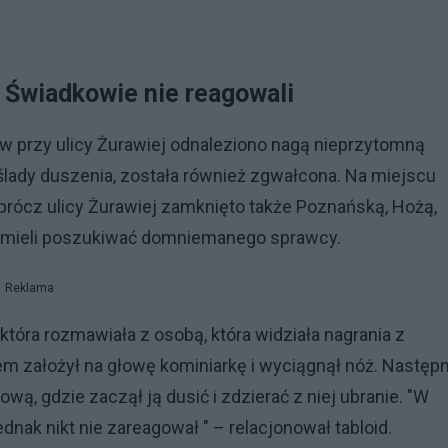
 Świadkowie nie reagowali
w przy ulicy Żurawiej odnaleziono nagą nieprzytomną
a ślady duszenia, została również zgwałcona. Na miejscu
Oprócz ulicy Żurawiej zamknięto także Poznańską, Hożą,
e mieli poszukiwać domniemanego sprawcy.
Reklama
, która rozmawiała z osobą, która widziała nagrania z
em założył na głowę kominiarkę i wyciągnął nóż. Następn
wą, gdzie zaczął ją dusić i zdzierać z niej ubranie. "W
ednak nikt nie zareagował " – relacjonował tabloid.