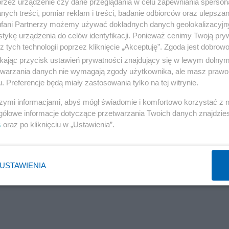
przez urządzenie czy dane przeglądania w celu zapewniania sperson
ych treści, pomiar reklam i treści, badanie odbiorców oraz ulepszan
fani Partnerzy możemy używać dokładnych danych geolokalizacyjn
tykę urządzenia do celów identyfikacji. Ponieważ cenimy Twoją pry
z tych technologii poprzez kliknięcie „Akceptuję”. Zgoda jest dobro
ikając przycisk ustawień prywatności znajdujący się w lewym dolny
etwarzania danych nie wymagają zgody użytkownika, ale masz prawo 
. Preferencje będą miały zastosowania tylko na tej witrynie.
szymi informacjami, abyś mógł świadomie i komfortowo korzystać z
gółowe informacje dotyczące przetwarzania Twoich danych znajdzi
s
oraz po kliknięciu w „Ustawienia”.
USTAWIENIA