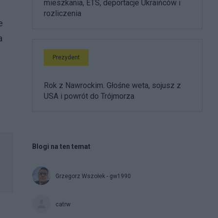
mieszkania, ETS, deportacje Ukraińców i
rozliczenia
e
a
Prezydent
Rok z Nawrockim. Głośne weta, sojusz z
USA i powrót do Trójmorza
Blogi na ten temat
Grzegorz Wszołek - gw1990
catrw