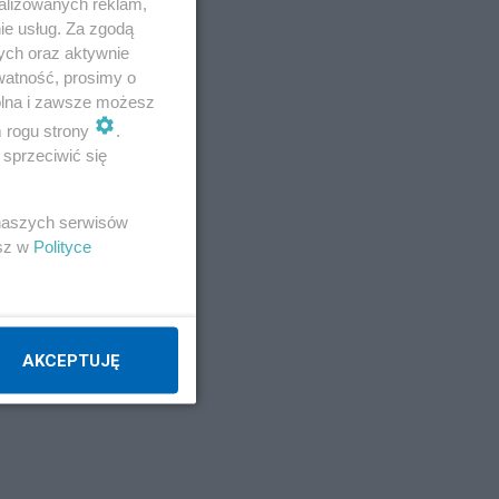
alizowanych reklam,
ie usług. Za zgodą
ych oraz aktywnie
watność, prosimy o
wolna i zawsze możesz
m rogu strony
.
sprzeciwić się
 naszych serwisów
esz w
Polityce
AKCEPTUJĘ