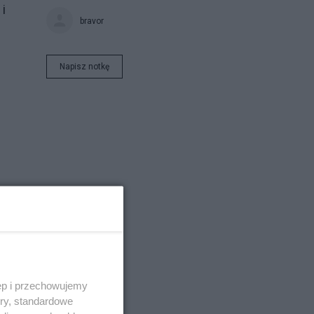
i
bravor
Napisz notkę
ęp i przechowujemy
ory, standardowe