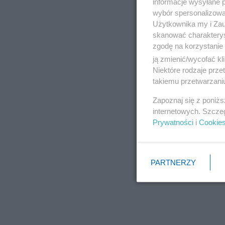
informacje wysyłane 
wybór spersonalizowan
Użytkownika my i Zau
skanować charakterys
zgodę na korzystanie 
ją zmienić/wycofać kl
Niektóre rodzaje prz
takiemu przetwarzaniu
Zapoznaj się z poniż
internetowych. Szcze
Prywatności
i
Cookie
PARTNERZY