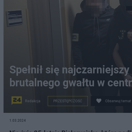
Spełnił się najczarniejszy
brutalnego gwałtu w cen
Redakcja
PRZESTĘPCZOŚĆ
Obserwuj temat
fot. Policja.gov
1.03.2024