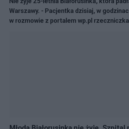
Nie żyje 25-letnia Białorusinka, która pa
Warszawy. - Pacjentka dzisiaj, w godzin
w rozmowie z portalem wp.pl rzecznicz
Młoda Białorusinka nie żyje. Szpital