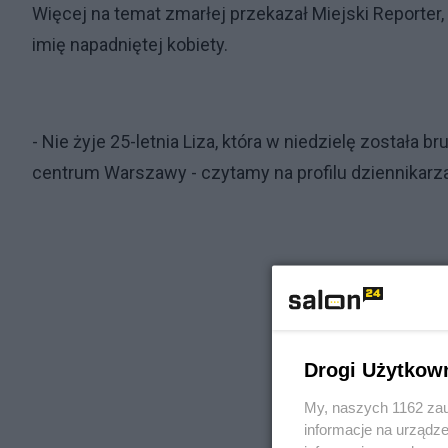
Więcej na temat zmarłej przekazał Miejski Reporter
imię napadniętej kobiety.
- Nie żyje 25-letnia Liza, która w niedzielę została b
centrum Warszawy - czytamy na profilu dziennikarza
Drogi Użytkow
My, naszych 1162 zau
informacje na urządze