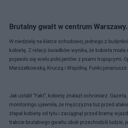
Brutalny gwałt w centrum Warszawy.
W niedzielę na klatce schodowej jednego z budynkó
kobietę. Z relacji świadków wynika, że kobieta miał
pojawiło się wielu policjantów z psami tropiącymi. 
Marszałkowską, Kruczą i Wspólną. Funkcjonariusz
Jak ustalił "Fakt", kobietę znalazł ochroniarz. Gazeta
monitoringu ujawniła, że mężczyzna tuż przed ataki
złapał kobietę od tyłu i zaciągnął przed bramę wjazdo
trakcie brutalnego gwałtu obok przechodzili ludzie, j