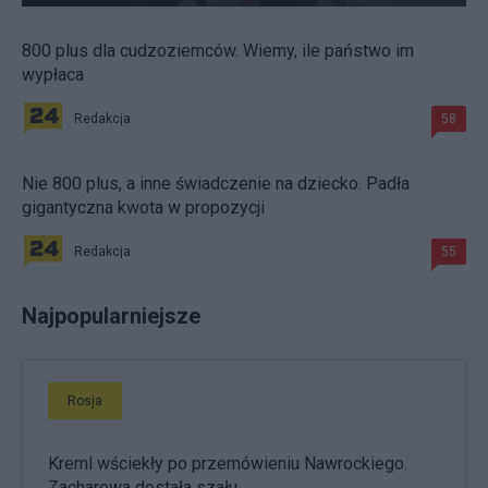
800 plus dla cudzoziemców. Wiemy, ile państwo im
wypłaca
Redakcja
58
Nie 800 plus, a inne świadczenie na dziecko. Padła
gigantyczna kwota w propozycji
Redakcja
55
Najpopularniejsze
Rosja
Kreml wściekły po przemówieniu Nawrockiego.
Zacharowa dostała szału