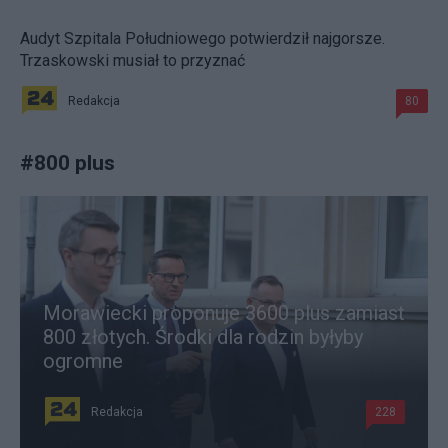
Audyt Szpitala Południowego potwierdził najgorsze.
Trzaskowski musiał to przyznać
Redakcja
80
#
800 plus
Morawiecki proponuje 3600 plus zamiast
800 złotych. Środki dla rodzin byłyby
ogromne
Redakcja
228