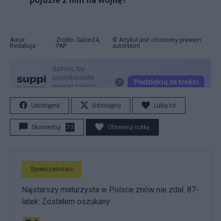
Autor:
Źródło: Salon24,
© Artykuł jest chroniony prawem
Redakcja
PAP
autorskim
Udostępnij
Udostępnij
Lubię to!
Skomentuj
73
Obserwuj notkę
Społeczeństwo
Najstarszy maturzysta w Polsce znów nie zdał. 87-
latek: Zostałem oszukany