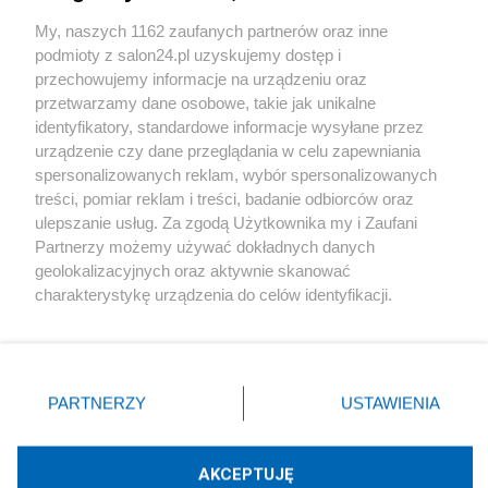
Sport
My, naszych 1162 zaufanych partnerów oraz inne
podmioty z salon24.pl uzyskujemy dostęp i
Społeczeństwo
przechowujemy informacje na urządzeniu oraz
przetwarzamy dane osobowe, takie jak unikalne
Kultura
identyfikatory, standardowe informacje wysyłane przez
urządzenie czy dane przeglądania w celu zapewniania
spersonalizowanych reklam, wybór spersonalizowanych
treści, pomiar reklam i treści, badanie odbiorców oraz
ulepszanie usług. Za zgodą Użytkownika my i Zaufani
X
Facebook
Instagram
Youtube
Partnerzy możemy używać dokładnych danych
geolokalizacyjnych oraz aktywnie skanować
charakterystykę urządzenia do celów identyfikacji.
Web Content Media sp. z o. o. © 2022
Ponieważ cenimy Twoją prywatność, prosimy o zgodę na
korzystanie z tych technologii poprzez kliknięcie
„Akceptuję”. Zgoda jest dobrowolna i zawsze możesz ją
Pomoc
O nas
Praca
Reklama
Kontakt
zmienić/wycofać klikając przycisk ustawień prywatności
PARTNERZY
USTAWIENIA
znajdujący się w lewym dolnym rogu strony
. Niektóre
rodzaje przetwarzania danych nie wymagają zgody
użytkownika, ale masz prawo sprzeciwić się takiemu
AKCEPTUJĘ