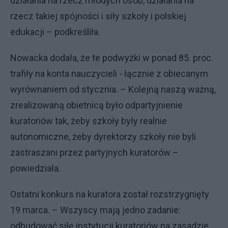
działania na rzecz młodych osób, działania na
rzecz takiej spójności i siły szkoły i polskiej
edukacji – podkreśliła.
Nowacka dodała, że te podwyżki w ponad 85. proc.
trafiły na konta nauczycieli - łącznie z obiecanym
wyrównaniem od stycznia. – Kolejną naszą ważną,
zrealizowaną obietnicą było odpartyjnienie
kuratoriów tak, żeby szkoły były realnie
autonomiczne, żeby dyrektorzy szkoły nie byli
zastraszani przez partyjnych kuratorów –
powiedziała.
Ostatni konkurs na kuratora został rozstrzygnięty
19 marca. – Wszyscy mają jedno zadanie:
odbudować siłę instytucji kuratoriów na zasadzie