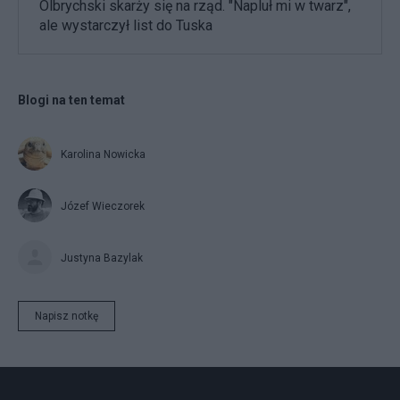
Olbrychski skarży się na rząd. "Napluł mi w twarz",
ale wystarczył list do Tuska
Blogi na ten temat
Karolina Nowicka
Józef Wieczorek
Justyna Bazylak
Napisz notkę