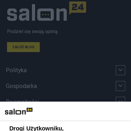
Podziel się swoją opinią
ZAŁÓŻ BLOG
Polityka
Gospodarka
Rozmaitości
Technologie
Drogi Użytkowniku,