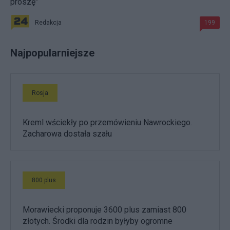
proszę"
Redakcja
199
Najpopularniejsze
Rosja
Kreml wściekły po przemówieniu Nawrockiego.
Zacharowa dostała szału
800 plus
Morawiecki proponuje 3600 plus zamiast 800
złotych. Środki dla rodzin byłyby ogromne