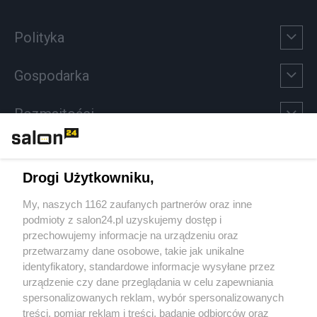
Polityka
Gospodarka
Rozmaitości
Technologie
Drogi Użytkowniku,
Sport
My, naszych 1162 zaufanych partnerów oraz inne
podmioty z salon24.pl uzyskujemy dostęp i
Społeczeństwo
przechowujemy informacje na urządzeniu oraz
przetwarzamy dane osobowe, takie jak unikalne
Kultura
identyfikatory, standardowe informacje wysyłane przez
urządzenie czy dane przeglądania w celu zapewniania
spersonalizowanych reklam, wybór spersonalizowanych
treści, pomiar reklam i treści, badanie odbiorców oraz