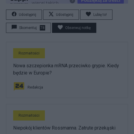
Udostępnij
Udostępnij
Lubię to!
Skomentuj
78
Obserwuj notkę
Rozmaitości
Nowa szczepionka mRNA przeciwko grypie. Kiedy
będzie w Europie?
Redakcja
Rozmaitości
Niepokój klientów Rossmanna. Zatrute przekąski