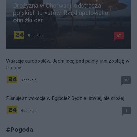
Drożyzna w Chorwacji odstrasza
polskich turystów. Rząd apelował o
obniżki cen
Redakcja
67
Wakacje europosłów. Jedni lecą pod palmy, inni zostają w
Polsce
Redakcja
35
Planujesz wakacje w Egipcie? Będzie łatwiej, ale drożej
Redakcja
1
#
Pogoda