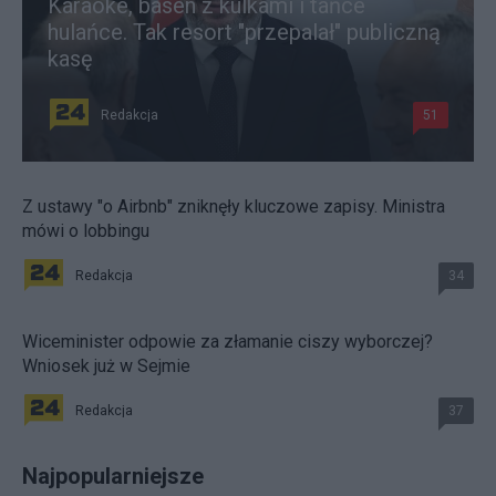
Karaoke, basen z kulkami i tańce
hulańce. Tak resort "przepalał" publiczną
kasę
Redakcja
51
Z ustawy "o Airbnb" zniknęły kluczowe zapisy. Ministra
mówi o lobbingu
Redakcja
34
Wiceminister odpowie za złamanie ciszy wyborczej?
Wniosek już w Sejmie
Redakcja
37
Najpopularniejsze