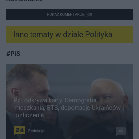
POKAŻ KOMENTARZE (40)
Inne tematy w dziale
Polityka
#
PiS
PiS odkrywa karty. Demografia,
mieszkania, ETS, deportacje Ukraińców i
rozliczenia
Redakcja
46