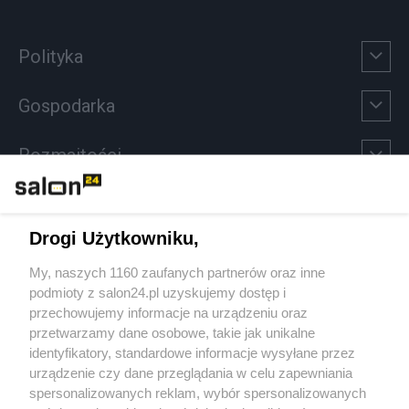
Polityka
Gospodarka
Rozmaitości
Technologie
Drogi Użytkowniku,
Sport
My, naszych 1160 zaufanych partnerów oraz inne
podmioty z salon24.pl uzyskujemy dostęp i
Społeczeństwo
przechowujemy informacje na urządzeniu oraz
przetwarzamy dane osobowe, takie jak unikalne
Kultura
identyfikatory, standardowe informacje wysyłane przez
urządzenie czy dane przeglądania w celu zapewniania
spersonalizowanych reklam, wybór spersonalizowanych