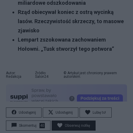
miliardowe odszkodowania
Rząd obiecywał koniec z ostrą wycinką
lasów. Rzeczywistość skrzeczy, to masowe
zjawisko
Lempart zszokowana zachowaniem
Hołowni. „Tusk stworzył tego potwora”
Autor:
Źródło:
© Artykuł jest chroniony prawem
Redakcja
Salon24
autorskim.
Udostępnij
Udostępnij
Lubię to!
Skomentuj
40
Obserwuj notkę