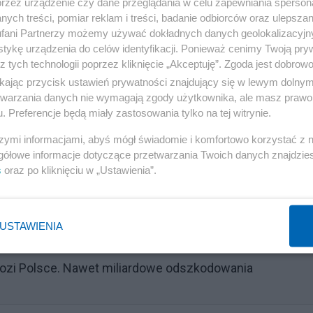
ych przyrodniczo i społecznie, na których w ostatnich
przez urządzenie czy dane przeglądania w celu zapewniania sperson
ych treści, pomiar reklam i treści, badanie odbiorców oraz ulepszan
odarka leśna.
fani Partnerzy możemy używać dokładnych danych geolokalizacyjn
tykę urządzenia do celów identyfikacji. Ponieważ cenimy Twoją pry
niej dwóch lokalizacjach w Bieszczadach, w których
z tych technologii poprzez kliknięcie „Akceptuję”. Zgoda jest dobro
Państwowym wstrzymanie prac, nadal trwają wycinki.
ikając przycisk ustawień prywatności znajdujący się w lewym dolny
etwarzania danych nie wymagają zgody użytkownika, ale masz prawo 
rów.
. Preferencje będą miały zastosowania tylko na tej witrynie.
zdrowiskowych w okolicy Iwonicza-Zdroju informowała
szymi informacjami, abyś mógł świadomie i komfortowo korzystać z
gółowe informacje dotyczące przetwarzania Twoich danych znajdzi
s
oraz po kliknięciu w „Ustawienia”.
Reklama
USTAWIENIA
ozi Polsce. Nawet miliardowe odszkodowania