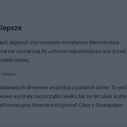
jlepsze
lasach objętych styczniowym moratorium Ministerstwa
ia nie wystarczą, by uchronić najcenniejsze lasy przed
darki leśnej.
Reklama
ładowanych drewnem wyjeżdża z polskich lasów. To jest
wowe wycinały na początku wieku, tak że ten skok liczby
 informacyjnej Newseria Krzysztof Cibor z Greenpeace