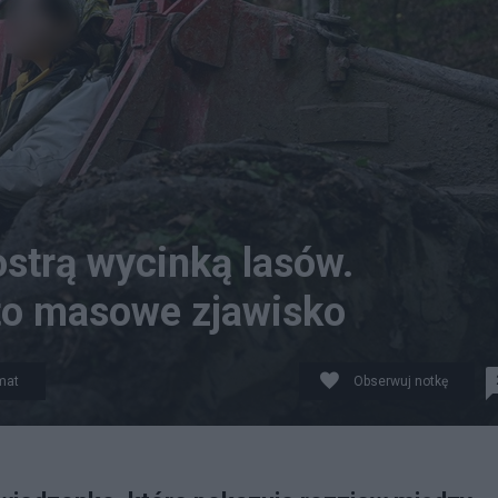
ostrą wycinką lasów.
to masowe zjawisko
mat
Obserwuj notkę
 Fot. PAP/Darek Delmanowicz