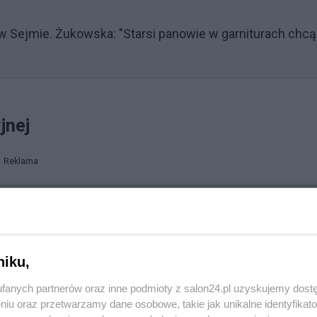
 w Sejmie. Żukowska: "Starsi panowie w garniturach chcą
jnej
Reklama
najcenniejszych przyrodniczo i społecznie obszarów
2024 roku Ministerstwo Klimatu i Środowiska wydało
iwania drewna w lasach Skarbu Państwa pozostających 
niku,
fanych partnerów oraz inne podmioty z salon24.pl uzyskujemy dost
rów Lasów Państwowych, co MKiŚ tłumaczyło koniecznośc
niu oraz przetwarzamy dane osobowe, takie jak unikalne identyfikat