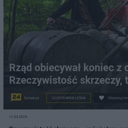
Rząd obiecywał koniec z 
Rzeczywistość skrzeczy, 
Redakcja
GOSPODARKA LEŚNA
Obserwuj te
Protest zielonych aktywistów jeszcze za rządów PiS.
11.04.2024