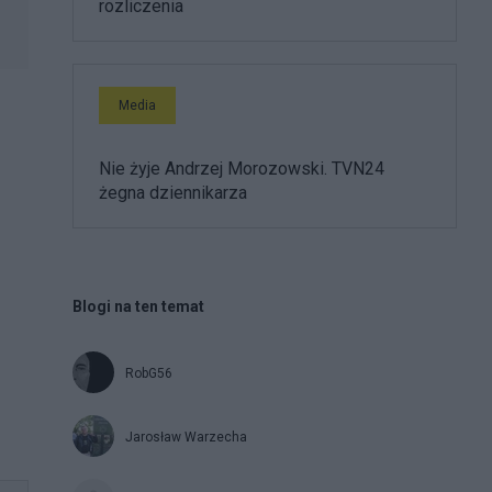
rozliczenia
Media
Nie żyje Andrzej Morozowski. TVN24
żegna dziennikarza
Blogi na ten temat
RobG56
Jarosław Warzecha