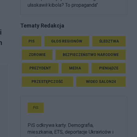
ułaskawił kibola? To propaganda"
h
Tematy Redakcja
i
h
PIS
GŁOS REGIONÓW
ŚLEDZTWA
ZDROWIE
BEZPIECZEŃSTWO NARODOWE
PREZYDENT
MEDIA
PIENIĄDZE
PRZESTĘPCZOŚĆ
WIDEO SALON24
PiS
PiS odkrywa karty. Demografia,
mieszkania, ETS, deportacje Ukraińców i