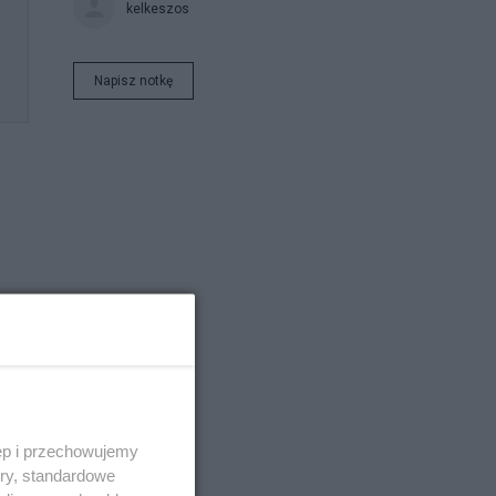
kelkeszos
Napisz notkę
w
ęp i przechowujemy
ią
ory, standardowe