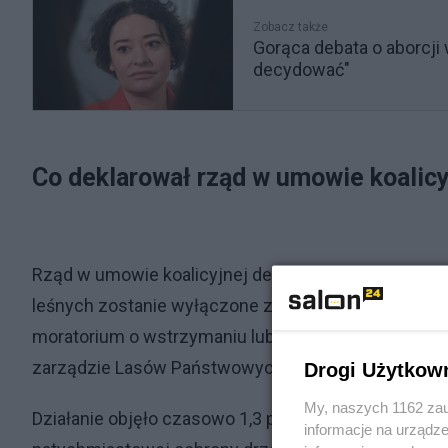
Zobacz także
Gorąca debata o aborcji
decydować"
Co deklarował rząd w umowie koalicy
Rząd w umowie koalicyjnej deklarował, że 20 proc. 
leśnych zostanie wyłączone z wycinek. W styczniu 
moratorium o wstrzymaniu lub ograniczeniu pozysk
zarządzie Lasów Państwowych.
Drogi Użytkow
My, naszych 1162 zau
Działanie objęło czasowo 1,3 proc. całości obsza
informacje na urządze