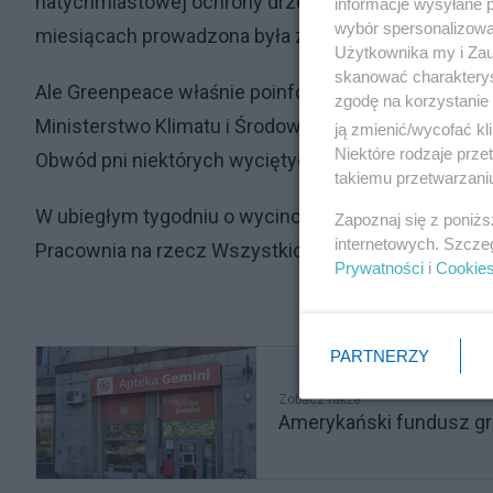
natychmiastowej ochrony drzewostanów najcenniejsz
informacje wysyłane 
wybór spersonalizowan
miesiącach prowadzona była zintensyfikowana gosp
Użytkownika my i Zau
skanować charakterys
Ale Greenpeace właśnie poinformował, że w co najm
zgodę na korzystanie 
Ministerstwo Klimatu i Środowiska nakazało Lasom 
ją zmienić/wycofać kl
Niektóre rodzaje prz
Obwód pni niektórych wyciętych drzew sięgał 3 met
takiemu przetwarzaniu
W ubiegłym tygodniu o wycince na terenie lasów u
Zapoznaj się z poniż
internetowych. Szcze
Pracownia na rzecz Wszystkich Istot.
Prywatności
i
Cookie
PARTNERZY
Zobacz także
Amerykański fundusz gr