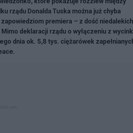
wiedzonko, które pokazuje rozziew między
dku rządu Donalda Tuska można już chyba
 zapowiedziom premiera – z dość niedalekic
 Mimo deklaracji rządu o wyłączeniu z wycink
ego dnia ok. 5,8 tys. ciężarówek zapełnianyc
eace.