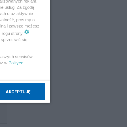
alizowanych reklam,
ie usług. Za zgodą
ych oraz aktywnie
watność, prosimy o
wolna i zawsze możesz
m rogu strony
.
sprzeciwić się
 naszych serwisów
esz w
Polityce
AKCEPTUJĘ