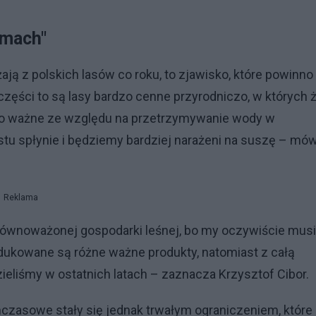
omach"
żają z polskich lasów co roku, to zjawisko, które powinno
części to są lasy bardzo cenne przyrodniczo, w których 
rdzo ważne ze względu na przetrzymywanie wody w
ostu spłynie i będziemy bardziej narażeni na suszę – mów
Reklama
zrównoważonej gospodarki leśnej, bo my oczywiście mus
dukowane są różne ważne produkty, natomiast z całą
zieliśmy w ostatnich latach – zaznacza Krzysztof Cibor.
mczasowe stały się jednak trwałym ograniczeniem, które