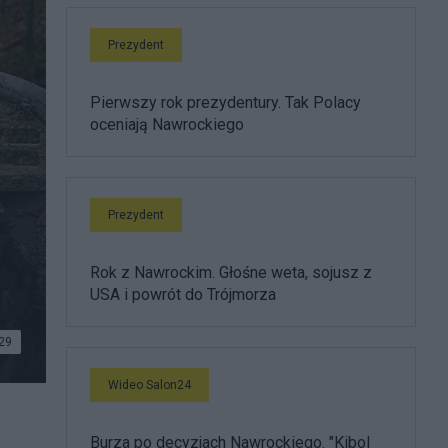
Prezydent
Pierwszy rok prezydentury. Tak Polacy
oceniają Nawrockiego
Prezydent
Rok z Nawrockim. Głośne weta, sojusz z
USA i powrót do Trójmorza
29
Wideo Salon24
Burza po decyzjach Nawrockiego. "Kibol