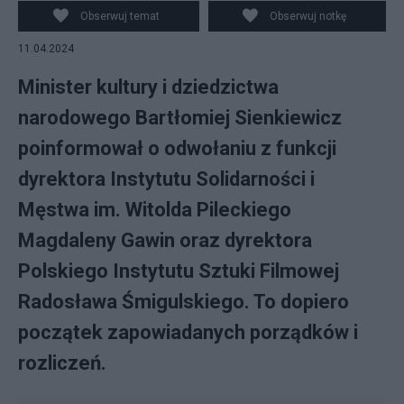
Sienkiewicz. Fot. PAP/Rafał Guz
Obserwuj temat
Obserwuj notkę
11.04.2024
Minister kultury i dziedzictwa
narodowego Bartłomiej Sienkiewicz
poinformował o odwołaniu z funkcji
dyrektora Instytutu Solidarności i
Męstwa im. Witolda Pileckiego
Magdaleny Gawin oraz dyrektora
Polskiego Instytutu Sztuki Filmowej
Radosława Śmigulskiego. To dopiero
początek zapowiadanych porządków i
rozliczeń.