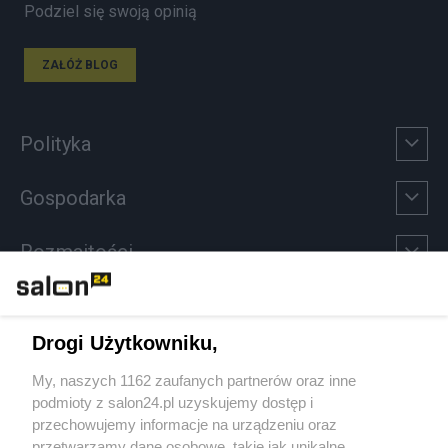
Podziel się swoją opinią
ZAŁÓŻ BLOG
Polityka
Gospodarka
Rozmaitości
Technologie
Drogi Użytkowniku,
Sport
My, naszych 1162 zaufanych partnerów oraz inne
podmioty z salon24.pl uzyskujemy dostęp i
Społeczeństwo
przechowujemy informacje na urządzeniu oraz
przetwarzamy dane osobowe, takie jak unikalne