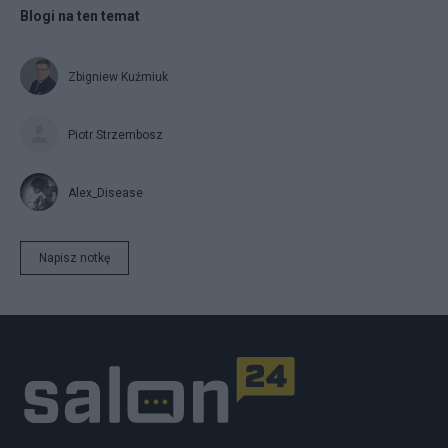
Blogi na ten temat
Zbigniew Kuźmiuk
Piotr Strzembosz
Alex_Disease
Napisz notkę