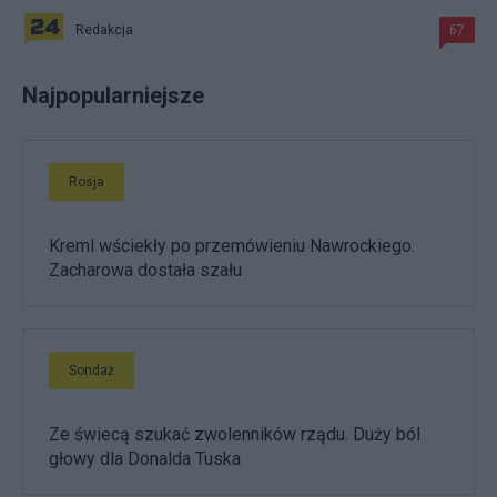
Redakcja
67
Najpopularniejsze
Rosja
Kreml wściekły po przemówieniu Nawrockiego.
Zacharowa dostała szału
Sondaż
Ze świecą szukać zwolenników rządu. Duży ból
głowy dla Donalda Tuska