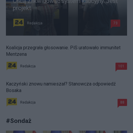
Chcą zlikwidować system kaucyjny. Jest
projekt
Redakcja
73
Koalicja przegrała głosowanie. PiS uratowało immunitet
Mentzena
Redakcja
101
Kaczyński znowu namieszał? Stanowcza odpowiedź
Bosaka
Redakcja
88
#
Sondaż