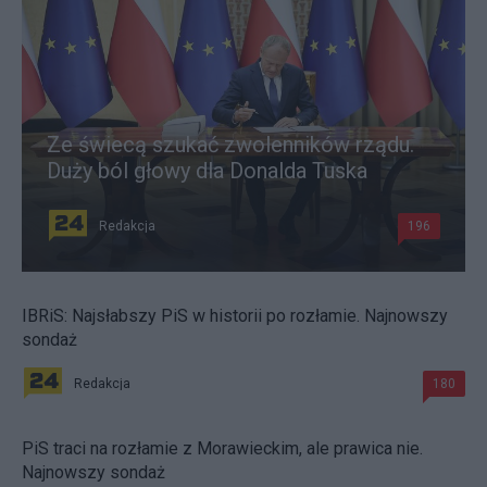
Ze świecą szukać zwolenników rządu.
Duży ból głowy dla Donalda Tuska
Redakcja
196
IBRiS: Najsłabszy PiS w historii po rozłamie. Najnowszy
sondaż
Redakcja
180
PiS traci na rozłamie z Morawieckim, ale prawica nie.
Najnowszy sondaż