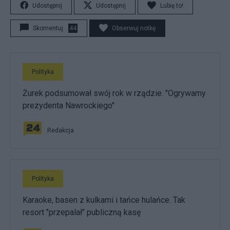
Udostępnij
Udostępnij
Lubię to!
Skomentuj
44
Obserwuj notkę
Polityka
Żurek podsumował swój rok w rządzie. "Ogrywamy
prezydenta Nawrockiego"
Redakcja
Polityka
Karaoke, basen z kulkami i tańce hulańce. Tak
resort "przepalał" publiczną kasę