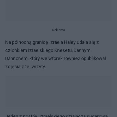
Reklama
Na północną granicę Izraela Haley udała się z
członkiem izraelskiego Knesetu, Dannym
Dannonem, który we wtorek również opublikował
zdjęcia z tej wizyty.
Jeden z postów izraelskiego działacza sugerował,