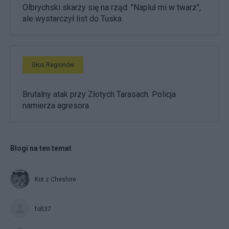
Olbrychski skarży się na rząd. "Napluł mi w twarz",
ale wystarczył list do Tuska
Głos Regionów
Brutalny atak przy Złotych Tarasach. Policja
namierza agresora
Blogi na ten temat
Kot z Cheshire
folt37