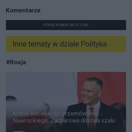
Komentarze
POKAŻ KOMENTARZE (108)
Inne tematy w dziale
Polityka
#
Rosja
Kreml wściekły po przemówieniu
Nawrockiego. Zacharowa dostała szału