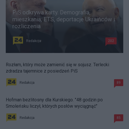
PiS odkrywa karty. Demografia,
mieszkania, ETS, deportacje Ukraińców i
rozliczenia
Redakcja
202
Rozłam, który może zamienić się w sojusz. Terlecki
zdradza tajemnice z posiedzeń PiS
Redakcja
89
Hofman bezlitosny dla Kurskiego. "48 godzin po
Smoleńsku liczył, których posłów wyciągnąć"
Redakcja
85