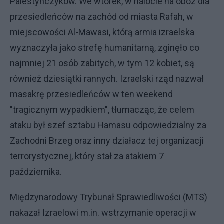
Palestyńczyków. We wtorek, w nalocie na obóz dla
przesiedleńców na zachód od miasta Rafah, w
miejscowości Al-Mawasi, którą armia izraelska
wyznaczyła jako strefę humanitarną, zginęło co
najmniej 21 osób zabitych, w tym 12 kobiet, są
również dziesiątki rannych. Izraelski rząd nazwał
masakrę przesiedleńców w ten weekend
"tragicznym wypadkiem", tłumacząc, że celem
ataku był szef sztabu Hamasu odpowiedzialny za
Zachodni Brzeg oraz inny działacz tej organizacji
terrorystycznej, który stał za atakiem 7
października.
Międzynarodowy Trybunał Sprawiedliwości (MTS)
nakazał Izraelowi m.in. wstrzymanie operacji w