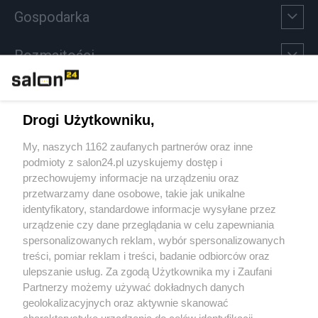
Gospodarka
Rozmaitości
Technologie
Drogi Użytkowniku,
Sport
My, naszych 1162 zaufanych partnerów oraz inne
podmioty z salon24.pl uzyskujemy dostęp i
Społeczeństwo
przechowujemy informacje na urządzeniu oraz
przetwarzamy dane osobowe, takie jak unikalne
Kultura
identyfikatory, standardowe informacje wysyłane przez
urządzenie czy dane przeglądania w celu zapewniania
spersonalizowanych reklam, wybór spersonalizowanych
treści, pomiar reklam i treści, badanie odbiorców oraz
ulepszanie usług. Za zgodą Użytkownika my i Zaufani
X
Facebook
Instagram
Youtube
Partnerzy możemy używać dokładnych danych
geolokalizacyjnych oraz aktywnie skanować
charakterystykę urządzenia do celów identyfikacji.