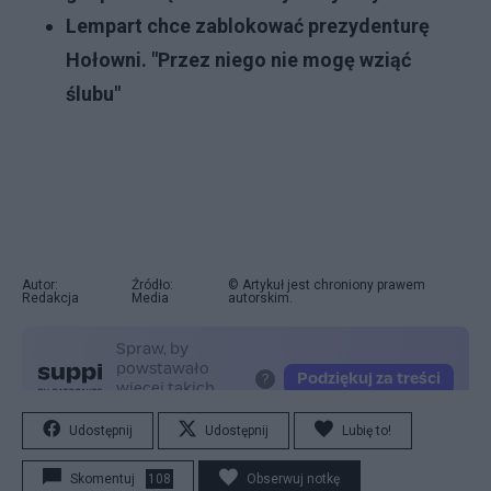
Lempart chce zablokować prezydenturę
Hołowni. "Przez niego nie mogę wziąć
ślubu"
Autor:
Źródło:
© Artykuł jest chroniony prawem
Redakcja
Media
autorskim.
Udostępnij
Udostępnij
Lubię to!
Skomentuj
108
Obserwuj notkę