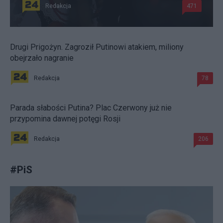
Redakcja
471
Drugi Prigożyn. Zagroził Putinowi atakiem, miliony
obejrzało nagranie
Redakcja
78
Parada słabości Putina? Plac Czerwony już nie
przypomina dawnej potęgi Rosji
Redakcja
206
#
PiS