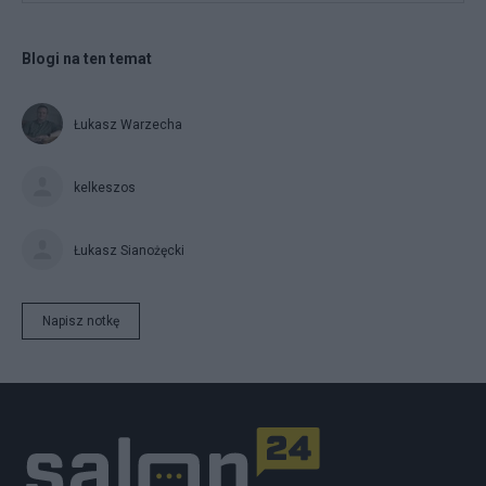
Blogi na ten temat
Łukasz Warzecha
kelkeszos
Łukasz Sianożęcki
Napisz notkę