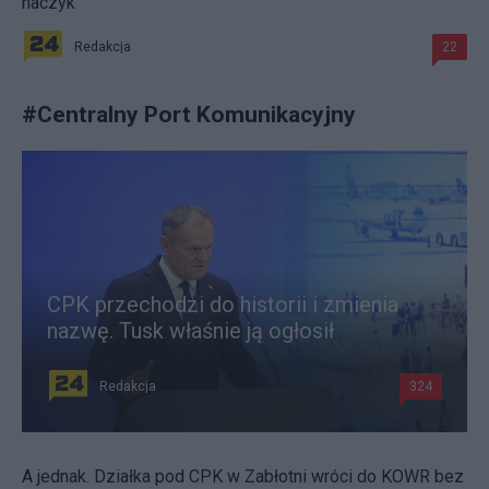
haczyk
Redakcja
22
#
Centralny Port Komunikacyjny
CPK przechodzi do historii i zmienia
nazwę. Tusk właśnie ją ogłosił
Redakcja
324
A jednak. Działka pod CPK w Zabłotni wróci do KOWR bez