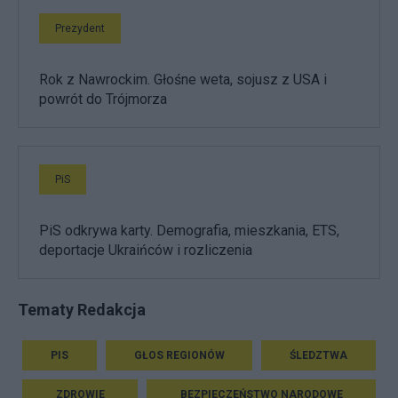
Prezydent
Rok z Nawrockim. Głośne weta, sojusz z USA i
powrót do Trójmorza
PiS
PiS odkrywa karty. Demografia, mieszkania, ETS,
deportacje Ukraińców i rozliczenia
Tematy Redakcja
PIS
GŁOS REGIONÓW
ŚLEDZTWA
ZDROWIE
BEZPIECZEŃSTWO NARODOWE