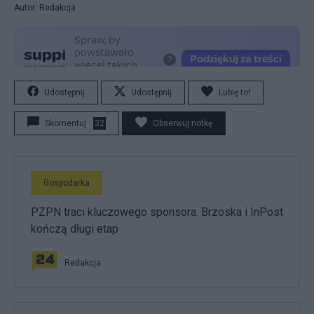
Autor: Redakcja
Udostępnij
Udostępnij
Lubię to!
Skomentuj
32
Obserwuj notkę
Gospodarka
PZPN traci kluczowego sponsora. Brzoska i InPost
kończą długi etap
Redakcja