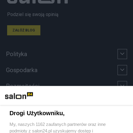
Podziel się swoją opinią
ZAŁÓŻ BLOG
Polityka
Gospodarka
Rozmaitości
Technologie
Drogi Użytkowniku,
Sport
My, naszych 1162 zaufanych partnerów oraz inne
podmioty z salon24.pl uzyskujemy dostęp i