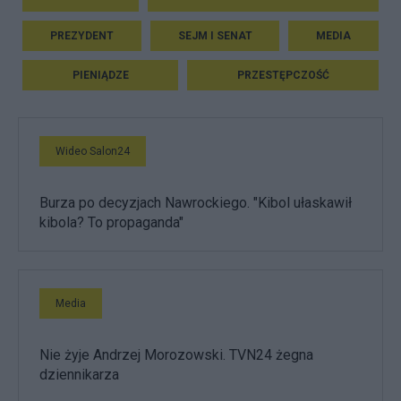
PREZYDENT
SEJM I SENAT
MEDIA
PIENIĄDZE
PRZESTĘPCZOŚĆ
Wideo Salon24
Burza po decyzjach Nawrockiego. "Kibol ułaskawił
kibola? To propaganda"
Media
Nie żyje Andrzej Morozowski. TVN24 żegna
dziennikarza