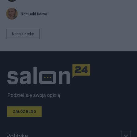
Romuald Kałwa
Napisz notkę
Podziel się swoją opinią
ZAŁÓŻ BLOG
Polityka