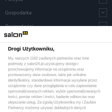
Gospodarka
Rozmaitości
Technologie
Drogi Użytkowniku,
Sport
My, naszych 1162 zaufanych partnerów oraz inne
podmioty z salon24.pl uzyskujemy dostęp i
Społeczeństwo
przechowujemy informacje na urządzeniu oraz
przetwarzamy dane osobowe, takie jak unikalne
Kultura
identyfikatory, standardowe informacje wysyłane przez
urządzenie czy dane przeglądania w celu zapewniania
spersonalizowanych reklam, wybór spersonalizowanych
treści, pomiar reklam i treści, badanie odbiorców oraz
ulepszanie usług. Za zgodą Użytkownika my i Zaufani
X
Facebook
Instagram
Youtube
Partnerzy możemy używać dokładnych danych