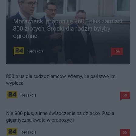
Morawiecki proponuje 3600 plus zamiast
800 złotych. Środki dla rodzin byłyby
ogromne
Redakcja
156
800 plus dla cudzoziemców. Wiemy, ile państwo im
wypłaca
Redakcja
58
Nie 800 plus, a inne świadczenie na dziecko. Padła
gigantyczna kwota w propozycji
Redakcja
55