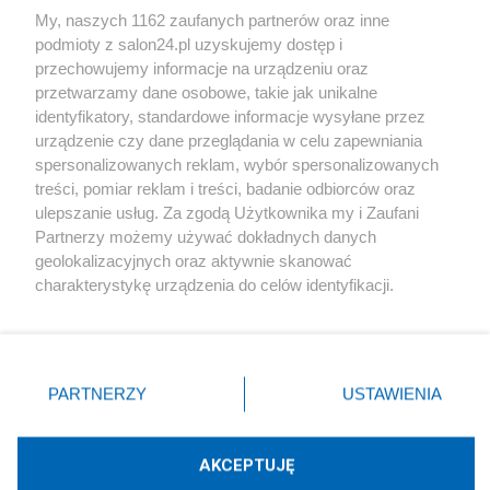
My, naszych 1162 zaufanych partnerów oraz inne
podmioty z salon24.pl uzyskujemy dostęp i
Społeczeństwo
przechowujemy informacje na urządzeniu oraz
przetwarzamy dane osobowe, takie jak unikalne
Kultura
identyfikatory, standardowe informacje wysyłane przez
urządzenie czy dane przeglądania w celu zapewniania
spersonalizowanych reklam, wybór spersonalizowanych
treści, pomiar reklam i treści, badanie odbiorców oraz
ulepszanie usług. Za zgodą Użytkownika my i Zaufani
X
Facebook
Instagram
Youtube
Partnerzy możemy używać dokładnych danych
geolokalizacyjnych oraz aktywnie skanować
charakterystykę urządzenia do celów identyfikacji.
Web Content Media sp. z o. o. © 2022
Ponieważ cenimy Twoją prywatność, prosimy o zgodę na
korzystanie z tych technologii poprzez kliknięcie
„Akceptuję”. Zgoda jest dobrowolna i zawsze możesz ją
Pomoc
O nas
Praca
Reklama
Kontakt
zmienić/wycofać klikając przycisk ustawień prywatności
PARTNERZY
USTAWIENIA
znajdujący się w lewym dolnym rogu strony
. Niektóre
rodzaje przetwarzania danych nie wymagają zgody
użytkownika, ale masz prawo sprzeciwić się takiemu
AKCEPTUJĘ
przetwarzaniu. Preferencje będą miały zastosowania tylko