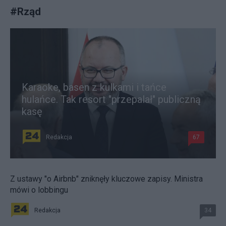
#
Rząd
Karaoke, basen z kulkami i tańce
hulańce. Tak resort "przepalał" publiczną
kasę
Redakcja
67
Z ustawy "o Airbnb" zniknęły kluczowe zapisy. Ministra
mówi o lobbingu
Redakcja
34