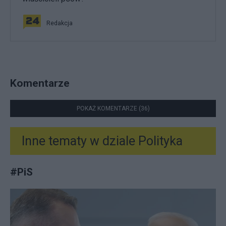
Redakcja
Komentarze
POKAŻ KOMENTARZE (36)
Inne tematy w dziale
Polityka
#
PiS