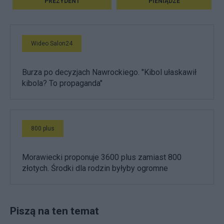
PREZYDENT
PIENIĄDZE
Wideo Salon24
Burza po decyzjach Nawrockiego. "Kibol ułaskawił
kibola? To propaganda"
800 plus
Morawiecki proponuje 3600 plus zamiast 800
złotych. Środki dla rodzin byłyby ogromne
Piszą na ten temat