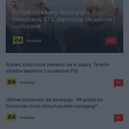
PiS odkrywa karty. Demografia,
mieszkania, ETS, deportacje Ukraińców i
rozliczenia
Redakcja
197
Rozłam, który może zamienić się w sojusz. Terlecki
zdradza tajemnice z posiedzeń PiS
Redakcja
89
Hofman bezlitosny dla Kurskiego. "48 godzin po
Smoleńsku liczył, których posłów wyciągnąć"
Redakcja
85