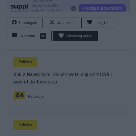
Udostępnij
Udostępnij
Lubię to!
Skomentuj
36
Obserwuj notkę
Polityka
Rok z Nawrockim. Głośne weta, sojusz z USA i
powrót do Trójmorza
Redakcja
Polityka