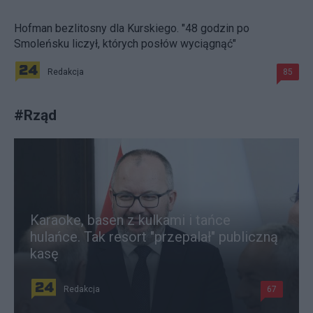
Hofman bezlitosny dla Kurskiego. "48 godzin po
Smoleńsku liczył, których posłów wyciągnąć"
Redakcja
85
#
Rząd
Karaoke, basen z kulkami i tańce
hulańce. Tak resort "przepalał" publiczną
kasę
Redakcja
67