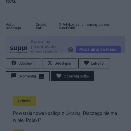
Red.
Autor:
Źródło:
© Artykuł jest chroniony prawem
Redakcja
PAP
autorskim.
Udostępnij
Udostępnij
Lubię to!
Skomentuj
58
Obserwuj notkę
Polityka
Powstała nowa koalicja z Ukrainą. Dlaczego nie ma
w niej Polski?