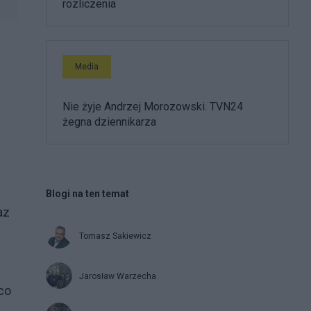
rozliczenia
Media
Nie żyje Andrzej Morozowski. TVN24
żegna dziennikarza
Blogi na ten temat
az
Tomasz Sakiewicz
Jarosław Warzecha
co