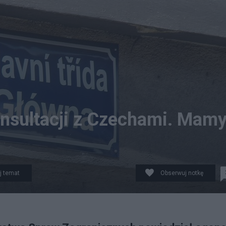
onsultacji z Czechami. Mam
j temat
Obserwuj notkę