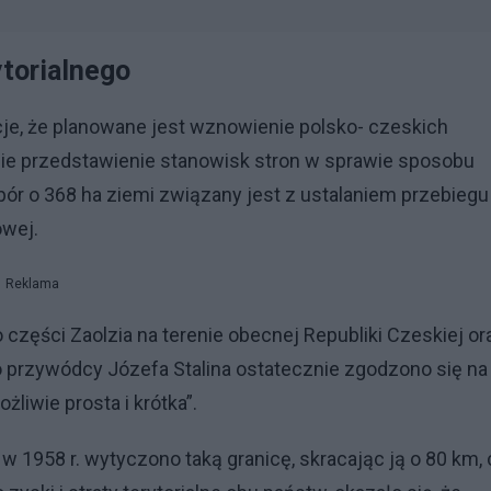
ytorialnego
cje, że planowane jest wznowienie polsko- czeskich
zie przedstawienie stanowisk stron w sprawie sposobu
pór o 368 ha ziemi związany jest z ustalaniem przebiegu
owej.
Reklama
części Zaolzia na terenie obecnej Republiki Czeskiej or
 przywódcy Józefa Stalina ostatecznie zgodzono się na
żliwie prosta i krótka”.
w 1958 r. wytyczono taką granicę, skracając ją o 80 km, 