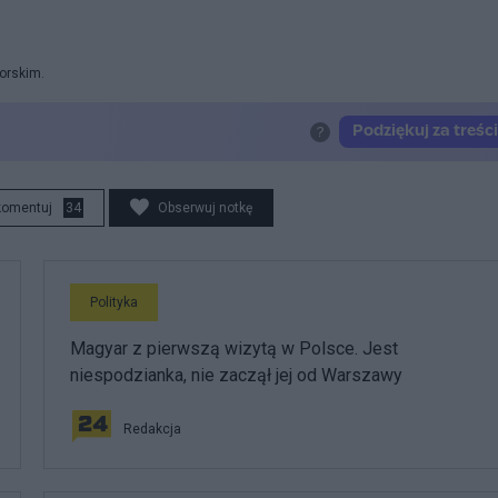
orskim.
komentuj
34
Obserwuj notkę
Polityka
Magyar z pierwszą wizytą w Polsce. Jest
niespodzianka, nie zaczął jej od Warszawy
Redakcja