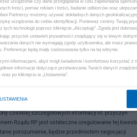
przez urządzenie czy dane przeglądania w celu zapewniania sperson
Reklama
ych treści, pomiar reklam i treści, badanie odbiorców oraz ulepszan
fani Partnerzy możemy używać dokładnych danych geolokalizacyjn
m Czesi rozmawiali w 2022 r. z przedstawicielami rządu
tykę urządzenia do celów identyfikacji. Ponieważ cenimy Twoją pry
z tych technologii poprzez kliknięcie „Akceptuję”. Zgoda jest dobro
ił, także bez konkretów, podczas wspólnego posiedzeni
ikając przycisk ustawień prywatności znajdujący się w lewym dolny
ą 2023 r.
etwarzania danych nie wymagają zgody użytkownika, ale masz prawo 
. Preferencje będą miały zastosowania tylko na tej witrynie.
zagranicznych prośbę o wyjaśnienie sprawy. W odpowied
szymi informacjami, abyś mógł świadomie i komfortowo korzystać z
go Czech wobec Polski, "Departament Informacji MSZ na
gółowe informacje dotyczące przetwarzania Twoich danych znajdzi
otwierdza, że – tak jak zostało to wskazane w
s
oraz po kliknięciu w „Ustawienia”.
 Podsekretarz Stanu w MSZ Pan Władysław Teofil
e polsko-czeskich konsultacji na szczeblu eksperckim. 
USTAWIENIA
dniesieniu do sposobu uregulowania czeskiego długu
rony czeskiej szczegółowych informacji nt. przyczyn
niem Rządu RP jest ostateczne uregulowanie tej kwestii
stanie porozumienie, będzie przedmiotem negocjacji