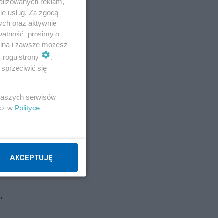
alizowanych reklam,
ie usług. Za zgodą
ych oraz aktywnie
watność, prosimy o
wolna i zawsze możesz
a
m rogu strony
.
sprzeciwić się
zi
 naszych serwisów
esz w
Polityce
Ich
AKCEPTUJĘ
,