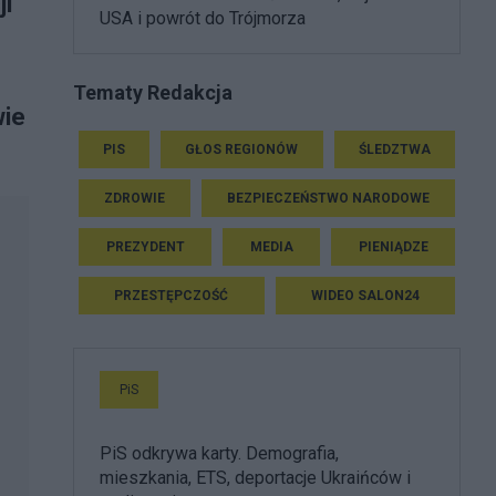
ji
USA i powrót do Trójmorza
Tematy Redakcja
wie
PIS
GŁOS REGIONÓW
ŚLEDZTWA
ZDROWIE
BEZPIECZEŃSTWO NARODOWE
PREZYDENT
MEDIA
PIENIĄDZE
PRZESTĘPCZOŚĆ
WIDEO SALON24
PiS
PiS odkrywa karty. Demografia,
mieszkania, ETS, deportacje Ukraińców i