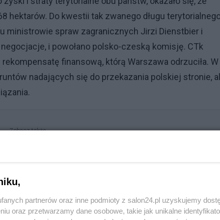
ski i straty terytorialne obu państw, okazało się, że
hektarów. Do kwestii tak zwanego długu terytorialneg
 ministrowie spraw zagranicznych Jirzi Dienstbier i
 negocjacje, i powołano polsko-czeską komisję. CTk
ce rekompensatę finansową, którą Warszawa odrzuciła. W
gruntów nadających się do przekazania polskiej stronie, a
wiązania.
Zobacz także
Polityczne trzęsienie ziemi nie tylko w Rumunii.
Niesłychany zwrot akcji w Niemczech
niku,
fanych partnerów oraz inne podmioty z salon24.pl uzyskujemy dost
niu oraz przetwarzamy dane osobowe, takie jak unikalne identyfikat