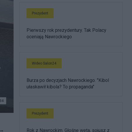
Prezydent
Pierwszy rok prezydentury. Tak Polacy
oceniają Nawrockiego
Wideo Salon24
y
Burza po decyzjach Nawrockiego. "Kibol
ułaskawił kibola? To propaganda"
34
Prezydent
Rok z Nawrockim. Głośne weta, sojusz z