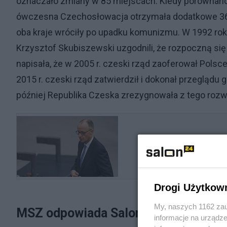
oznaczało zmiany w 85 miejscach. Kiedy porównano zy
ówczesna Czechosłowacja otrzymała dodatkowe 368 
oba kraje wróciły po upadku komunizmu. W 1992 roku
Krzysztof Skubiszewski uzgodnili, że rozpoczną się
napisała, że w 2005 r. czeski rząd zaoferował Pols
2015 r. czeski rząd zatwierdził i dokonał przeglądu 
później Republika Czeska zrezygnowała z tego roz
Drogi Użytkow
My, naszych 1162 zau
MSZ odpowiada Salonowi24
informacje na urządze