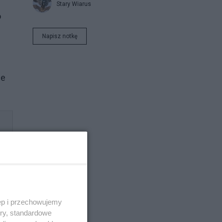
Stary Wiarus
o
Napisz notkę
le
ęp i przechowujemy
ory, standardowe