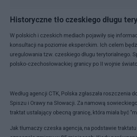
Historyczne tło czeskiego długu ter
W polskich i czeskich mediach pojawiły się informa
konsultacji na poziomie eksperckim. Ich celem będ
uregulowania tzw. czeskiego długu terytorialnego. S
polsko-czechosłowackiej granicy po II wojnie świat
Według agencji CTK, Polska zgłaszała roszczenia do 
Spiszu i Orawy na Słowacji. Za namową sowieckiego
traktat ustalający obecną granicę, która miała być "mo
Jak tłumaczy czeska agencja, na podstawie traktatu 