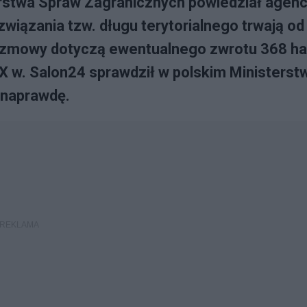
erstwa Spraw Zagranicznych powiedział agenc
wiązania tzw. długu terytorialnego trwają od
Rozmowy dotyczą ewentualnego zwrotu 368 ha
 XX w. Salon24 sprawdził w polskim Ministerst
 naprawdę.