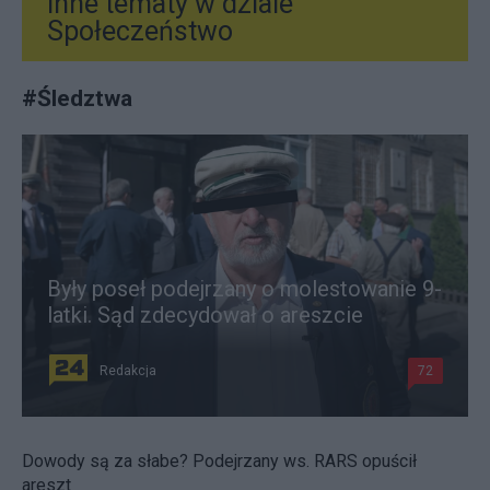
Inne tematy w dziale
Społeczeństwo
#
Śledztwa
Były poseł podejrzany o molestowanie 9-
latki. Sąd zdecydował o areszcie
Redakcja
72
Dowody są za słabe? Podejrzany ws. RARS opuścił
areszt