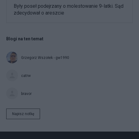
Były poseł podejrzany o molestowanie 9-latki. Sąd
zdecydował o areszcie
Blogi na ten temat
Grzegorz Wszołek - gw1990
catrw
bravor
Napisz notkę