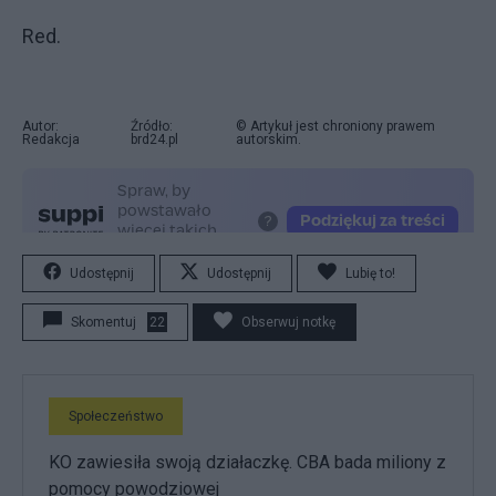
Red.
Autor:
Źródło:
© Artykuł jest chroniony prawem
Redakcja
brd24.pl
autorskim.
Udostępnij
Udostępnij
Lubię to!
Skomentuj
22
Obserwuj notkę
Społeczeństwo
KO zawiesiła swoją działaczkę. CBA bada miliony z
pomocy powodziowej