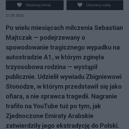
Sebastiana Majtczaka. fot. Policja
Obserwuj temat
Obserwuj notkę
21.05.2025
Po wielu miesiącach milczenia Sebastian
Majtczak — podejrzewany o
spowodowanie tragicznego wypadku na
autostradzie A1, w którym zginęła
trzyosobowa rodzina — wystąpił
publicznie. Udzielił wywiadu Zbigniewowi
Stonodze, w którym przedstawił się jako
ofiara, a nie sprawca tragedii. Nagranie
trafiło na YouTube tuż po tym, jak
Zjednoczone Emiraty Arabskie
zatwierdziły jego ekstradycję do Polski.