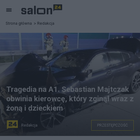
Strona główna
Redakcja
Tragedia na A1. Sebastian Majtczak
obwinia kierowcę, który zginął wraz z
żoną i dzieckiem
Redakcja
PRZESTĘPCZOŚĆ
na zdjęciu: BMW roztrzaskane po szaleńczej jeździe