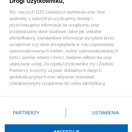
Drogi Użytkowniku,
Sport
My, naszych 1162 zaufanych partnerów oraz inne
podmioty z salon24.pl uzyskujemy dostęp i
Społeczeństwo
przechowujemy informacje na urządzeniu oraz
przetwarzamy dane osobowe, takie jak unikalne
Kultura
identyfikatory, standardowe informacje wysyłane przez
urządzenie czy dane przeglądania w celu zapewniania
spersonalizowanych reklam, wybór spersonalizowanych
treści, pomiar reklam i treści, badanie odbiorców oraz
ulepszanie usług. Za zgodą Użytkownika my i Zaufani
X
Facebook
Instagram
Youtube
Partnerzy możemy używać dokładnych danych
geolokalizacyjnych oraz aktywnie skanować
charakterystykę urządzenia do celów identyfikacji.
Web Content Media sp. z o. o. © 2022
Ponieważ cenimy Twoją prywatność, prosimy o zgodę na
korzystanie z tych technologii poprzez kliknięcie
„Akceptuję”. Zgoda jest dobrowolna i zawsze możesz ją
Pomoc
O nas
Praca
Reklama
Kontakt
zmienić/wycofać klikając przycisk ustawień prywatności
PARTNERZY
USTAWIENIA
znajdujący się w lewym dolnym rogu strony
. Niektóre
rodzaje przetwarzania danych nie wymagają zgody
użytkownika, ale masz prawo sprzeciwić się takiemu