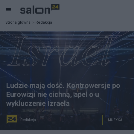
Strona główna
Redakcja
Ludzie mają dość. Kontrowersje po
Eurowizji nie cichną, apel o u
wykluczenie Izraela
Redakcja
MUZYKA
na zdjęciu: Izraelska reprezentantka Yuval Raphael