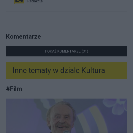
Redakcja
Komentarze
POKAŻ KOMENTARZE (31)
Inne tematy w dziale
Kultura
#
Film