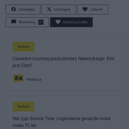
Udostępnij
Udostępnij
Lubię to!
Skomentuj
31
Obserwuj notkę
Kultura
Uświetnił rocznicę prezydentury Nawrockiego. Kim
jest Eldo?
Redakcja
Kultura
Nie żyje Bonnie Tyler. Legendarna gwiazda rocka
miała 75 lat