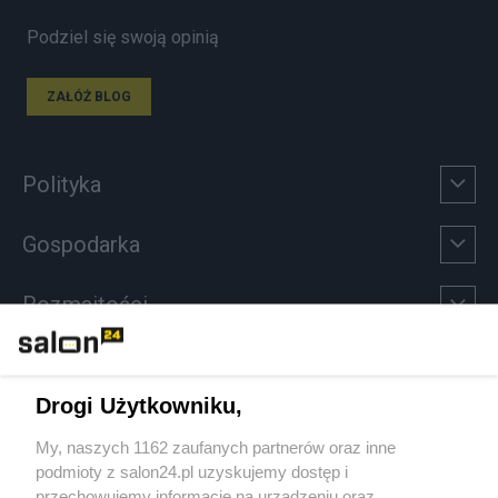
Podziel się swoją opinią
ZAŁÓŻ BLOG
Polityka
Gospodarka
Rozmaitości
Technologie
Drogi Użytkowniku,
Sport
My, naszych 1162 zaufanych partnerów oraz inne
podmioty z salon24.pl uzyskujemy dostęp i
Społeczeństwo
przechowujemy informacje na urządzeniu oraz