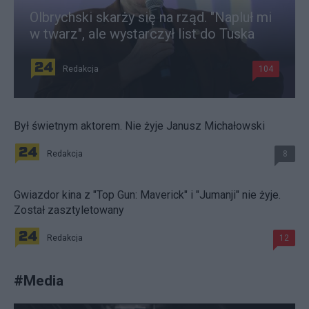
Olbrychski skarży się na rząd. "Napluł mi
w twarz", ale wystarczył list do Tuska
Redakcja
104
Był świetnym aktorem. Nie żyje Janusz Michałowski
Redakcja
8
Gwiazdor kina z "Top Gun: Maverick" i "Jumanji" nie żyje.
Został zasztyletowany
Redakcja
12
#
Media