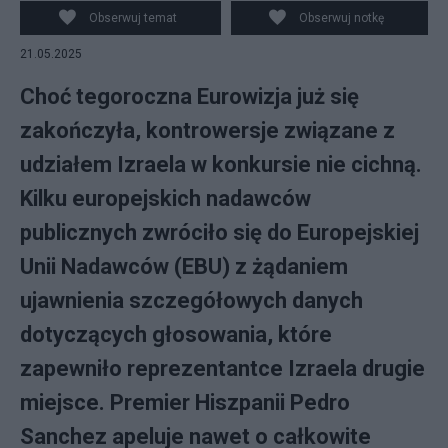
bierze udział w paradzie flag podczas finału 69.
Obserwuj temat
Obserwuj notkę
Konkursu Piosenki Eurowizji w Bazylei, Szwajcaria, 17
21.05.2025
maja 2025 roku. EPA/GEORGIOS KEFALAS
Choć tegoroczna Eurowizja już się
zakończyła, kontrowersje związane z
udziałem Izraela w konkursie nie cichną.
Kilku europejskich nadawców
publicznych zwróciło się do Europejskiej
Unii Nadawców (EBU) z żądaniem
ujawnienia szczegółowych danych
dotyczących głosowania, które
zapewniło reprezentantce Izraela drugie
miejsce. Premier Hiszpanii Pedro
Sanchez apeluje nawet o całkowite