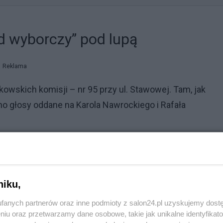
d wyborczy” pod lupą
Reklama
owskich komisji – nr 95 przy ul. Stawowej. Tam, jak
no głosy oddane na Karola Nawrockiego i Rafała
 wynikiem 550 głosów. Sławomir Mentzen zdobył 221
sja ogłosiła nagły zwrot: Nawrocki otrzymał 1132 głosy, 
ediów określiła jako „cud wyborczy”.
niku,
rdził, że członkowie komisji zgłosili pomyłkę urzędowi
fanych partnerów oraz inne podmioty z salon24.pl uzyskujemy dost
niu oraz przetwarzamy dane osobowe, takie jak unikalne identyfikat
ie wyjaśnienia.