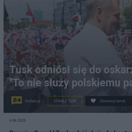
Tusk odniósł się do oska
"To nie służy polskiemu p
Redakcja
DONALD TUSK
Obserwuj temat
Na zdjęciu: premier Donald Tusk i prezydent Warszawy 
6.06.2025