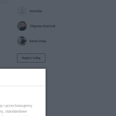
dzierzba
Zbigniew Kuźmiuk
Beem.Deep
Napisz notkę
a
ęp i przechowujemy
ory, standardowe