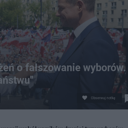
rżeń o fałszowanie wyborów.
aństwu"
Obserwuj notkę
Rafał Trzaskowski, fot. X/Donald Tusk