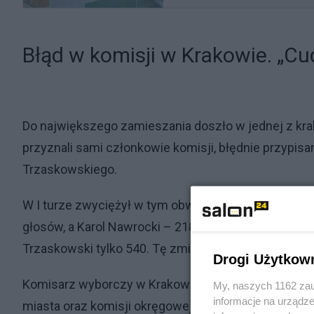
Błąd w komisji w Krakowie. „Cu
Do największego zamieszania doszło w jednej z krak
przyznali sami członkowie komisji, błędnie przypisa
Trzaskowskiego.
W I turze zwyciężył w tym obwodzie Trzaskowski z
głosów, a Karol Nawrocki – 218. W drugiej turze komi
Trzaskowski tylko 540. Tę zmianę część lokalnych m
Drogi Użytkow
Komisarz wyborczy w Krakowie Rafał Sobczuk potwie
My, naszych 1162 zau
informacje na urządze
miasta oraz komisji okręgowej, która prowadzi obecn