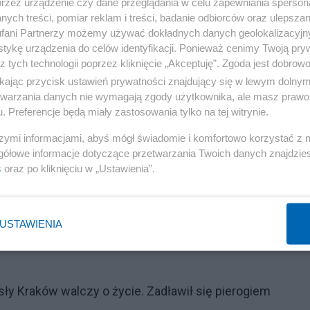
przez urządzenie czy dane przeglądania w celu zapewniania sperson
ych treści, pomiar reklam i treści, badanie odbiorców oraz ulepszan
rost głosów budzi pytania
fani Partnerzy możemy używać dokładnych danych geolokalizacyjn
tykę urządzenia do celów identyfikacji. Ponieważ cenimy Twoją pry
z tych technologii poprzez kliknięcie „Akceptuję”. Zgoda jest dobro
Reklama
ikając przycisk ustawień prywatności znajdujący się w lewym dolny
of Gawkowski stwierdził w piątek, że oczekuje rzetelneg
etwarzania danych nie wymagają zgody użytkownika, ale masz prawo 
. Preferencje będą miały zastosowania tylko na tej witrynie.
 obwodowych. Zwrócił uwagę m.in. na drastyczne różnice
szymi informacjami, abyś mógł świadomie i komfortowo korzystać z
gółowe informacje dotyczące przetwarzania Twoich danych znajdzi
s
oraz po kliknięciu w „Ustawienia”.
yło o 200 proc. przyrostu głosów na jednego kandydata 
j perspektywy wydaje się to dość nieprawdopodobne –
USTAWIENIA
sły Kraków walczy o życie. Zadławił się pierogiem