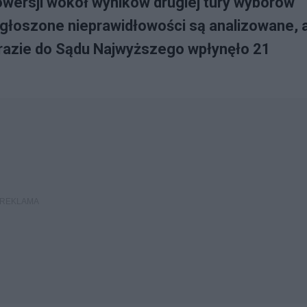
owersji wokół wyników drugiej tury wyborów
zgłoszone nieprawidłowości są analizowane, 
 razie do Sądu Najwyższego wpłynęło 21