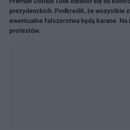
Premier Donald Tusk odniósł się do kontr
prezydenckich. Podkreślił, że wszystkie 
ewentualne fałszerstwa będą karane. Na
protestów.