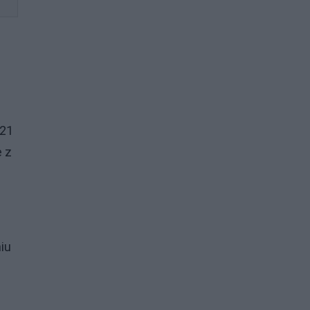
 21
 z
iu