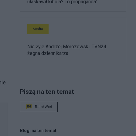
ułaskawił kibola? To propaganda"
Media
Nie żyje Andrzej Morozowski. TVN24
żegna dziennikarza
e
nie
Piszą na ten temat
Rafał Woś
Blogi na ten temat