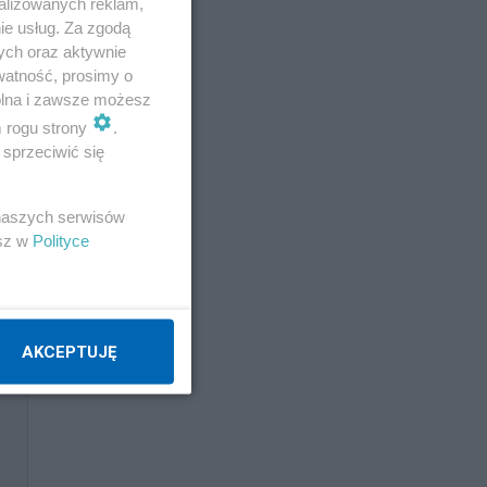
alizowanych reklam,
ie usług. Za zgodą
ych oraz aktywnie
watność, prosimy o
wolna i zawsze możesz
m rogu strony
.
o
sprzeciwić się
 naszych serwisów
esz w
Polityce
w
AKCEPTUJĘ