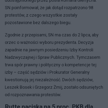
udostępnionego przez posła Romana Giertycha.
SN poinformował, że jak dotąd rozpatrzono 98
protestów, z czego wszystkie zostały
pozostawione bez dalszego biegu.
Zgodnie z przepisami, SN ma czas do 2 lipca, aby
orzec o ważności wyboru prezydenta. Decyzja
zapadnie na jawnym posiedzeniu Izby Kontroli
Nadzwyczajnej i Spraw Publicznych. Tymczasem
trwa spór prawny i polityczny o kompetencje tej
izby – część sędziów i Prokurator Generalny
kwestionują jej niezależność. Dwóch sędziów,
Leszek Bosek i Grzegorz Żmij, zostało odsuniętych
od rozpoznawania protestów.
Rutte naciska na 5 proc. PKB dla