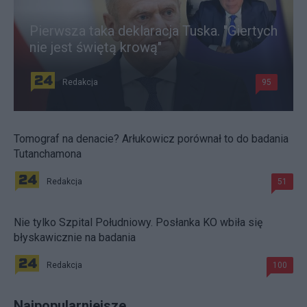
Pierwsza taka deklaracja Tuska. "Giertych
nie jest świętą krową"
Redakcja
95
Tomograf na denacie? Arłukowicz porównał to do badania
Tutanchamona
Redakcja
51
Nie tylko Szpital Południowy. Posłanka KO wbiła się
błyskawicznie na badania
Redakcja
100
Najpopularniejsze