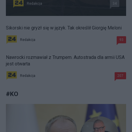
Redakcja
34
Sikorski nie gryzł się w język. Tak określił Giorgię Meloni
Redakcja
93
Nawrocki rozmawiał z Trumpem. Autostrada dla armii USA
jest otwarta
Redakcja
207
#
KO