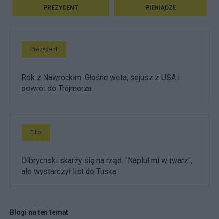
PREZYDENT
PIENIĄDZE
Prezydent
Rok z Nawrockim. Głośne weta, sojusz z USA i
powrót do Trójmorza
Film
Olbrychski skarży się na rząd. "Napluł mi w twarz",
ale wystarczył list do Tuska
Blogi na ten temat