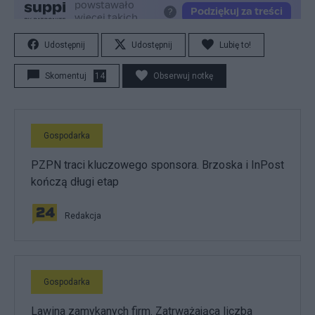
Udostępnij
Udostępnij
Lubię to!
Skomentuj
14
Obserwuj notkę
Gospodarka
PZPN traci kluczowego sponsora. Brzoska i InPost
kończą długi etap
Redakcja
Gospodarka
Lawina zamykanych firm. Zatrważająca liczba