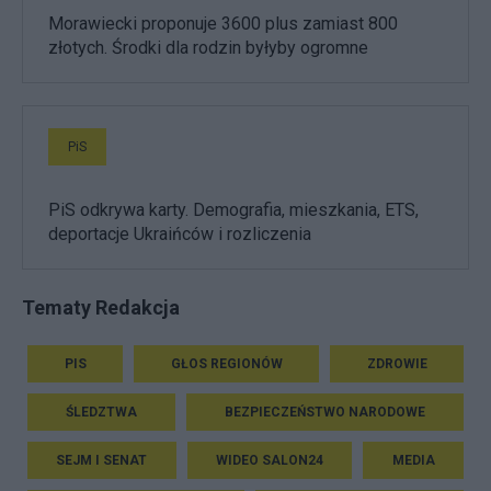
Morawiecki proponuje 3600 plus zamiast 800
złotych. Środki dla rodzin byłyby ogromne
PiS
PiS odkrywa karty. Demografia, mieszkania, ETS,
deportacje Ukraińców i rozliczenia
Tematy Redakcja
PIS
GŁOS REGIONÓW
ZDROWIE
ŚLEDZTWA
BEZPIECZEŃSTWO NARODOWE
SEJM I SENAT
WIDEO SALON24
MEDIA