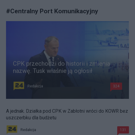
#
Centralny Port Komunikacyjny
CPK przechodzi do historii i zmienia
nazwę. Tusk właśnie ją ogłosił
Redakcja
324
A jednak. Działka pod CPK w Zabłotni wróci do KOWR bez
uszczerbku dla budżetu
Redakcja
131