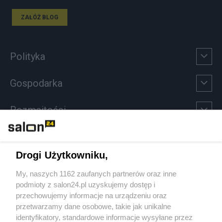
ZAŁÓŻ BLOG
Polityka
Gospodarka
Rozmaitości
Technologie
Drogi Użytkowniku,
Sport
My, naszych 1162 zaufanych partnerów oraz inne
podmioty z salon24.pl uzyskujemy dostęp i
Społeczeństwo
przechowujemy informacje na urządzeniu oraz
przetwarzamy dane osobowe, takie jak unikalne
Kultura
identyfikatory, standardowe informacje wysyłane przez