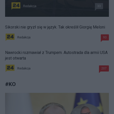
Redakcja
33
Sikorski nie gryzł się w język. Tak określił Giorgię Meloni
Redakcja
93
Nawrocki rozmawiał z Trumpem. Autostrada dla armii USA
jest otwarta
Redakcja
207
#
KO