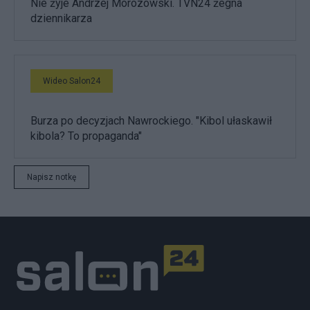
Nie żyje Andrzej Morozowski. TVN24 żegna
dziennikarza
Wideo Salon24
Burza po decyzjach Nawrockiego. "Kibol ułaskawił
kibola? To propaganda"
Napisz notkę