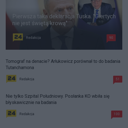
Pierwsza taka deklaracja Tuska. "Giertych
nie jest świętą krową"
Redakcja
90
Tomograf na denacie? Arłukowicz porównał to do badania
Tutanchamona
Redakcja
51
Nie tylko Szpital Południowy. Posłanka KO wbiła się
błyskawicznie na badania
Redakcja
100