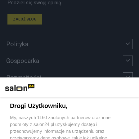
Podziel się swoją opinią
ZAŁÓŻ BLOG
Polityka
Gospodarka
Rozmaitości
Technologie
Drogi Użytkowniku,
Sport
My, naszych 1160 zaufanych partnerów oraz inne
podmioty z salon24.pl uzyskujemy dostęp i
Społeczeństwo
przechowujemy informacje na urządzeniu oraz
przetwarzamy dane osobowe, takie jak unikalne