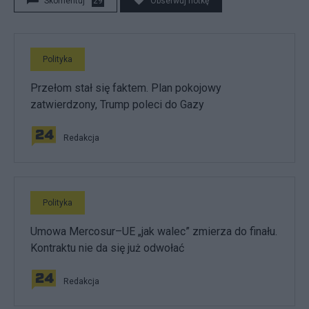
Skomentuj
29
Obserwuj notkę
Polityka
Przełom stał się faktem. Plan pokojowy
zatwierdzony, Trump poleci do Gazy
Redakcja
Polityka
Umowa Mercosur–UE „jak walec” zmierza do finału.
Kontraktu nie da się już odwołać
Redakcja