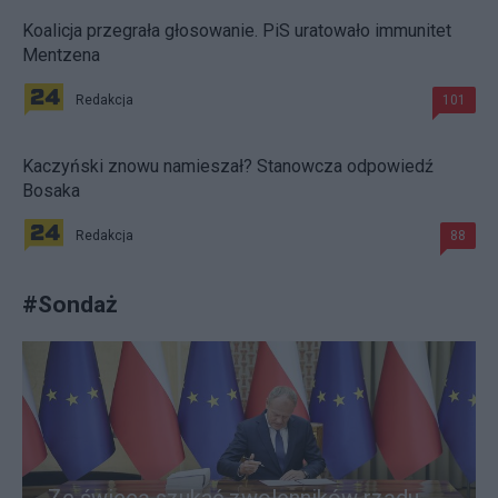
Koalicja przegrała głosowanie. PiS uratowało immunitet
Mentzena
Redakcja
101
Kaczyński znowu namieszał? Stanowcza odpowiedź
Bosaka
Redakcja
88
#
Sondaż
Ze świecą szukać zwolenników rządu.