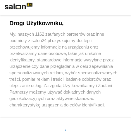
Technologie
Drogi Użytkowniku,
Sport
My, naszych 1162 zaufanych partnerów oraz inne
podmioty z salon24.pl uzyskujemy dostęp i
Społeczeństwo
przechowujemy informacje na urządzeniu oraz
przetwarzamy dane osobowe, takie jak unikalne
Kultura
identyfikatory, standardowe informacje wysyłane przez
urządzenie czy dane przeglądania w celu zapewniania
spersonalizowanych reklam, wybór spersonalizowanych
treści, pomiar reklam i treści, badanie odbiorców oraz
ulepszanie usług. Za zgodą Użytkownika my i Zaufani
X
Facebook
Instagram
Youtube
Partnerzy możemy używać dokładnych danych
geolokalizacyjnych oraz aktywnie skanować
charakterystykę urządzenia do celów identyfikacji.
Web Content Media sp. z o. o. © 2022
Ponieważ cenimy Twoją prywatność, prosimy o zgodę na
korzystanie z tych technologii poprzez kliknięcie
„Akceptuję”. Zgoda jest dobrowolna i zawsze możesz ją
Pomoc
O nas
Praca
Reklama
Kontakt
zmienić/wycofać klikając przycisk ustawień prywatności