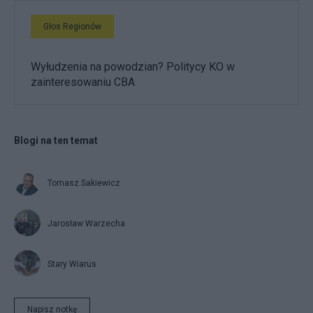
Głos Regionów
Wyłudzenia na powodzian? Politycy KO w
zainteresowaniu CBA
Blogi na ten temat
Tomasz Sakiewicz
Jarosław Warzecha
Stary Wiarus
Napisz notkę