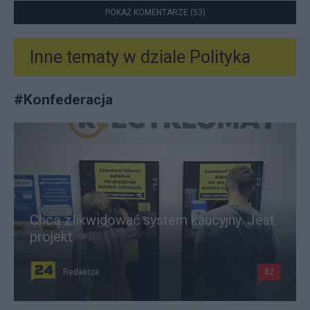
POKAŻ KOMENTARZE (53)
Inne tematy w dziale
Polityka
#
Konfederacja
Chcą zlikwidować system kaucyjny. Jest
projekt
Redakcja
82